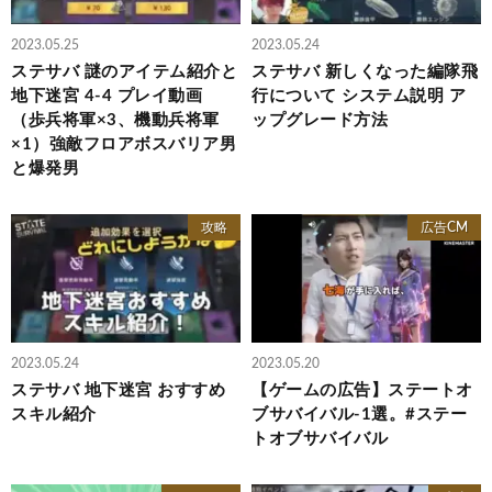
2023.05.25
2023.05.24
ステサバ 謎のアイテム紹介と
ステサバ 新しくなった編隊飛
地下迷宮 4-4 プレイ動画
行について システム説明 ア
（歩兵将軍×3、機動兵将軍
ップグレード方法
×1）強敵フロアボスバリア男
と爆発男
攻略
広告CM
2023.05.24
2023.05.20
ステサバ 地下迷宮 おすすめ
【ゲームの広告】ステートオ
スキル紹介
ブサバイバル-1選。#ステー
トオブサバイバル