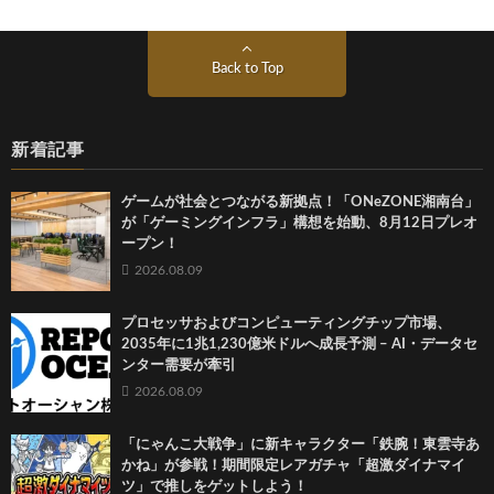
Back to Top
新着記事
ゲームが社会とつながる新拠点！「ONeZONE湘南台」
が「ゲーミングインフラ」構想を始動、8月12日プレオ
ープン！
2026.08.09
プロセッサおよびコンピューティングチップ市場、
2035年に1兆1,230億米ドルへ成長予測 – AI・データセ
ンター需要が牽引
2026.08.09
「にゃんこ大戦争」に新キャラクター「鉄腕！東雲寺あ
かね」が参戦！期間限定レアガチャ「超激ダイナマイ
ツ」で推しをゲットしよう！