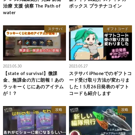
治療 支援 偵察 The Path of
ボックス プラチナコイン
water
ステサバ
ギフトコード
2023.05.30
2023.05.27
【state of survival】微課
ステサバ iPhoneでのギフトコ
金、無課金の方に朗報！あの
ード受け取り方法が変わりま
ラッキーくじにあのアイテム
した！5月26日発表のギフト
が！？
コードも紹介します
攻略
攻略