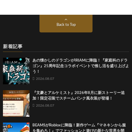
Back to Top
新着記事
あの懐かしのドラゴンがIRIAMに降臨！『家庭科のドラ
ゴン』25周年記念コラボイベントで推し活を盛り上げよ
う！
2026.08.07
『文豪とアルケミスト』2026年8月に新ストーリー追
加！限定召装でスチームパンク風衣装が登場！
2026.08.07
BEAMSがRobloxに降臨！新作ゲーム『マネキンから服
を集めろ！』でファッションと遊びの新たな世界を開