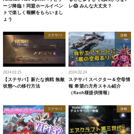
ージ降臨！同盟ホールイベン
レ😱 みんな大丈夫？
トで楽しく報酬をもらいまし
ょう
ステサバ
攻略
2024.02.25
2024.02.24
【ステサバ】新たな挑戦 無敵
ステサバ スペクター＆空母情
状態への移行方法
報 希望の方舟スキル紹介
（Raoh様提供情報）
ステサバ
攻略