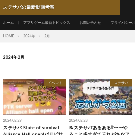
ステサバの最新動画考察
ホーム
アプリゲーム最新トピックス
お問い合わせ
プライバシー
HOME
2024年
2月
2024年2月
イベント
ステサバ
2024.02.29
2024.02.28
ステサバ State of survival
📝ステサバあるある⁉️〜〜や
Alliance Hall open!パリピサ
ること多すぎて忘れがちなア