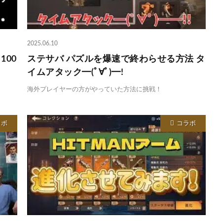
2025.06.10
100
ステサバ パズルを爆速で終わらせる方法 タ
イムアタック━(ﾟ∀ﾟ)━!
海外プレイヤーの方がやっていた方法に挑戦！
ラボ
コラボ