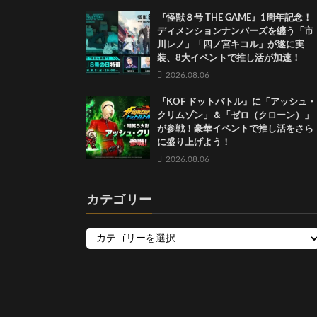
『怪獣８号 THE GAME』1周年記念！
ディメンションナンバーズを纏う「市
川レノ」「四ノ宮キコル」が遂に実
装、8大イベントで推し活が加速！
2026.08.06
『KOF ドットバトル』に「アッシュ・
クリムゾン」＆「ゼロ（クローン）」
が参戦！豪華イベントで推し活をさら
に盛り上げよう！
2026.08.06
カテゴリー