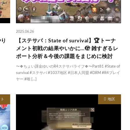
2025.06.26
やり
【ステサバ：State of survival】🏆トーナ
メント初戦の結果やいかに…🫣 雑すぎるレ
ポート分析＆今後の課題をまじめに検討
〜🍀ちょい課金ゆいのR4ステサバライフ🍀〜Part81 #State of
survival #ステサバ #1037地区 #日本人同盟 #DRM #R4プレイ
ヤー #唯 […]
ント
地区