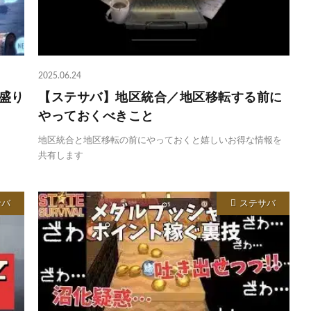
2025.06.24
報盛り
【ステサバ】地区統合／地区移転する前に
やっておくべきこと
地区統合と地区移転の前にやっておくと嬉しいお得な情報を
共有します
サバ
ステサバ