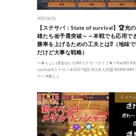
2025.06.21
【ステサバ：State of survival】🏆光
雄たち㊗️予選突破～～本戦でも応用で
勝率を上げるための工夫とは⁉️（地味
だけど大事な戦略）
〜🍀ちょい課金ゆいのR4ステサバライフ🍀〜Part80 #Stat
survival #ステサバ #1037地区 #日本人同盟 #DRM #R
ヤー #唯 […]
イベ