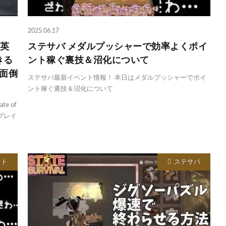
2025.06.17
の英
ステサバ メダルプッシャーで効率よくポイ
きる
ント稼ぐ裏技＆沼化について
で面倒
ステサバ最新イベント情報！ 本日はメダルプッシャーでポイ
ント稼ぐ裏技＆沼化について
e of
4プレイ
ント
ステサバ