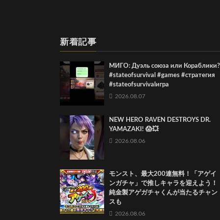
新着記事
МИГО: Дуэль союза или Кораблики?
#stateofsurvival #games #стратегия
#stateofsurvivalигра
2026.08.07
NEW HERO RAVEN DESTROYS DR.
YAMAZAKI! 😱💥
2026.08.06
モンスト、最大200連無料！「アゲイ
ンガチャ」で推しキャラを迎えよう！
純金製アゲガチャくんが当たるチャン
スも
2026.08.06