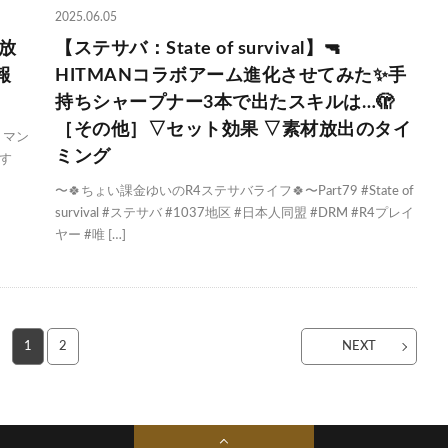
2025.06.05
放
【ステサバ：State of survival】🔫
報
HITMANコラボアーム進化させてみた✨手
持ちシャープナー3本で出たスキルは…🫣
［その他］▽セット効果 ▽素材放出のタイ
トマン
ミング
す
〜🍀ちょい課金ゆいのR4ステサバライフ🍀〜Part79 #State of
survival #ステサバ #1037地区 #日本人同盟 #DRM #R4プレイ
ヤー #唯 […]
1
2
NEXT