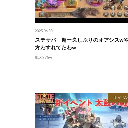
2025.06.30
ステサバ 超ー久しぶりのオアシスw
方わすれてたわw
地区975w
イベ