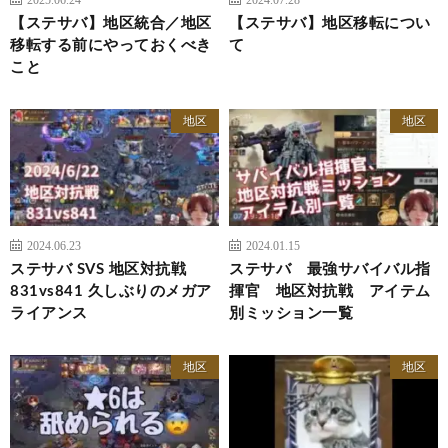
【ステサバ】地区統合／地区
【ステサバ】地区移転につい
移転する前にやっておくべき
て
こと
地区
地区
2024.06.23
2024.01.15
ステサバ SVS 地区対抗戦
ステサバ 最強サバイバル指
831vs841 久しぶりのメガア
揮官 地区対抗戦 アイテム
ライアンス
別ミッション一覧
地区
地区