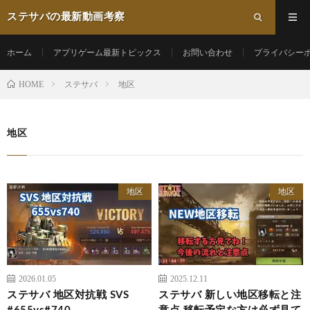
ステサバの最新動画考察
ホーム
アプリゲーム最新トピックス
お問い合わせ
プライバシー
HOME
ステサバ
地区
地区
地区
地区
2026.01.05
2025.12.11
ステサバ 地区対抗戦 SVS
ステサバ 新しい地区移転と注