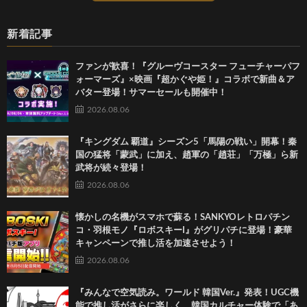
新着記事
ファンが歓喜！『グルーヴコースター フューチャーパフ
ォーマーズ』×映画『超かぐや姫！』コラボで新曲＆ア
バター登場！サマーセールも開催中！
2026.08.06
『キングダム 覇道』シーズン5「馬陽の戦い」開幕！秦
国の猛将「蒙武」に加え、趙軍の「趙荘」「万極」ら新
武将が続々登場！
2026.08.06
懐かしの名機がスマホで蘇る！SANKYOレトロパチン
コ・羽根モノ『ロボスキーI』がグリパチに登場！豪華
キャンペーンで推し活を加速させよう！
2026.08.06
『みんなで空気読み。ワールド 韓国Ver.』発表！UGC機
能で推し活がさらに楽しく、韓国カルチャー体験で「あ