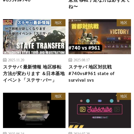
#655vs#740
意点 移転予定な方は必ず見て
ね〜
地区
地区
2025.11.20
2025.08.17
ステサバ 最新情報 地区移転
ステサバ 地区対抗戦
方法が変わります ＆日本基地
#740vs#961 state of
イベント「ステサ･バー」
survival svs
地区
地区
2025.06.24
2024.07.28