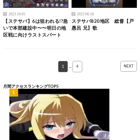
2023.10.05
2023.06.18
【ステサバ】6は狙われる!?急
ステサバ820地区 総督【戸
いで本部建設中〜〜明日の地
愚呂 兄】歌
区戦に向けラストスパート
NEXT
1
…
4
月間アクセスランキングTOP5