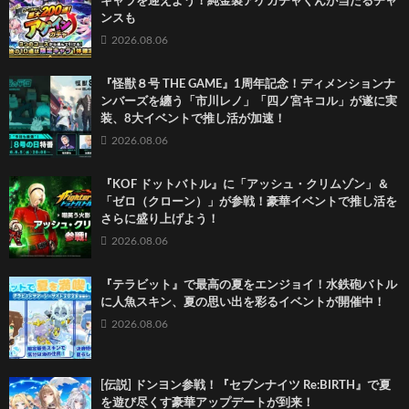
キャラを迎えよう！純金製アゲガチャくんが当たるチャ
ンスも
2026.08.06
『怪獣８号 THE GAME』1周年記念！ディメンションナ
ンバーズを纏う「市川レノ」「四ノ宮キコル」が遂に実
装、8大イベントで推し活が加速！
2026.08.06
『KOF ドットバトル』に「アッシュ・クリムゾン」＆
「ゼロ（クローン）」が参戦！豪華イベントで推し活を
さらに盛り上げよう！
2026.08.06
『テラビット』で最高の夏をエンジョイ！水鉄砲バトル
に人魚スキン、夏の思い出を彩るイベントが開催中！
2026.08.06
[伝説] ドンヨン参戦！『セブンナイツ Re:BIRTH』で夏
を遊び尽くす豪華アップデートが到来！