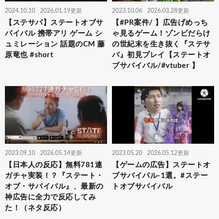
2024.10.10
2026.01.19更新
2023.10.06
2026.03.28更新
【ステサバ】ステートオブサ
【#PR案件/ 】広告げめっち
バイバル 携帯アリ ゲーム シ
ゃ見るゲーム！ゾンビだらけ
ュミレーション 話題のCM 藤
の世紀末を生き抜く『ステサ
原竜也 #short
バ』初見プレイ【ステートオ
ブサバイバル/#vtuber 】
2023.09.10
2026.05.14更新
2023.05.20
2026.05.12更新
【日本人の反応】無料781連
【ゲームの広告】ステートオ
ガチャ実装！？『ステート・
ブサバイバル-1選。#ステー
オブ・サバイバル』、最新の
トオブサバイバル
神広告に全力で反応してみ
た！（ネタ反応）