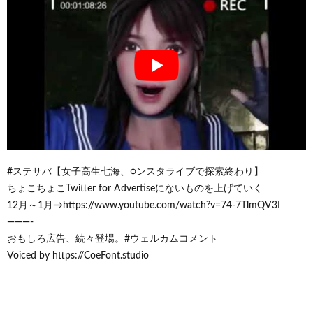
#ステサバ【女子高生七海、○ンスタライブで探索終わり】
ちょこちょこTwitter for Advertiseにないものを上げていく
12月～1月→https://www.youtube.com/watch?v=74-7TlmQV3I
———-
おもしろ広告、続々登場。#ウェルカムコメント
Voiced by https://CoeFont.studio