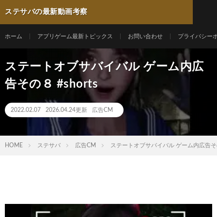
ステサバの最新動画考察
ホーム
アプリゲーム最新トピックス
お問い合わせ
プライバシー
ステートオブサバイバル ゲーム内広
告その８ #shorts
2022.02.07
2026.04.24更新
広告CM
HOME
ステサバ
広告CM
ステートオブサバイバル ゲーム内広告その８ 