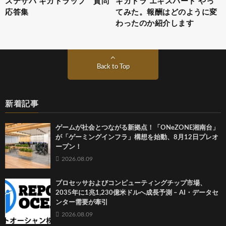
ステサバ ギガトラップ 質問
ギガトラ エキスパート やっ
応答集
てみた。報酬はどのように変
わったのか紹介します
Back to Top
新着記事
ゲームが社会とつながる新拠点！「ONeZONE湘南台」
が「ゲーミングインフラ」構想を始動、8月12日プレオ
ープン！
2026.08.09
プロセッサおよびコンピューティングチップ市場、
2035年に1兆1,230億米ドルへ成長予測 – AI・データセ
ンター需要が牽引
2026.08.09