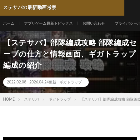
ステサバの最新動画考察
ホーム
アプリゲーム最新トピックス
お問い合わせ
プライバシー
【ステサバ】部隊編成攻略 部隊編成セ
ーブの仕方と情報画面、ギガトラップ
編成の紹介
2022.02.08
2026.04.24更新
ギガトラップ
HOME
ステサバ
ギガトラップ
【ステサバ】部隊編成攻略 部隊編