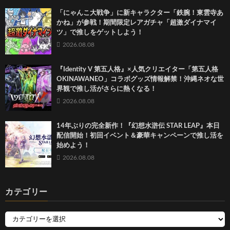
「にゃんこ大戦争」に新キャラクター「鉄腕！東雲寺あ
かね」が参戦！期間限定レアガチャ「超激ダイナマイ
ツ」で推しをゲットしよう！
2026.08.08
『Identity V 第五人格』×人気クリエイター「第五人格
OKINAWANEO」コラボグッズ情報解禁！沖縄ネオな世
界観で推し活がさらに熱くなる！
2026.08.08
14年ぶりの完全新作！『幻想水滸伝 STAR LEAP』本日
配信開始！初回イベント＆豪華キャンペーンで推し活を
始めよう！
2026.08.08
カテゴリー