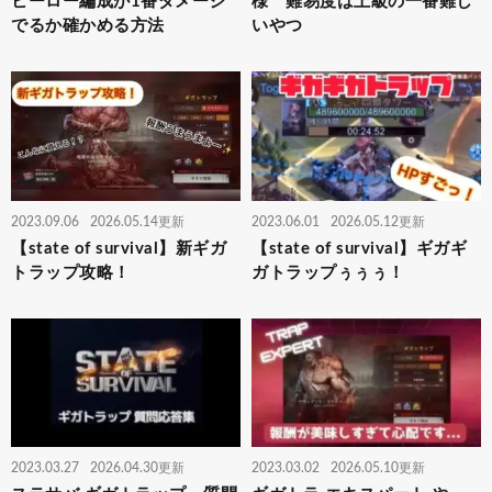
ヒーロー編成が1番ダメージ
様 難易度は上級の一番難し
でるか確かめる方法
いやつ
2023.09.06
2026.05.14更新
2023.06.01
2026.05.12更新
【state of survival】新ギガ
【state of survival】ギガギ
トラップ攻略！
ガトラップぅぅぅ！
2023.03.27
2026.04.30更新
2023.03.02
2026.05.10更新