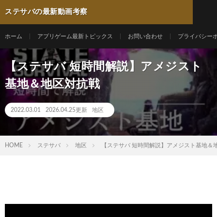
ステサバの最新動画考察
ホーム
アプリゲーム最新トピックス
お問い合わせ
プライバシー
【ステサバ 短時間解説】アメジスト
基地＆地区対抗戦
2022.03.01
2026.04.25更新
地区
HOME
ステサバ
地区
【ステサバ 短時間解説】アメジスト基地＆