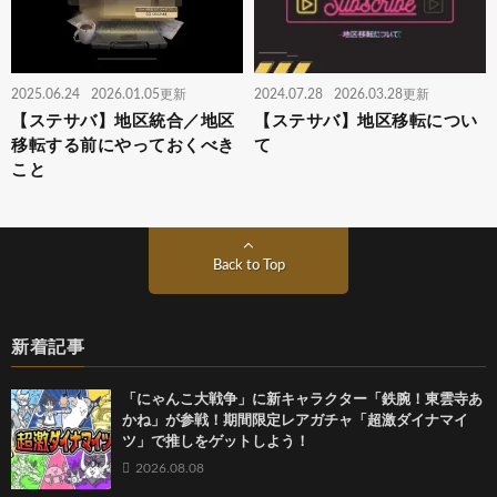
2025.06.24
2026.01.05更新
2024.07.28
2026.03.28更新
【ステサバ】地区統合／地区
【ステサバ】地区移転につい
移転する前にやっておくべき
て
こと
Back to Top
新着記事
「にゃんこ大戦争」に新キャラクター「鉄腕！東雲寺あ
かね」が参戦！期間限定レアガチャ「超激ダイナマイ
ツ」で推しをゲットしよう！
2026.08.08