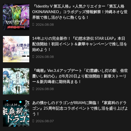
『Identity V 第五人格』×人気クリエイター「第五人格
OKINAWANEO」コラボグッズ情報解禁！沖縄ネオな世
界観で推し活がさらに熱くなる！
2026.08.08
14年ぶりの完全新作！『幻想水滸伝 STAR LEAP』本日
配信開始！初回イベント＆豪華キャンペーンで推し活を
始めよう！
2026.08.08
『鳴潮』Ver.3.6アップデート「幻雲纏いし灯の影、俗世
憂いし剣の心」が8月20日より配信開始！新章ストーリ
ー＆新共鳴者に期待高まる！
2026.08.08
あの懐かしのドラゴンがIRIAMに降臨！『家庭科のドラ
ゴン』25周年記念コラボイベントで推し活を盛り上げよ
う！
2026.08.07