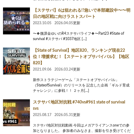
【ステサバ】6は狙われる!?急いで本部建設中〜〜明
日の地区戦に向けラストスパート
2023.10.05
2026.04.05更新
〜🍀微課金ゆいのR4ステサバライフ🍀〜Part23 #State of
survival #ステサバ #1037地区 […]
【State of Survival】地区820、ランキング現在22
位！増援求む！【ステートオブサバイバル】【地区
820】
2021.09.06
2026.03.24更新
新作ストラテジーゲーム「ステートオブサバイバル」
（StateofSurvival）のリリースを 記念した企画「ギルド育成
チャレンジ」に参戦！！ ２ヶ月[…]
ステサバ 地区対抗戦 #740vs#961 state of survival
svs
2025.08.17
2026.05.31更新
ステサバ地区対抗戦動画 今回はメガアライアンスoneでの参
加となりました。 参加者のみなさま、撮影を引き受けてくだ