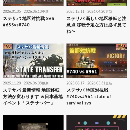
2026.01.05
2026.06.13更新
2025.12.11
2026.04.20更新
ステサバ 地区対抗戦 SVS
ステサバ 新しい地区移転と注
#655vs#740
意点 移転予定な方は必ず見て
ね〜
2025.11.20
2026.06.08更新
2025.08.17
2026.05.31更新
ステサバ 最新情報 地区移転
ステサバ 地区対抗戦
方法が変わります ＆日本基地
#740vs#961 state of
イベント「ステサ･バー」
survival svs