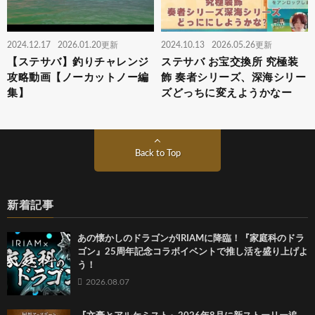
2024.12.17
2026.01.20更新
2024.10.13
2026.05.26更新
【ステサバ】釣りチャレンジ
ステサバ お宝交換所 究極装
攻略動画【ノーカットノー編
飾 奏者シリーズ、深海シリー
集】
ズどっちに変えようかなー
Back to Top
新着記事
あの懐かしのドラゴンがIRIAMに降臨！『家庭科のドラ
ゴン』25周年記念コラボイベントで推し活を盛り上げよ
う！
2026.08.07