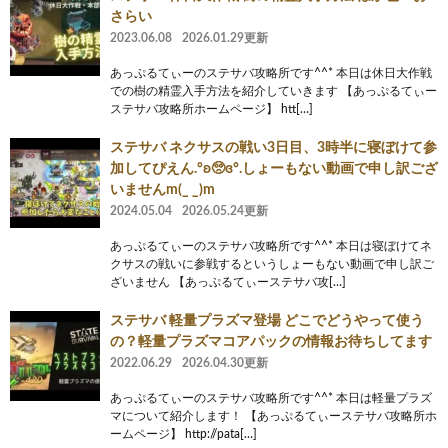
さらい
2023.06.08
2026.01.29更新
あっぷるてぃーのステサバ攻略所です^^* 本日は休日大作戦
での樹の精霊入手方法を紹介していきます 【あっぷるてぃー
ステサバ攻略所ホームページ】 htt[…]
ステサバ ネクサスの戦い3日目、3時半に寝ぼけて参
加してぴえん.°ʚ🥺ɞ°.しょーもない動画で申し訳ござ
いませんm(_ _)m
2024.05.04
2026.05.24更新
あっぷるてぃーのステサバ攻略所です^^* 本日は寝ぼけてネ
クサスの戦いに参戦するというしょーもない動画で申し訳ご
ざいません 【あっぷるてぃーステサバ攻[…]
ステサバ 軽量プラズマ登場 どこでどうやって使う
の？軽量プラズマコアパックの情報お待ちしてます
2022.06.29
2026.04.30更新
あっぷるてぃーのステサバ攻略所です^^* 本日は軽量プラズ
マについて紹介します！ 【あっぷるてぃーステサバ攻略所ホ
ームページ】 http://pata[…]