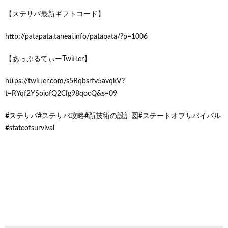
【ステサバ最新ギフトコード】
http://patapata.taneai.info/patapata/?p=1006
【あっぷるてぃーTwitter】
https://twitter.com/s5Rqbsrfv5avqkV?
t=RYqf2YSoiofQ2CIg98qocQ&s=09
#ステサバ#ステサバ攻略#新技術の設計図#ステートオブサバイバル
#stateofsurvival