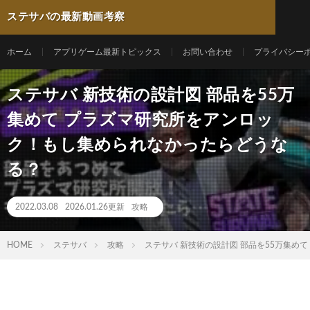
ステサバの最新動画考察
ホーム
アプリゲーム最新トピックス
お問い合わせ
プライバシー
ステサバ 新技術の設計図 部品を55万
集めて プラズマ研究所をアンロッ
ク！もし集められなかったらどうな
る？
2022.03.08
2026.01.26更新
攻略
HOME
ステサバ
攻略
ステサバ 新技術の設計図 部品を55万集め