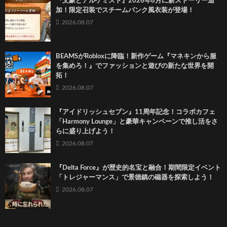
『文豪とアルケミスト』2026年8月に新ストーリー追
加！限定召装でスチームパンク風衣装が登場！
2026.08.07
BEAMSがRobloxに降臨！新作ゲーム『マネキンから服
を集めろ！』でファッションと遊びの新たな世界を開
拓！
2026.08.07
『アイドリッシュセブン』11周年記念！コラボカフェ
「Harmony Lounge」と豪華キャンペーンで推し活をさ
らに盛り上げよう！
2026.08.07
『Delta Force』が歴史的名宝と融合！期間限定イベント
「トレジャーマンス」で景徳鎮の磁器を探索しよう！
2026.08.07