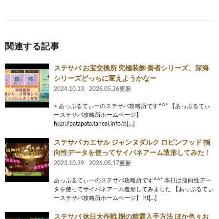
関連する記事
ステサバ お宝交換所 究極装飾 奏者シリーズ、深海
シリーズどっちに変えようかなー
2024.10.13
2026.05.26更新
> あっぷるてぃーのステサバ攻略所です^^* 【あっぷるてぃ
ーステサバ攻略所ホームページ】
http://patapata.taneai.info/p[…]
ステサバ カエサル ジャンヌダルク ロビンフッド 指
向性データを使ってサイバネアーム造形してみた！
2023.10.29
2026.05.17更新
あっぷるてぃーのステサバ攻略所です^^* 本日は指向性デー
タを使ってサイバネアーム造形してみました 【あっぷるてぃ
ーステサバ攻略所ホームページ】 ht[…]
ステサバ 休日大作戦 樹の精霊入手方法 ほか色々お