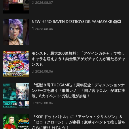
2026.08.07
NEW HERO RAVEN DESTROYS DR. YAMAZAKI! 😱💥
2026.08.06
モンスト、最大200連無料！「アゲインガチャ」で推し
キャラを迎えよう！純金製アゲガチャくんが当たるチャ
ンスも
2026.08.06
『怪獣８号 THE GAME』1周年記念！ディメンションナ
ンバーズを纏う「市川レノ」「四ノ宮キコル」が遂に実
装、8大イベントで推し活が加速！
2026.08.06
『KOF ドットバトル』に「アッシュ・クリムゾン」＆
「ゼロ（クローン）」が参戦！豪華イベントで推し活を
さらに盛り上げよう！