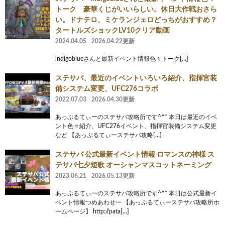
トーク 豪華くじがいいらしい。休日大作戦おさら
い。ドナテロ、ミケランジェロどっちがおすすめ？
タートルズショックLV10クリア動画
2024.04.05
2026.04.22更新
indigoblueさんと最新イベント情報色々トーク[…]
ステサバ、最近のイベントいろいろ紹介、指揮官装
備システム変更、UFC276コラボ
2022.07.03
2026.04.30更新
あっぷるてぃーのステサバ攻略所です^^* 本日は最近のイベ
ント色々紹介、UFC276イベント、指揮官装備システム変更
など 【あっぷるてぃーステサバ攻略[…]
ステサバ 公式最新イベント情報 ロマンスの神様 ス
テサバ七夕短歌 オーシャンマスコットネーミング
2023.06.21
2026.05.13更新
あっぷるてぃーのステサバ攻略所です^^* 本日は公式最新イ
ベント情報つめあわせー 【あっぷるてぃーステサバ攻略所ホ
ームページ】 http://pata[…]