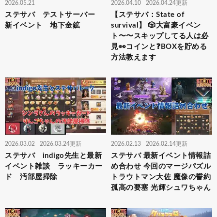
2026.05.21
2026.04.10
2026.04.24更新
ステサバ テストサーバー
【ステサバ：State of
新イベント 地下金鉱
survival】 🎲大富豪イベン
ト〜〜スキップしてる人は必
見👀コインと❓BOXを貯める
方法教えます
2026.03.02
2026.03.24更新
2026.02.13
2026.02.14更新
ステサバ indigo先生と最新
ステサバ 最新イベント情報詰
イベント雑談 ラッキーカー
め合わせ 今回のマージパズル
ド 汚部屋掃除
トラウトマン大佐 魔像の誓約
孤高の要塞 光輝シュワちゃん