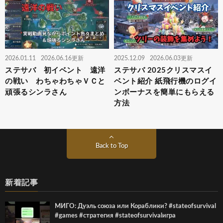
2026.01.11
2026.06.16更新
2025.12.09
2026.06.03更新
ステサバ 初イベント 遠洋
ステサバ 2025クリスマスイ
の戦い わちゃわちゃＶＣと
ベント紹介 紙飛行機のログイ
頑張るシンラさん
ンボーナスを簡単にもらえる
方法
Back to Top
新着記事
МИГО: Дуэль союза или Кораблики? #stateofsurvival
#games #стратегия #stateofsurvivalигра