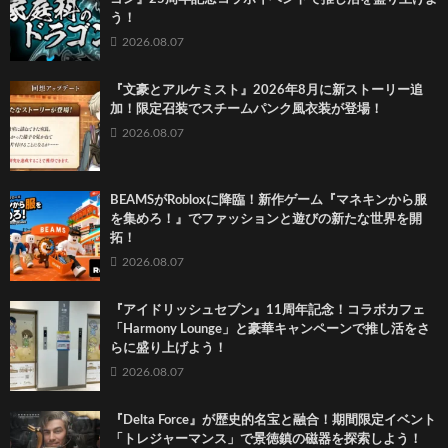
う！
2026.08.07
『文豪とアルケミスト』2026年8月に新ストーリー追
加！限定召装でスチームパンク風衣装が登場！
2026.08.07
BEAMSがRobloxに降臨！新作ゲーム『マネキンから服
を集めろ！』でファッションと遊びの新たな世界を開
拓！
2026.08.07
『アイドリッシュセブン』11周年記念！コラボカフェ
「Harmony Lounge」と豪華キャンペーンで推し活をさ
らに盛り上げよう！
2026.08.07
『Delta Force』が歴史的名宝と融合！期間限定イベント
「トレジャーマンス」で景徳鎮の磁器を探索しよう！