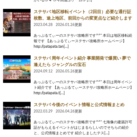
ステサバ 地区移転イベント（2回目）必要な通行証
枚数、途上地区、前回からの変更点など紹介します
2023.04.28
2026.01.26更新
あっぷるてぃーのステサバ攻略所です^^* 本日は地区移転続
報です 【あっぷるてぃーステサバ攻略所ホームページ】
http://patapata.tan[…]
ステサバ 周年イベント紹介 事業開発で爆買い 夢で
逢えたら ジャングルの宝石
2024.09.12
2026.05.26更新
あっぷるてぃーのステサバ攻略所です^^* 本日は周年イベン
ト紹介です 【あっぷるてぃーステサバ攻略所ホームページ】
http://patapata.t[…]
ステサバ 今後のイベント情報と公式情報まとめ
2022.03.29
2026.04.26更新
あっぷるてぃーのステサバ攻略所です^^* 七海像の建築許可
証がもらえるイベントがはじまるらしいのでそちらの紹介
と、公式情報まとめです 紹介しましたテス[…]