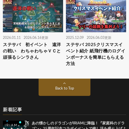
2026.01.11
2026.06.16更新
2025.12.09
2026.06.03更新
ステサバ 初イベント 遠洋
ステサバ 2025クリスマスイ
の戦い わちゃわちゃＶＣと
ベント紹介 紙飛行機のログイ
頑張るシンラさん
ンボーナスを簡単にもらえる
方法
Back to Top
新着記事
あの懐かしのドラゴンがIRIAMに降臨！『家庭科のドラ
ゴン』25周年記念コラボイベントで推し活を盛り上げよ