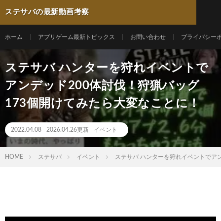
ステサバの最新動画考察
ホーム
アプリゲーム最新トピックス
お問い合わせ
プライバシー
ステサバ ハンターを狩れイベントで
アンデッド200体討伐！狩猟バッグ
173個開けてみたら大変なことに！
2022.04.08
2026.04.26更新
イベント
HOME
ステサバ
イベント
ステサバ ハンターを狩れイベントでアン