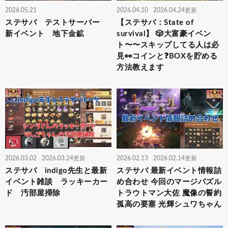
2026.05.21
2026.04.10
2026.04.24更新
ステサバ テストサーバー
【ステサバ：State of
新イベント 地下金鉱
survival】 🎲大富豪イベン
ト〜〜スキップしてる人は必
見👀コインと❓BOXを貯める
方法教えます
2026.03.02
2026.03.24更新
2026.02.13
2026.02.14更新
ステサバ indigo先生と最新
ステサバ 最新イベント情報詰
イベント雑談 ラッキーカー
め合わせ 今回のマージパズル
ド 汚部屋掃除
トラウトマン大佐 魔像の誓約
孤高の要塞 光輝シュワちゃん