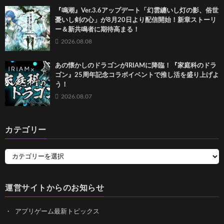
『鳴潮』Ver.3.6アップデート「幻雲纏いし灯の影、俗世
憂いし剣の心」が8月20日より配信開始！新章ストーリ
ー＆新共鳴者に期待高まる！
2026.08.08
あの懐かしのドラゴンがIRIAMに降臨！『家庭科のドラ
ゴン』25周年記念コラボイベントで推し活を盛り上げよ
う！
2026.08.07
カテゴリー
運営サイトからのお知らせ
アプリゲーム最新トピックス