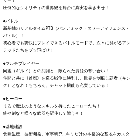
リー！
圧倒的なクオリティの世界観を舞台に真実を暴き出せ！
●バトル
新基軸のリアルタイムPTB（パンデミック・タワーディフェンス・
バトル）！
初心者でも爽快にプレイできるバトルモードで、次々に群がるアン
デッドたちをブッ飛ばせ！
●マルチプレイヤー
同盟（ギルド）との共闘と、限られた資源の奪い合い！
仲間と共に《首都》を巡る戦争に勝利し、世界を制服し覇者（キン
グ）となれ！もちろん、チャット機能も充実している！
●ヒーロー
まるで魔法のようなスキルを持ったヒーローたち！
銃や剣など様々な武器を駆使して戦うぞ！
●基地建設
食糧生産、技術開発、軍事研究…キミだけの本格的な基地をカスタ