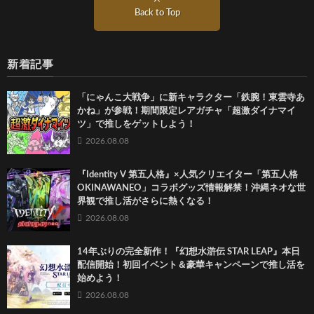
Back to Top
新着記事
「にゃんこ大戦争」に新キャラクター「鉄腕！東雲寺あ
かね」が参戦！期間限定レアガチャ「超激ダイナマイ
ツ」で推しをゲットしよう！
2026.08.08
『Identity V 第五人格』×人気クリエイター「第五人格
OKINAWANEO」コラボグッズ情報解禁！沖縄ネオな世
界観で推し活がさらに熱くなる！
2026.08.08
14年ぶりの完全新作！『幻想水滸伝 STAR LEAP』本日
配信開始！初回イベント＆豪華キャンペーンで推し活を
始めよう！
2026.08.08