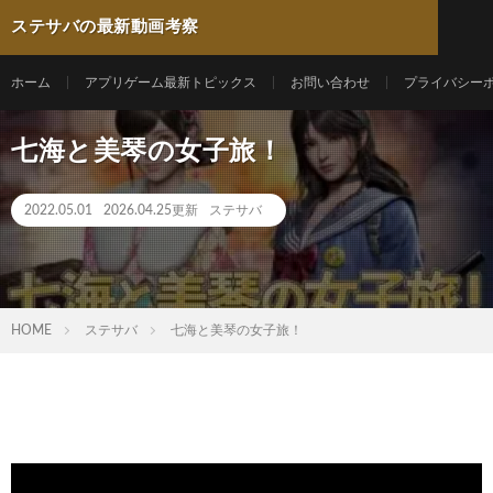
ステサバの最新動画考察
ホーム
アプリゲーム最新トピックス
お問い合わせ
プライバシー
七海と美琴の女子旅！
2022.05.01
2026.04.25更新
ステサバ
HOME
ステサバ
七海と美琴の女子旅！