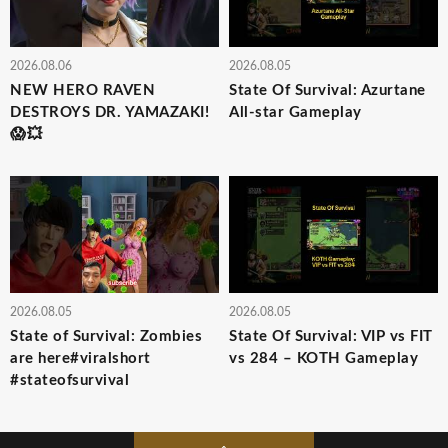
2026.08.06
2026.08.05
NEW HERO RAVEN
State Of Survival: Azurtane
DESTROYS DR. YAMAZAKI!
All-star Gameplay
😱💥
2026.08.05
2026.08.05
State of Survival: Zombies
State Of Survival: VIP vs FIT
are here#viralshort
vs 284 – KOTH Gameplay
#stateofsurvival