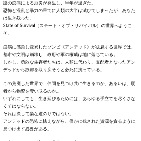
謎の疫病による厄災が発生し、半年が過ぎた。
恐怖と混乱と暴力の果てに人類の大半は滅びてしまったが、あなた
は生き残った。
State of Survival（ステート・オブ・サバイバル）の世界へようこ
そ。
疫病に感染し変異したゾンビ《アンデッド》が跋扈する世界では、
都市や文明は崩壊し、政府や軍の権威は地に落ちている。
しかし、勇敢な生存者たちは、人類に代わり、支配者となったアン
デッドから故郷を取り戻そうと必死に抗っている。
この荒廃した世界で、仲間を見つけ共に生きるのか、あるいは、弱
者から物資を奪い取るのか…
いずれにしても、生き延びるためには、あらゆる手立てを尽くさな
くてはならない。
それは決して楽な道のりではない。
アンデッドの恐怖に怯えながら、僅かに残された資源を貪るように
見つけ出す必要がある。