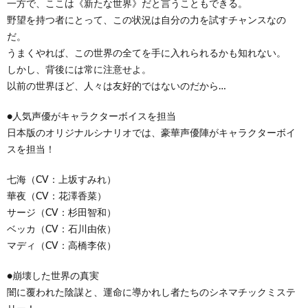
一方で、ここは《新たな世界》だと言うこともできる。
野望を持つ者にとって、この状況は自分の力を試すチャンスなの
だ。
うまくやれば、この世界の全てを手に入れられるかも知れない。
しかし、背後には常に注意せよ。
以前の世界ほど、人々は友好的ではないのだから…
●人気声優がキャラクターボイスを担当
日本版のオリジナルシナリオでは、豪華声優陣がキャラクターボイ
スを担当！
七海（CV：上坂すみれ）
華夜（CV：花澤香菜）
サージ（CV：杉田智和）
ベッカ（CV：石川由依）
マディ（CV：高橋李依）
●崩壊した世界の真実
闇に覆われた陰謀と、運命に導かれし者たちのシネマチックミステ