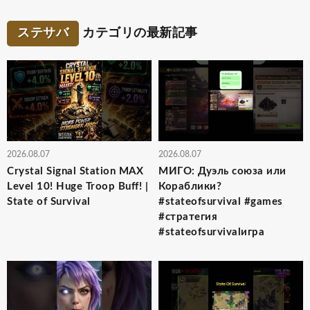
ステサバ
カテゴリの最新記事
2026.08.07
2026.08.07
Crystal Signal Station MAX
МИГО: Дуэль союза или
Level 10! Huge Troop Buff! |
Кораблики?
State of Survival
#stateofsurvival #games
#стратегия
#stateofsurvivalигра