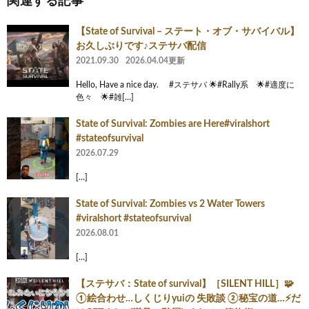
関連する記事
【State of Survival – ステート・オブ・サバイバル】
お久しぶりです♪ステサバ配信
2021.09.30
2026.04.04更新
Hello, Have a nice day. #ステサバ 🌟#Rally系 🌟#適度に
色々 🌟#雑[…]
State of Survival: Zombies are Here#viralshort
#stateofsurvival
2026.07.29
[…]
State of Survival: Zombies vs 2 Water Towers
#viralshort #stateofsurvival
2026.08.01
[…]
【ステサバ：State of survival】［SILENT HILL］🧩
①絵合わせ…しくじりyuiの 失敗談 ②秘宝の道…⚡️だ