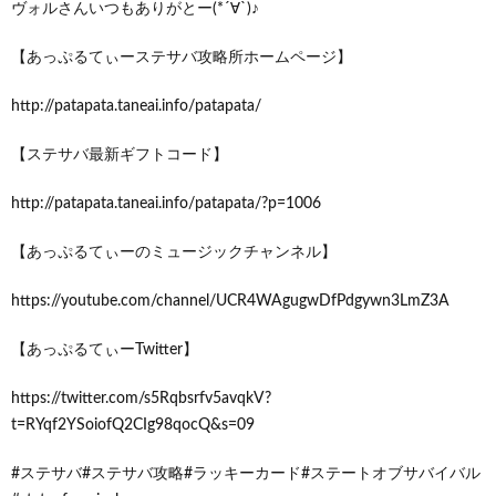
ヴォルさんいつもありがとー(*´∀`)♪
【あっぷるてぃーステサバ攻略所ホームページ】
http://patapata.taneai.info/patapata/
【ステサバ最新ギフトコード】
http://patapata.taneai.info/patapata/?p=1006
【あっぷるてぃーのミュージックチャンネル】
https://youtube.com/channel/UCR4WAgugwDfPdgywn3LmZ3A
【あっぷるてぃーTwitter】
https://twitter.com/s5Rqbsrfv5avqkV?
t=RYqf2YSoiofQ2CIg98qocQ&s=09
#ステサバ#ステサバ攻略#ラッキーカード#ステートオブサバイバル