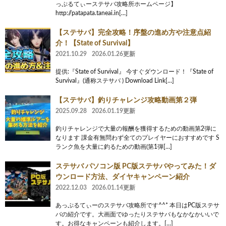
っぷるてぃーステサバ攻略所ホームページ】
http://patapata.taneai.in[…]
【ステサバ】完全攻略！序盤の進め方や注意点紹
介！【State of Survival】
2021.10.29
2026.01.26更新
提供:『State of Survival』 今すぐダウンロード！『State of
Survival』(通称ステサバ ) Download Link[…]
【ステサバ】釣りチャレンジ攻略動画第２弾
2025.09.28
2026.01.19更新
釣りチャレンジで大量の報酬を獲得するための動画第2弾に
なります 課金有無問わず全てのプレイヤーにおすすめです S
ランク魚を大量に釣るための動画(第1弾[…]
ステサバ パソコン版 PC版ステサバやってみた！ダ
ウンロード方法、ダイヤキャンペーン紹介
2022.12.03
2026.01.14更新
あっぷるてぃーのステサバ攻略所です^^* 本日はPC版ステサ
バの紹介です。大画面でゆったりステサバもなかなかいいで
す。お得なキャンペーンも紹介します。[…]