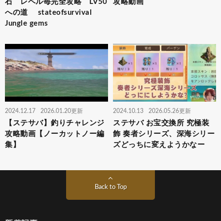
石 レベル毎完全攻略 LV50
攻略動画
への道 stateofsurvival
Jungle gems
2024.12.17
2026.01.20更新
2024.10.13
2026.05.26更新
【ステサバ】釣りチャレンジ
ステサバ お宝交換所 究極装
攻略動画【ノーカットノー編
飾 奏者シリーズ、深海シリー
集】
ズどっちに変えようかなー
Back to Top