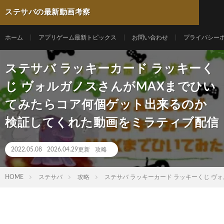
ステサバの最新動画考察
ホーム
アプリゲーム最新トピックス
お問い合わせ
プライバシー
ステサバ ラッキーカード ラッキーく
じ ヴォルガノスさんがMAXまでひい
てみたらコア何個ゲット出来るのか
検証してくれた動画をミラティブ配信
2022.05.08
2026.04.29更新
攻略
HOME
ステサバ
攻略
ステサバ ラッキーカード ラッキーくじ 