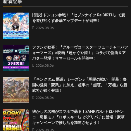
新着記事
[伝説] ドンヨン参戦！『セブンナイツ Re:BIRTH』で夏
を遊び尽くす豪華アップデートが到来！
2026.08.06
ファンが歓喜！『グルーヴコースター フューチャーパフ
ォーマーズ』×映画『超かぐや姫！』コラボで新曲＆ア
バター登場！サマーセールも開催中！
2026.08.06
『キングダム 覇道』シーズン5「馬陽の戦い」開幕！秦
国の猛将「蒙武」に加え、趙軍の「趙荘」「万極」ら新
武将が続々登場！
2026.08.06
懐かしの名機がスマホで蘇る！SANKYOレトロパチン
コ・羽根モノ『ロボスキーI』がグリパチに登場！豪華
キャンペーンで推し活を加速させよう！
2026.08.06