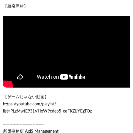
【超魔界村】
【ゲームじゃない動画】
https://youtube.com/playlist?
list=PLzMwtE931VHxW9cdep5_eqFKZjJYEgTOz
————————————–
所属事務所 AxiS Management