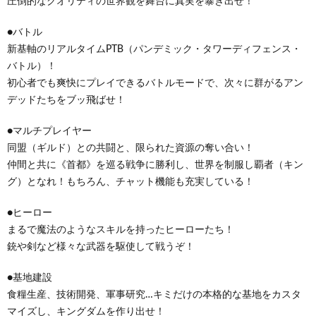
圧倒的なクオリティの世界観を舞台に真実を暴き出せ！
●バトル
新基軸のリアルタイムPTB（パンデミック・タワーディフェンス・
バトル）！
初心者でも爽快にプレイできるバトルモードで、次々に群がるアン
デッドたちをブッ飛ばせ！
●マルチプレイヤー
同盟（ギルド）との共闘と、限られた資源の奪い合い！
仲間と共に《首都》を巡る戦争に勝利し、世界を制服し覇者（キン
グ）となれ！もちろん、チャット機能も充実している！
●ヒーロー
まるで魔法のようなスキルを持ったヒーローたち！
銃や剣など様々な武器を駆使して戦うぞ！
●基地建設
食糧生産、技術開発、軍事研究…キミだけの本格的な基地をカスタ
マイズし、キングダムを作り出せ！