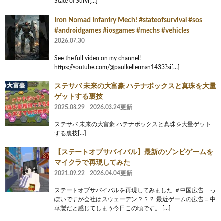
State of Survi[…]
Iron Nomad Infantry Mech! #stateofsurvival #sos
#androidgames #iosgames #mechs #vehicles
2026.07.30
See the full video on my channel!
https://youtube.com/@paulkellerman1433?si[…]
ステサバ 未来の大富豪 ハテナボックスと真珠を大量
ゲットする裏技
2025.08.29
2026.03.24更新
ステサバ 未来の大富豪 ハテナボックスと真珠を大量ゲット
する裏技[…]
【ステートオブサバイバル】最新のゾンビゲームを
マイクラで再現してみた
2021.09.22
2026.04.04更新
ステートオブサバイバルを再現してみました ＃中国広告 っ
ぽいですが会社はスウェーデン？？？ 最近ゲームの広告＝中
華製だと感じてしまう今日この頃です。 […]