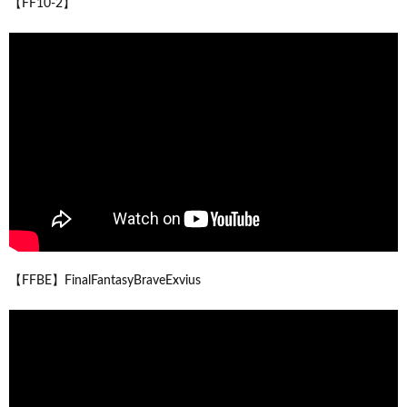
【FF10-2】
【FFBE】FinalFantasyBraveExvius