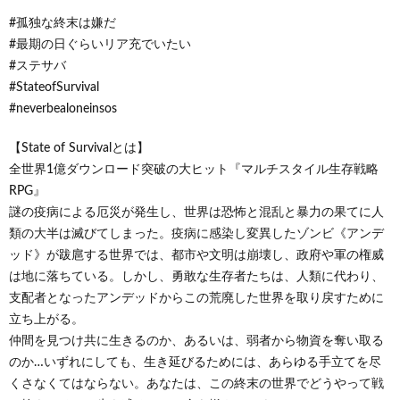
#孤独な終末は嫌だ
#最期の日ぐらいリア充でいたい
#ステサバ
#StateofSurvival
#neverbealoneinsos
【State of Survivalとは】
全世界1億ダウンロード突破の大ヒット『マルチスタイル生存戦略
RPG』
謎の疫病による厄災が発生し、世界は恐怖と混乱と暴力の果てに人
類の大半は滅びてしまった。疫病に感染し変異したゾンビ《アンデ
ッド》が跋扈する世界では、都市や文明は崩壊し、政府や軍の権威
は地に落ちている。しかし、勇敢な生存者たちは、人類に代わり、
支配者となったアンデッドからこの荒廃した世界を取り戻すために
立ち上がる。
仲間を見つけ共に生きるのか、あるいは、弱者から物資を奪い取る
のか…いずれにしても、生き延びるためには、あらゆる手立てを尽
くさなくてはならない。あなたは、この終末の世界でどうやって戦