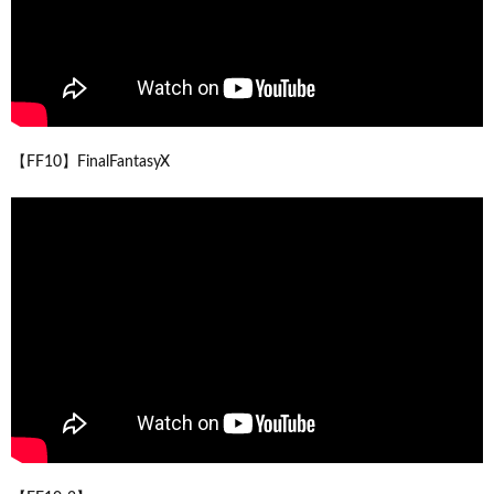
【FF10】FinalFantasyX