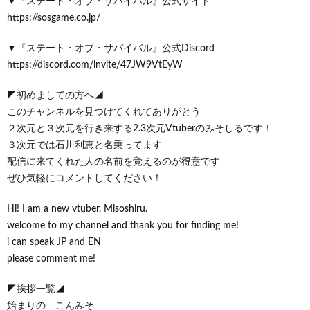
▼『ステート・オブ・サバイバル』公式サイト
https://sosgame.co.jp/
▼『ステート・オブ・サバイバル』公式Discord
https://discord.com/invite/47JW9VtEyW
◤初めましての方へ◢
このチャンネルを見つけてくれてありがとう
２次元と３次元を行き来する2.3次元Vtuberのみそしるです！
３次元では石川利恵と名乗ってます
配信に来てくれた人の名前を覚えるのが得意です
ぜひ気軽にコメントしてください！
Hi! I am a new vtuber, Misoshiru.
welcome to my channel and thank you for finding me!
i can speak JP and EN
please comment me!
◤挨拶一覧◢
始まりの こんみそ