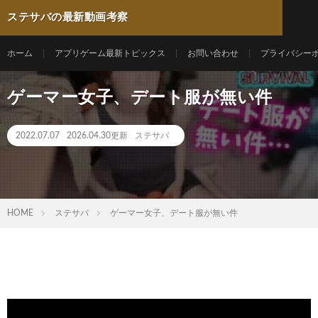
ステサバの最新動画考察
ホーム
アプリゲーム最新トピックス
お問い合わせ
プライバシー
ゲーマー女子、デート服が無い件
2022.07.07
2026.04.30更新
ステサバ
HOME
ステサバ
ゲーマー女子、デート服が無い件