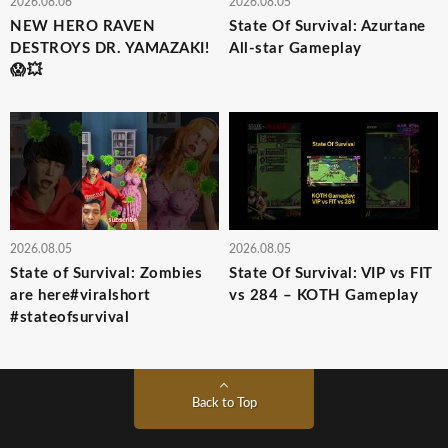
2026.08.06
2026.08.05
NEW HERO RAVEN
State Of Survival: Azurtane
DESTROYS DR. YAMAZAKI!
All-star Gameplay
😱💥
2026.08.05
2026.08.05
State of Survival: Zombies
State Of Survival: VIP vs FIT
are here#viralshort
vs 284 – KOTH Gameplay
#stateofsurvival
Back to Top