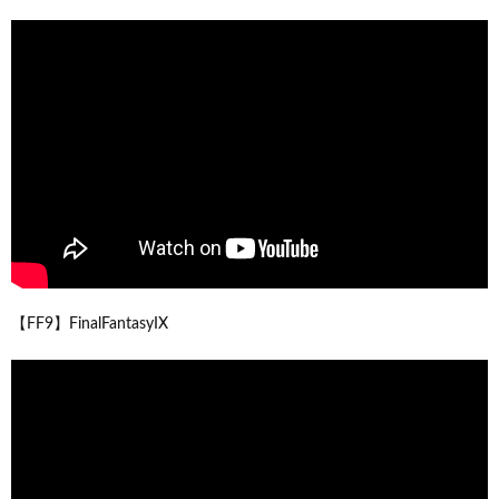
【FF9】FinalFantasyIX