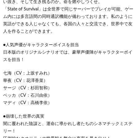
い抜き、そして生き残るのか。命を燃やしつくせ。
「State of Survival」は全世界で同じサーバーでプレイが可能、ゲー
ム内には多言語間の同時通訳機能が備わっております。私のように
英語ができる人じゃなくても、各国の人々と交流でき、世界中で友
人を作ることができます。
●人気声優がキャラクターボイスを担当
日本版のオリジナルシナリオでは、豪華声優陣がキャラクターボイ
スを担当！
七海（CV：上坂すみれ）
華夜（CV：花澤香菜）
サージ（CV：杉田智和）
ベッカ（CV：石川由依）
マディ（CV：高橋李依）
●崩壊した世界の真実
闇に覆われた陰謀と、運命に導かれし者たちのシネマチックミステ
リー！