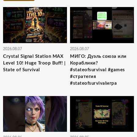
2026.08.07
2026.08.07
Crystal Signal Station MAX
МИГО: Дуэль союза или
Level 10! Huge Troop Buff! |
Кораблики?
State of Survival
#stateofsurvival #games
#стратегия
#stateofsurvivalигра