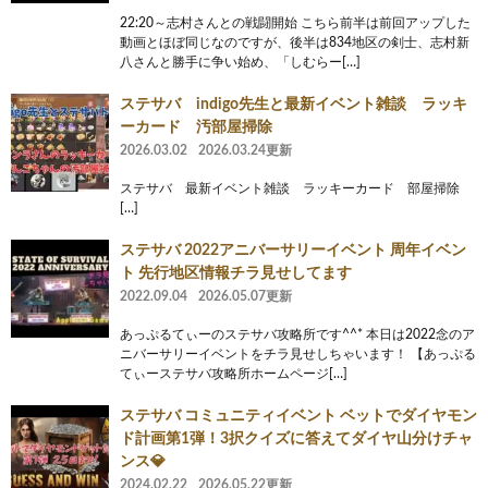
22:20～志村さんとの戦闘開始 こちら前半は前回アップした
動画とほぼ同じなのですが、後半は834地区の剣士、志村新
八さんと勝手に争い始め、「しむらー[…]
ステサバ indigo先生と最新イベント雑談 ラッキ
ーカード 汚部屋掃除
2026.03.02
2026.03.24更新
ステサバ 最新イベント雑談 ラッキーカード 部屋掃除
[…]
ステサバ 2022アニバーサリーイベント 周年イベン
ト 先行地区情報チラ見せしてます
2022.09.04
2026.05.07更新
あっぷるてぃーのステサバ攻略所です^^* 本日は2022念のア
ニバーサリーイベントをチラ見せしちゃいます！ 【あっぷる
てぃーステサバ攻略所ホームページ[…]
ステサバ コミュニティイベント ベットでダイヤモン
ド計画第1弾！3択クイズに答えてダイヤ山分けチャ
ンス💎
2024.02.22
2026.05.22更新