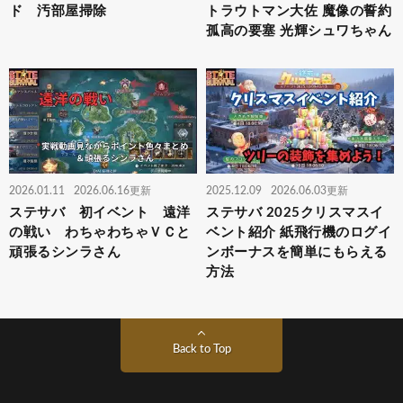
ド 汚部屋掃除
トラウトマン大佐 魔像の誓約
孤高の要塞 光輝シュワちゃん
2026.01.11
2026.06.16更新
2025.12.09
2026.06.03更新
ステサバ 初イベント 遠洋
ステサバ 2025クリスマスイ
の戦い わちゃわちゃＶＣと
ベント紹介 紙飛行機のログイ
頑張るシンラさん
ンボーナスを簡単にもらえる
方法
Back to Top