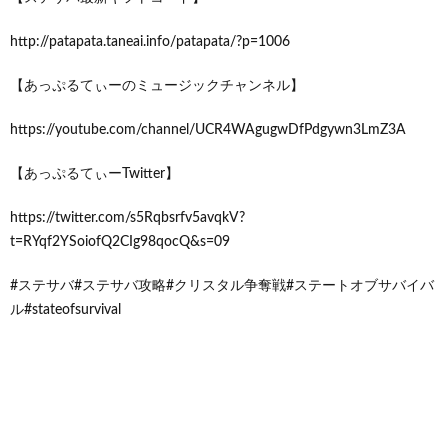
http://patapata.taneai.info/patapata/?p=1006
【あっぷるてぃーのミュージックチャンネル】
https://youtube.com/channel/UCR4WAgugwDfPdgywn3LmZ3A
【あっぷるてぃーTwitter】
https://twitter.com/s5Rqbsrfv5avqkV?
t=RYqf2YSoiofQ2CIg98qocQ&s=09
#ステサバ#ステサバ攻略#クリスタル争奪戦#ステートオブサバイバ
ル#stateofsurvival