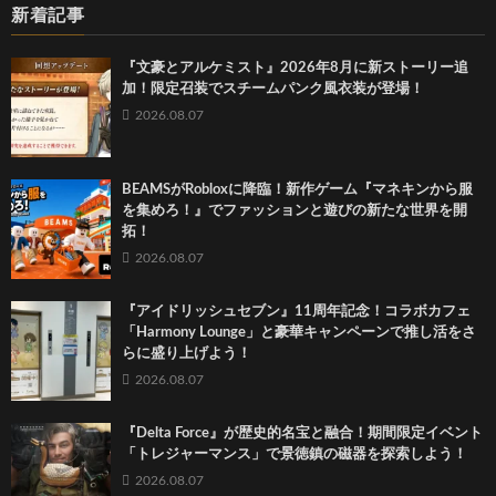
新着記事
『文豪とアルケミスト』2026年8月に新ストーリー追
加！限定召装でスチームパンク風衣装が登場！
2026.08.07
BEAMSがRobloxに降臨！新作ゲーム『マネキンから服
を集めろ！』でファッションと遊びの新たな世界を開
拓！
2026.08.07
『アイドリッシュセブン』11周年記念！コラボカフェ
「Harmony Lounge」と豪華キャンペーンで推し活をさ
らに盛り上げよう！
2026.08.07
『Delta Force』が歴史的名宝と融合！期間限定イベント
「トレジャーマンス」で景徳鎮の磁器を探索しよう！
2026.08.07