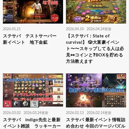
2026.05.21
2026.04.10
2026.04.24更新
ステサバ テストサーバー
【ステサバ：State of
新イベント 地下金鉱
survival】 🎲大富豪イベン
ト〜〜スキップしてる人は必
見👀コインと❓BOXを貯める
方法教えます
2026.03.02
2026.03.24更新
2026.02.13
2026.02.14更新
ステサバ indigo先生と最新
ステサバ 最新イベント情報詰
イベント雑談 ラッキーカー
め合わせ 今回のマージパズル