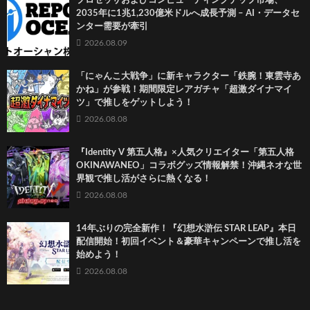
プロセッサおよびコンピューティングチップ市場、
2035年に1兆1,230億米ドルへ成長予測 – AI・データセ
ンター需要が牽引
2026.08.09
「にゃんこ大戦争」に新キャラクター「鉄腕！東雲寺あ
かね」が参戦！期間限定レアガチャ「超激ダイナマイ
ツ」で推しをゲットしよう！
2026.08.08
『Identity V 第五人格』×人気クリエイター「第五人格
OKINAWANEO」コラボグッズ情報解禁！沖縄ネオな世
界観で推し活がさらに熱くなる！
2026.08.08
14年ぶりの完全新作！『幻想水滸伝 STAR LEAP』本日
配信開始！初回イベント＆豪華キャンペーンで推し活を
始めよう！
2026.08.08