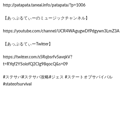
http://patapata.taneai.info/patapata/?p=1006
【あっぷるてぃーのミュージックチャンネル】
https://youtube.com/channel/UCR4WAgugwDfPdgywn3LmZ3A
【あっぷるてぃーTwitter】
https://twitter.com/s5Rqbsrfv5avqkV?
t=RYqf2YSoiofQ2CIg98qocQ&s=09
#ステサバ#ステサバ攻略#ジェス #ステートオブサバイバル
#stateofsurvival