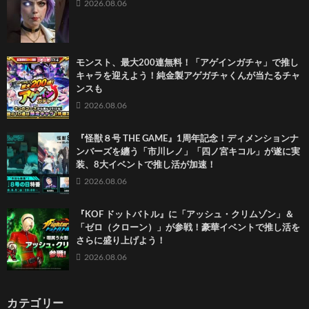
2026.08.06
モンスト、最大200連無料！「アゲインガチャ」で推し
キャラを迎えよう！純金製アゲガチャくんが当たるチャ
ンスも
2026.08.06
『怪獣８号 THE GAME』1周年記念！ディメンションナ
ンバーズを纏う「市川レノ」「四ノ宮キコル」が遂に実
装、8大イベントで推し活が加速！
2026.08.06
『KOF ドットバトル』に「アッシュ・クリムゾン」＆
「ゼロ（クローン）」が参戦！豪華イベントで推し活を
さらに盛り上げよう！
2026.08.06
カテゴリー