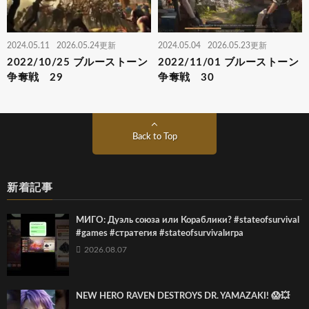
2024.05.11
2026.05.24更新
2024.05.04
2026.05.23更新
2022/10/25 ブルーストーン
2022/11/01 ブルーストーン
争奪戦 29
争奪戦 30
Back to Top
新着記事
МИГО: Дуэль союза или Кораблики? #stateofsurvival
#games #стратегия #stateofsurvivalигра
2026.08.07
NEW HERO RAVEN DESTROYS DR. YAMAZAKI! 😱💥