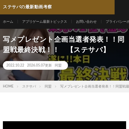
ステサバの最新動画考察
ホーム
アプリゲーム最新トピックス
お問い合わせ
プライバシー
写メプレゼント企画当選者発表！！同
盟戦最終決戦！！ 【ステサバ】
2022.10.22
2026.05.07更新
同盟
HOME
ステサバ
同盟
写メプレゼント企画当選者発表！！同盟戦