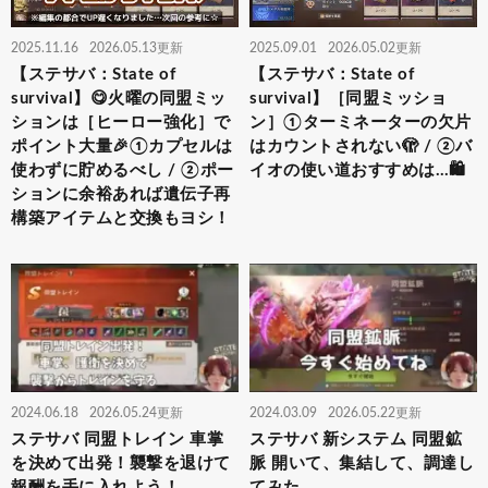
2025.11.16
2026.05.13更新
2025.09.01
2026.05.02更新
【ステサバ：State of
【ステサバ：State of
survival】😋火曜の同盟ミッ
survival】［同盟ミッショ
ションは［ヒーロー強化］で
ン］①ターミネーターの欠片
ポイント大量🎉①カプセルは
はカウントされない🫣 / ②バ
使わずに貯めるべし / ②ポー
イオの使い道おすすめは…🛍️
ションに余裕あれば遺伝子再
構築アイテムと交換もヨシ！
2024.06.18
2026.05.24更新
2024.03.09
2026.05.22更新
ステサバ 同盟トレイン 車掌
ステサバ 新システム 同盟鉱
を決めて出発！襲撃を退けて
脈 開いて、集結して、調達し
報酬を手に入れよう！
てみた