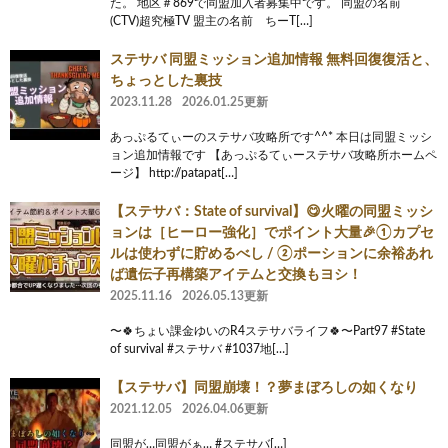
た。 地区＃869で同盟加入者募集中です。 同盟の名前
(CTV)超究極TV 盟主の名前 ちーT[…]
ステサバ 同盟ミッション追加情報 無料回復復活と、
ちょっとした裏技
2023.11.28
2026.01.25更新
あっぷるてぃーのステサバ攻略所です^^* 本日は同盟ミッシ
ョン追加情報です 【あっぷるてぃーステサバ攻略所ホームペ
ージ】 http://patapat[…]
【ステサバ：State of survival】😋火曜の同盟ミッシ
ョンは［ヒーロー強化］でポイント大量🎉①カプセ
ルは使わずに貯めるべし / ②ポーションに余裕あれ
ば遺伝子再構築アイテムと交換もヨシ！
2025.11.16
2026.05.13更新
〜🍀ちょい課金ゆいのR4ステサバライフ🍀〜Part97 #State
of survival #ステサバ #1037地[…]
【ステサバ】同盟崩壊！？夢まぼろしの如くなり
2021.12.05
2026.04.06更新
同盟が…同盟がぁ… #ステサバ[…]