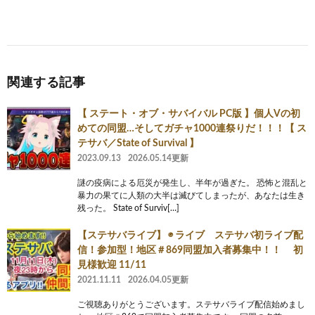
関連する記事
【 ステート・オブ・サバイバル PC版 】個人Vの初
めての同盟…そしてガチャ1000連祭りだ！！！【 ス
テサバ／State of Survival 】
2023.09.13
2026.05.14更新
謎の疫病による厄災が発生し、半年が過ぎた。 恐怖と混乱と
暴力の果てに人類の大半は滅びてしまったが、あなたは生き
残った。 State of Surviv[…]
【ステサバライブ】 ◉ ライブ ステサバ初ライブ配
信！参加型！地区＃869同盟加入者募集中！！ 初
見様歓迎 11/11
2021.11.11
2026.04.05更新
ご視聴ありがとうございます。ステサバライブ配信始めまし