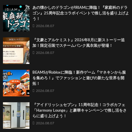
あの懐かしのドラゴンがIRIAMに降臨！『家庭科のドラ
ゴン』25周年記念コラボイベントで推し活を盛り上げよ
う！
2026.08.07
『文豪とアルケミスト』2026年8月に新ストーリー追
加！限定召装でスチームパンク風衣装が登場！
2026.08.07
BEAMSがRobloxに降臨！新作ゲーム『マネキンから服
を集めろ！』でファッションと遊びの新たな世界を開
拓！
2026.08.07
『アイドリッシュセブン』11周年記念！コラボカフェ
「Harmony Lounge」と豪華キャンペーンで推し活をさ
らに盛り上げよう！
2026.08.07