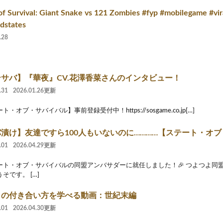
of Survival: Giant Snake vs 121 Zombies #fyp #mobilegame #vir
dstates
.28
サバ】『華夜』CV.花澤香菜さんのインタビュー！
.31
2026.01.26更新
ト・オブ・サバイバル】事前登録受付中！https://sosgame.co.jp[…]
漬け】友達ですら100人もいないのに…………【ステート・オ
.01
2026.04.29更新
テート・オブ・サバイバルの同盟アンバサダーに就任しました！🎉 つよつよ同
そです。 […]
との付き合い方を学べる動画：世紀末編
.01
2026.04.30更新