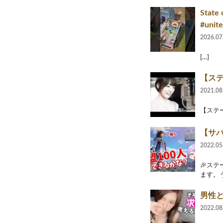
State 
#unite
2026.07
[…]
【ステ
2021.08
【ステー
【サバ
2022.05
🎉ス
ます。う
男性
2022.08