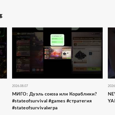
事
2026.08.07
2026
МИГО: Дуэль союза или Кораблики?
NE
#stateofsurvival #games #стратегия
YA
#stateofsurvivalигра