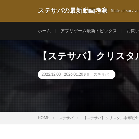
ステサバの最新動画考察
State of surviva
ホーム
アプリゲーム最新トピックス
お問
【ステサバ】クリスタル
2022.12.08
2026.01.20更新
ステサバ
HOME
ステサバ
【ステサバ】クリスタル争奪戦4-