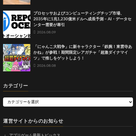
プロセッサおよびコンピューティングチップ市場、
2035年に1兆1,230億米ドルへ成長予測 – AI・データセ
ンター需要が牽引
2026.08.09
「にゃんこ大戦争」に新キャラクター「鉄腕！東雲寺あ
かね」が参戦！期間限定レアガチャ「超激ダイナマイ
ツ」で推しをゲットしよう！
2026.08.08
カテゴリー
運営サイトからのお知らせ
アプリゲーム最新トピックス