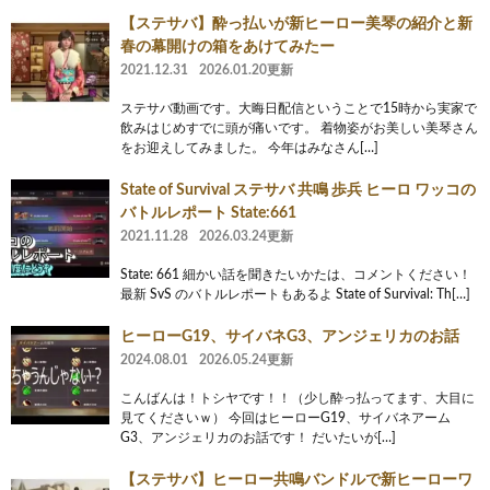
【ステサバ】酔っ払いが新ヒーロー美琴の紹介と新
春の幕開けの箱をあけてみたー
2021.12.31
2026.01.20更新
ステサバ動画です。大晦日配信ということで15時から実家で
飲みはじめすでに頭が痛いです。 着物姿がお美しい美琴さん
をお迎えしてみました。 今年はみなさん[…]
State of Survival ステサバ 共鳴 歩兵 ヒーロ ワッコの
バトルレポート State:661
2021.11.28
2026.03.24更新
State: 661 細かい話を聞きたいかたは、コメントください！
最新 SvS のバトルレポートもあるよ State of Survival: Th[…]
ヒーローG19、サイバネG3、アンジェリカのお話
2024.08.01
2026.05.24更新
こんばんは！トシヤです！！（少し酔っ払ってます、大目に
見てくださいｗ） 今回はヒーローG19、サイバネアーム
G3、アンジェリカのお話です！ だいたいが[…]
【ステサバ】ヒーロー共鳴バンドルで新ヒーローワ