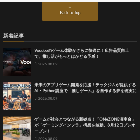
Back to Top
新着記事
Voodooのゲーム体験がさらに快適に！広告品質向上
で、推し活がもっとはかどる予感！
2026.08.09
未来のアプリゲーム開発を応援！テックジムが提供する
AI・Python講座で「推しゲーム」を自作する夢を現実に
2026.08.09
ゲームが社会とつながる新拠点！「ONeZONE湘南台」
が「ゲーミングインフラ」構想を始動、8月12日プレオ
ープン！
2026.08.09