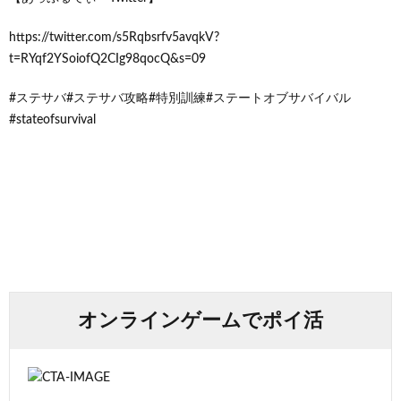
https://twitter.com/s5Rqbsrfv5avqkV?
t=RYqf2YSoiofQ2CIg98qocQ&s=09
#ステサバ#ステサバ攻略#特別訓練#ステートオブサバイバル
#stateofsurvival
オンラインゲームでポイ活