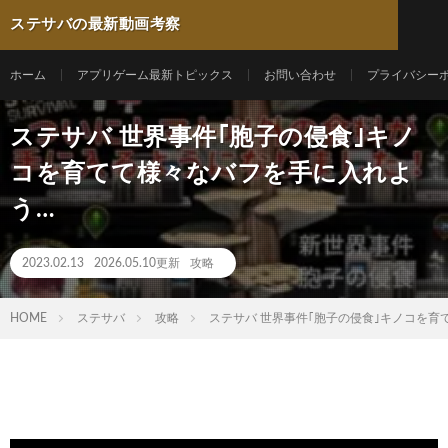
ステサバの最新動画考察
ホーム
アプリゲーム最新トピックス
お問い合わせ
プライバシー
ステサバ 世界事件｢胞子の侵食｣キノ
コを育てて様々なバフを手に入れよ
う…
2023.02.13
2026.05.10更新
攻略
HOME
ステサバ
攻略
ステサバ 世界事件｢胞子の侵食｣キノコを育