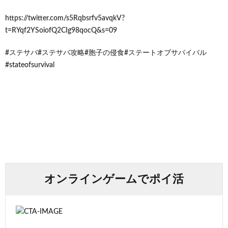
https://twitter.com/s5Rqbsrfv5avqkV?
t=RYqf2YSoiofQ2CIg98qocQ&s=09
#ステサバ#ステサバ攻略#胞子の侵食#ステートオブサバイバル
#stateofsurvival
オンラインゲームでポイ活