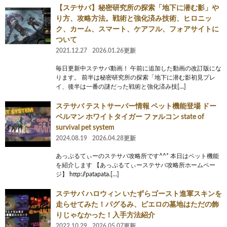
【ステサバ】秘密研究所の探索「地下に潜む影」や
り方、攻略方法。戦術と強化済み技術、ヒロニッ
ク、カーム、スマート、ケアフル、フォアサイトに
ついて
2021.12.27
2026.01.26更新
毎日更新中ステサバ動画！ 午前に追加した動画の改訂版にな
ります。 前半は秘密研究所の探索「地下に潜む影初見プレ
イ、後半は一番の謎だった戦術と強化済み技[…]
ステサバ テストサーバー情報 ペット機能登場 ドー
ベルマン ホワイトタイガー ファルコン state of
survival pet system
2024.08.19
2026.04.28更新
あっぷるてぃーのステサバ攻略所です^^* 本日はペット機能
を紹介します 【あっぷるてぃーステサバ攻略所ホームペー
ジ】 http://patapata.[…]
ステサバ ハロウィン いたずらゴースト進軍スキンを
走らせてみた！パグるみ、ピエロの墓地はただの飾
りじゃなかった！入手方法紹介
2022.10.29
2026.05.07更新