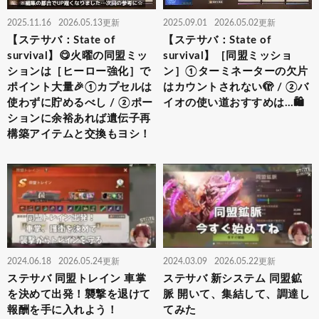
2025.11.16
2026.05.13更新
2025.09.01
2026.05.02更新
【ステサバ：State of
【ステサバ：State of
survival】😋火曜の同盟ミッ
survival】［同盟ミッショ
ションは［ヒーロー強化］で
ン］①ターミネーターの欠片
ポイント大量🎉①カプセルは
はカウントされない🫣 / ②バ
使わずに貯めるべし / ②ポー
イオの使い道おすすめは…🛍️
ションに余裕あれば遺伝子再
構築アイテムと交換もヨシ！
2024.06.18
2026.05.24更新
2024.03.09
2026.05.22更新
ステサバ 同盟トレイン 車掌
ステサバ 新システム 同盟鉱
を決めて出発！襲撃を退けて
脈 開いて、集結して、調達し
報酬を手に入れよう！
てみた