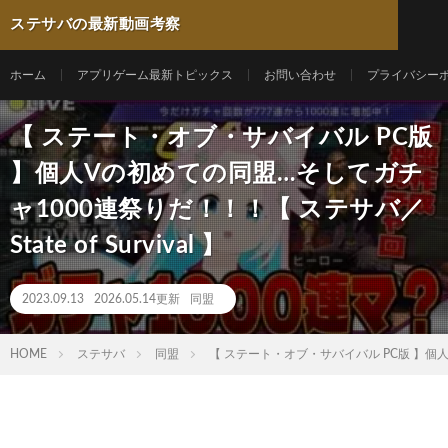
ステサバの最新動画考察
ホーム
アプリゲーム最新トピックス
お問い合わせ
プライバシー
【 ステート・オブ・サバイバル PC版
】個人Vの初めての同盟…そしてガチ
ャ1000連祭りだ！！！【 ステサバ／
State of Survival 】
2023.09.13
2026.05.14更新
同盟
HOME
ステサバ
同盟
【 ステート・オブ・サバイバル PC版 】個人Vの