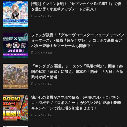
[伝説] ドンヨン参戦！『セブンナイツ Re:BIRTH』で夏
を遊び尽くす豪華アップデートが到来！
2026.08.06
ファンが歓喜！『グルーヴコースター フューチャーパフ
ォーマーズ』×映画『超かぐや姫！』コラボで新曲＆ア
バター登場！サマーセールも開催中！
2026.08.06
『キングダム 覇道』シーズン5「馬陽の戦い」開幕！秦
国の猛将「蒙武」に加え、趙軍の「趙荘」「万極」ら新
武将が続々登場！
2026.08.06
懐かしの名機がスマホで蘇る！SANKYOレトロパチン
コ・羽根モノ『ロボスキーI』がグリパチに登場！豪華
キャンペーンで推し活を加速させよう！
2026.08.06