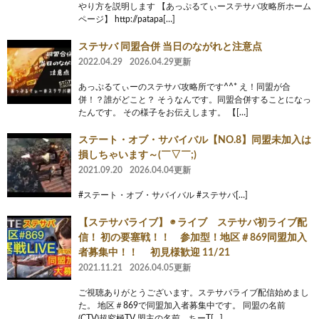
やり方を説明します 【あっぷるてぃーステサバ攻略所ホーム
ページ】 http://patapa[…]
ステサバ 同盟合併 当日のながれと注意点
2022.04.29
2026.04.29更新
あっぷるてぃーのステサバ攻略所です^^* え！同盟が合
併！？誰がどこと？ そうなんです。同盟合併することになっ
たんです。 その様子をお伝えします。 【[…]
ステート・オブ・サバイバル【NO.8】同盟未加入は
損しちゃいます～(￣▽￣;)
2021.09.20
2026.04.04更新
#ステート・オブ・サバイバル #ステサバ[…]
【ステサバライブ】 ◉ ライブ ステサバ初ライブ配
信！ 初の要塞戦！！ 参加型！地区＃869同盟加入
者募集中！！ 初見様歓迎 11/21
2021.11.21
2026.04.05更新
ご視聴ありがとうございます。ステサバライブ配信始めまし
た。 地区＃869で同盟加入者募集中です。 同盟の名前
(CTV)超究極TV 盟主の名前 ちーT[…]