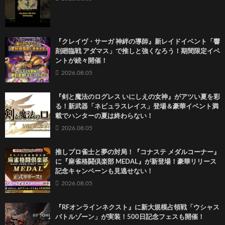
『クレイヴ・サーガ 神絆の導師』新レイドイベント「響
刻廻臨戦 アダマス」で推しと強くなろう！期間限定イベ
ントが続々開催！
2026.08.05
『剣と魔法のログレス いにしえの女神』がアツい夏を彩
る！新武器「ネビュラスレイス」登場＆豪華イベント満
載でハンターの夏は終わらない！
2026.08.05
推しプロ雀士と夢の対局！『コナステ メダルコーナー』
に『麻雀格闘倶楽部 MEDAL』が新登場！豪華リリース
記念キャンペーンも見逃せない！
2026.08.05
『RFオンラインネクスト』に新大規模占領戦「ウシャス
バトルゾーン」が実装！500日記念フェスも開催！