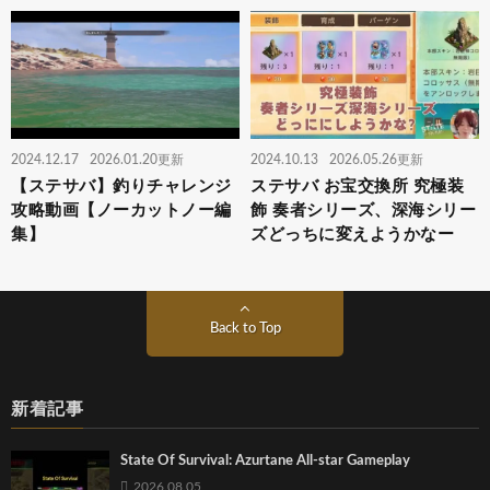
2024.12.17
2026.01.20更新
2024.10.13
2026.05.26更新
【ステサバ】釣りチャレンジ
ステサバ お宝交換所 究極装
攻略動画【ノーカットノー編
飾 奏者シリーズ、深海シリー
集】
ズどっちに変えようかなー
Back to Top
新着記事
State Of Survival: Azurtane All-star Gameplay
2026.08.05