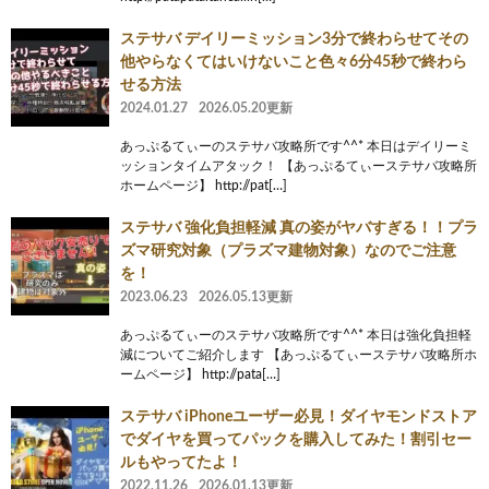
ステサバ デイリーミッション3分で終わらせてその
他やらなくてはいけないこと色々6分45秒で終わら
せる方法
2024.01.27
2026.05.20更新
あっぷるてぃーのステサバ攻略所です^^* 本日はデイリーミ
ッションタイムアタック！ 【あっぷるてぃーステサバ攻略所
ホームページ】 http://pat[…]
ステサバ 強化負担軽減 真の姿がヤバすぎる！！プラ
ズマ研究対象（プラズマ建物対象）なのでご注意
を！
2023.06.23
2026.05.13更新
あっぷるてぃーのステサバ攻略所です^^* 本日は強化負担軽
減についてご紹介します 【あっぷるてぃーステサバ攻略所ホ
ームページ】 http://pata[…]
ステサバ iPhoneユーザー必見！ダイヤモンドストア
でダイヤを買ってパックを購入してみた！割引セー
ルもやってたよ！
2022.11.26
2026.01.13更新