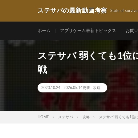
ステサバの最新動画考察
State of surviva
ホーム
アプリゲーム最新トピックス
お問
ステサバ 弱くても1
戦
2023.10.24
2026.05.14更新
攻略
HOME
ステサバ
攻略
ステサバ 弱くても1位