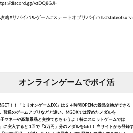
s://discord.gg/vzDQ8GJH
略#サバイバルゲーム#ステートオブサバイバル#stateofsurviv
オンラインゲームでポイ活
品GET！！「ミリオンゲームDX」は２４時間OPENの景品交換ができる
。普通のゲームアプリなどと違い、MGDXでは貯めたメダルを
等の電子マネーや豪華景品と交換できちゃうよ！特にスロットゲームでは
に突入すると 1回で「3万円」分のメダルをGET！ 当サイトから登録する