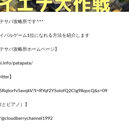
テサバ攻略所です^^*
イバルゲーム1位になれる方法を紹介します
テサバ攻略所ホームページ】
ai.info/patapata/
ter】
m/s5Rqbsrfv5avqkV?t=RYqf2YSoiofQ2CIg98qocQ&s=09
（歌とピアノ）】
m/@cloudberrychannel1992