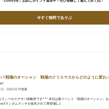
の「3,000円分」お試しポイント進呈中！ぜひ登録して遊んでみてね！
今すぐ無料であそぶ
バ 戦場のオーシャン 戦場のクリスマスからどのように変わっ
er
.12
2026.05.09更新
るてぃーのステサバ攻略所です^^* 本日は新イベント「戦場のオーシャン」を
vs5ランダムマッチが改良されて再登場[…]