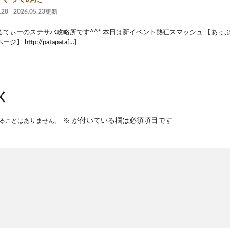
.28
2026.05.23更新
るてぃーのステサバ攻略所です^^* 本日は新イベント熱狂スマッシュ 【あっ
】 http://patapata[…]
く
※
が付いている欄は必須項目です
ることはありません。