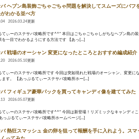
サバ ヘブン島装飾ごちゃごちゃ問題を解決してスムーズにバフ
果がわかる並べ方
.04
2026.03.24更新
るてぃーのステサバ攻略所です^^* 本日はごちゃごちゃしがちなヘブン島の
果を一目でわかるようにする方法です 【あっ[…]
バ 戦場のオーシャン 変更になったところとおすすめ編成紹介
.20
2026.05.10更新
るてぃーのステサバ攻略所です 今回は突如現れた戦場のオーシャン、変更に
します。 【あっぷるてぃーステサバ攻略所ホー[…]
サバ フィギュア豪華パックを買ってキャンディ像を建ててみた
.13
2026.05.07更新
るてぃーのステサバ攻略所です^^* 今回は新登場！リズミックなキャンディ
【あっぷるてぃーステサバ攻略所ホームページ[…]
サバ 熱狂スマッシュ 金の卵を狙って報酬を手に入れよう。スマ
まくってみた