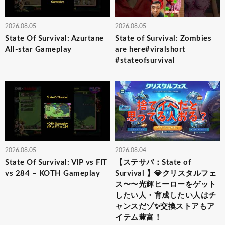
2026.08.05
2026.08.05
State Of Survival: Azurtane
State of Survival: Zombies
All-star Gameplay
are here#viralshort
#stateofsurvival
2026.08.05
2026.08.04
State Of Survival: VIP vs FIT
【ステサバ：State of
vs 284 – KOTH Gameplay
Survival 】💎クリスタルフェ
ス〜〜光輝ヒーローをゲット
したい人・育成したい人はチ
ャンスだゾ✨交換ストアもア
イテム豊富！