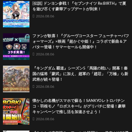
[伝説] ドンヨン参戦！『セブンナイツ Re:BIRTH』で夏
を遊び尽くす豪華アップデートが到来！
2026.08.06
ファンが歓喜！『グルーヴコースター フューチャーパフ
ォーマーズ』×映画『超かぐや姫！』コラボで新曲＆ア
バター登場！サマーセールも開催中！
2026.08.06
『キングダム 覇道』シーズン5「馬陽の戦い」開幕！秦
国の猛将「蒙武」に加え、趙軍の「趙荘」「万極」ら新
武将が続々登場！
2026.08.06
懐かしの名機がスマホで蘇る！SANKYOレトロパチン
コ・羽根モノ『ロボスキーI』がグリパチに登場！豪華
キャンペーンで推し活を加速させよう！
2026.08.06