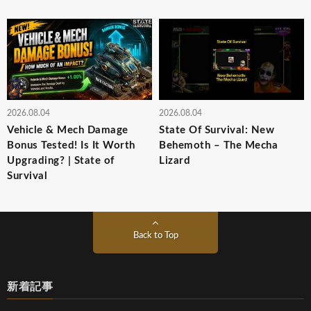
2026.08.04
2026.08.04
Vehicle & Mech Damage
State Of Survival: New
Bonus Tested! Is It Worth
Behemoth – The Mecha
Upgrading? | State of
Lizard
Survival
Back to Top
新着記事