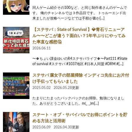
同人ゲーム紹介その100など、と同じ制作者さんのゲームで
す。 俺のチャンネルでは３作品目です。 トゥルーエンド出
来ましたが攻略ページなどでは手順が書か[…]
【ステサバ：State of Survival 】💎青石リニューア
ル〜〜どこが違う？面白い？1年半ぶりにやってみ
た率直な感想🤔
2026.06.11
〜🍀ちょい課金ゆいのR4ステサバライフ🍀〜Part111 #State
of survival #ステサバ #1037地区 #日本人同盟 #DRM #[…]
ステサバ 腐女子の部屋掃除 インディコ先生にお片付
け手伝ってもらいました
2025.05.02
2026.05.28更新
たまりにたまったバックパックのお掃除。勉強になりまし
た。ありがとうございました。m(_ _)m[…]
ステート・オブ・サバイバルでお得にポイントを貯
める方法と活用術
2023.06.09
2026.04.30更新