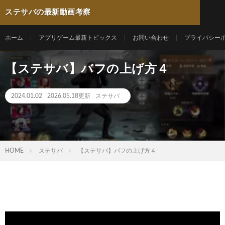
ステサバの最新動画考察
ホーム
アプリゲーム最新トピックス
お問い合わせ
プライバシー
【ステサバ】バフの上げ方４
2024.01.02
2026.05.18更新
ステサバ
HOME
ステサバ
【ステサバ】バフの上げ方４