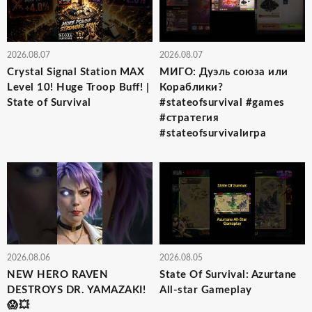
2026.08.07
2026.08.07
Crystal Signal Station MAX
МИГО: Дуэль союза или
Level 10! Huge Troop Buff! |
Кораблики?
State of Survival
#stateofsurvival #games
#стратегия
#stateofsurvivalигра
2026.08.06
2026.08.05
NEW HERO RAVEN
State Of Survival: Azurtane
DESTROYS DR. YAMAZAKI!
All-star Gameplay
😱💥