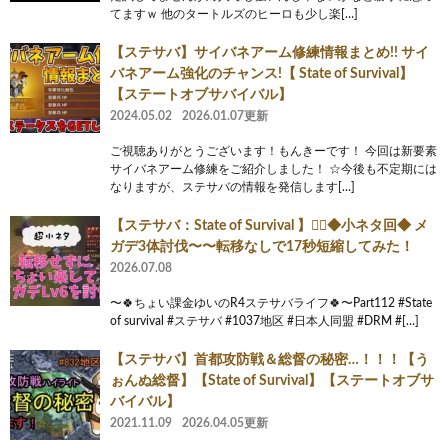
てますｗ 他のタートルズのヒーロも少し楽[…]
【ステサバ】サイバネアーム修練情報まとめ!! サイ
バネアーム強化のチャンス!【 State of Survival】
【ステートオブサバイバル】
2024.05.02
2026.01.07更新
ご視聴ありがとうございます！もんきーです！ 今回は新要素
サイバネアーム修練をご紹介しました！ ☆今後も不定期には
なりますが、ステサバの情報を発信します[…]
【ステサバ：State of Survival 】🏃‍♂️◆小ネタ回◆ メ
ガデ3体討伐〜〜転移なしで17秒短縮してみた！
2026.07.08
〜🍀ちょい課金ゆいのR4ステサバライフ🍀〜Part112 #State
of survival #ステサバ #1037地区 #日本人同盟 #DRM #[…]
【ステサバ】首都攻防戦＆総督の秘密…！！！【う
ぉんぬ総督】【State of Survival】【ステートオブサ
バイバル】
2021.11.09
2026.04.05更新