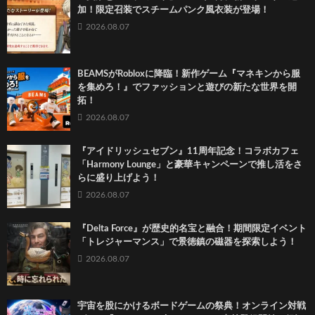
加！限定召装でスチームパンク風衣装が登場！
2026.08.07
BEAMSがRobloxに降臨！新作ゲーム『マネキンから服
を集めろ！』でファッションと遊びの新たな世界を開
拓！
2026.08.07
『アイドリッシュセブン』11周年記念！コラボカフェ
「Harmony Lounge」と豪華キャンペーンで推し活をさ
らに盛り上げよう！
2026.08.07
『Delta Force』が歴史的名宝と融合！期間限定イベント
「トレジャーマンス」で景徳鎮の磁器を探索しよう！
2026.08.07
宇宙を股にかけるボードゲームの祭典！オンライン対戦