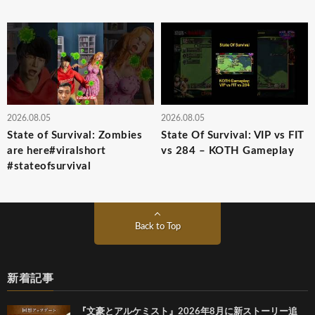
2026.08.05
2026.08.05
State of Survival: Zombies
State Of Survival: VIP vs FIT
are here#viralshort
vs 284 – KOTH Gameplay
#stateofsurvival
Back to Top
新着記事
『文豪とアルケミスト』2026年8月に新ストーリー追