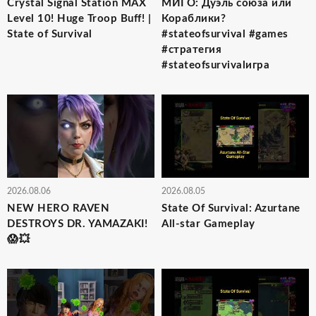
Crystal Signal Station MAX
МИГО: Дуэль союза или
Level 10! Huge Troop Buff! |
Кораблики?
State of Survival
#stateofsurvival #games
#стратегия
#stateofsurvivalигра
2026.08.06
2026.08.05
NEW HERO RAVEN
State Of Survival: Azurtane
DESTROYS DR. YAMAZAKI!
All-star Gameplay
😱💥