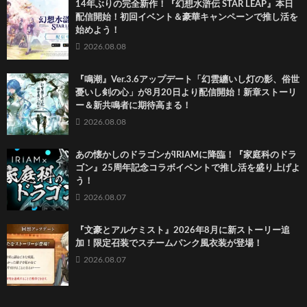
14年ぶりの完全新作！『幻想水滸伝 STAR LEAP』本日
配信開始！初回イベント＆豪華キャンペーンで推し活を
始めよう！
2026.08.08
『鳴潮』Ver.3.6アップデート「幻雲纏いし灯の影、俗世
憂いし剣の心」が8月20日より配信開始！新章ストーリ
ー＆新共鳴者に期待高まる！
2026.08.08
あの懐かしのドラゴンがIRIAMに降臨！『家庭科のドラ
ゴン』25周年記念コラボイベントで推し活を盛り上げよ
う！
2026.08.07
『文豪とアルケミスト』2026年8月に新ストーリー追
加！限定召装でスチームパンク風衣装が登場！
2026.08.07