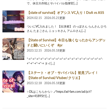
で、休日大作戦とサバイバル指揮官[…]
【state of survival】オアシス VC入り！DoA vs ASS
2024.02.15
2026.05.21更新
ついにVC入れました！ 【出演者】 のっぽさん らんさん ひろ
さん たまごさん ニョッキさん アムロさん[…]
【State of Survival】今日も強くなったからアンデッ
ドと闘いにいくぞ #pr
2023.12.15
2026.05.18更新
*-+*-+*-+*-+*-+*-+*-+*-+*-+*-+*-+*-+*-+*-+*-+*-+*-+*-+*-+*-
+*-+*-+*-+*-+ タイ[…]
【ステート・オブ・サバイバル】初見プレイ！
【State of Survival/Vtuber/クリエ】
2023.12.18
2026.05.18更新
✨DLはこちらから✨ 🔗https://ad-fam.com/ad/p/r?
_site=41895[…]