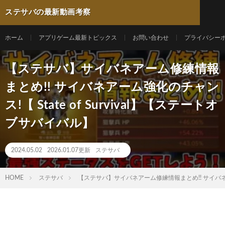
ステサバの最新動画考察
ホーム
アプリゲーム最新トピックス
お問い合わせ
プライバシー
【ステサバ】サイバネアーム修練情報
まとめ!! サイバネアーム強化のチャン
ス!【 State of Survival】【ステートオ
ブサバイバル】
2024.05.02
2026.01.07更新
ステサバ
HOME
ステサバ
【ステサバ】サイバネアーム修練情報まとめ!! サイバネアーム