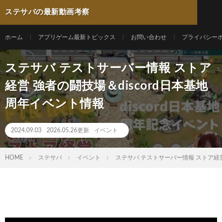
ステサバの最新動画考察
ホーム
アプリゲーム最新トピックス
お問い合わせ
プライバシー
ステサバ テストサーバー情報 ストア
経営 強者の闘技場＆discord日本基地
周年イベント情報
2024.09.03
2026.05.26更新
イベント
HOME
ステサバ
イベント
ステサバ テストサーバー情報 ストア経営