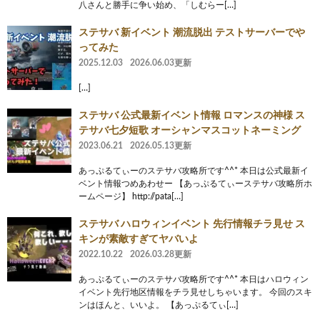
八さんと勝手に争い始め、「しむらー[…]
ステサバ 新イベント 潮流脱出 テストサーバーでや
ってみた
2025.12.03
2026.06.03更新
[…]
ステサバ 公式最新イベント情報 ロマンスの神様 ス
テサバ七夕短歌 オーシャンマスコットネーミング
2023.06.21
2026.05.13更新
あっぷるてぃーのステサバ攻略所です^^* 本日は公式最新イ
ベント情報つめあわせー 【あっぷるてぃーステサバ攻略所ホ
ームページ】 http://pata[…]
ステサバ ハロウィンイベント 先行情報チラ見せ ス
キンが素敵すぎてヤバいよ
2022.10.22
2026.03.28更新
あっぷるてぃーのステサバ攻略所です^^* 本日はハロウィン
イベント先行地区情報をチラ見せしちゃいます。 今回のスキ
ンはほんと、いいよ。 【あっぷるてぃ[…]