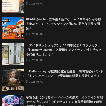
2026.08.07
BEAMSがRobloxに降臨！新作ゲーム『マネキンから服
を集めろ！』でファッションと遊びの新たな世界を開
拓！
2026.08.07
『アイドリッシュセブン』11周年記念！コラボカフェ
「Harmony Lounge」と豪華キャンペーンで推し活をさ
らに盛り上げよう！
2026.08.07
『Delta Force』が歴史的名宝と融合！期間限定イベント
「トレジャーマンス」で景徳鎮の磁器を探索しよう！
2026.08.07
宇宙を股にかけるボードゲームの祭典！オンライン対戦
ゲーム『GALAST（ギャラスト）』事前登録開始で銀河