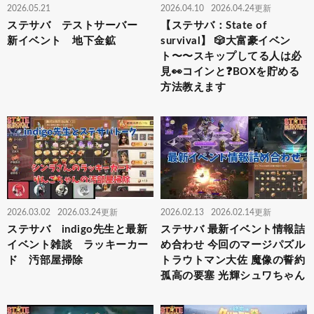
2026.05.21
2026.04.10
2026.04.24更新
ステサバ テストサーバー
【ステサバ：State of
新イベント 地下金鉱
survival】 🎲大富豪イベン
ト〜〜スキップしてる人は必
見👀コインと❓BOXを貯める
方法教えます
2026.03.02
2026.03.24更新
2026.02.13
2026.02.14更新
ステサバ indigo先生と最新
ステサバ 最新イベント情報詰
イベント雑談 ラッキーカー
め合わせ 今回のマージパズル
ド 汚部屋掃除
トラウトマン大佐 魔像の誓約
孤高の要塞 光輝シュワちゃん