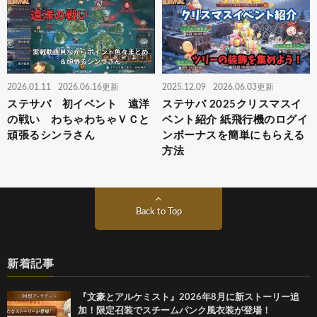
2026.01.11
2026.06.16更新
2025.12.09
2026.06.03更新
ステサバ 初イベント 遠洋
ステサバ 2025クリスマスイ
の戦い わちゃわちゃＶＣと
ベント紹介 紙飛行機のログイ
頑張るシンラさん
ンボーナスを簡単にもらえる
方法
Back to Top
新着記事
『文豪とアルケミスト』2026年8月に新ストーリー追
加！限定召装でスチームパンク風衣装が登場！