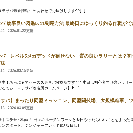
ステサバ最新情報つめあわせでお届けします^^[…]
バ 効率良い図鑑Lv11到達方法 最終日にゆっくり釣る作戦が
.21
2026.01.22更新
サバ レベル5メガデッドが倒せない！質の良いラリーとは？初
方法
.11
2026.03.15更新
新中！あっぷるてぃーのステサバ攻略所です^^* 本日は初心者向け強いラリ
ぷるてぃーステサバ攻略所ホームページ】 h[…]
テサバ】まったり同盟ミッション、同盟闘技場、大規模進軍、
.13
2026.03.09更新
新中ステサバ動画！ 日々のルーチンワークと今日やったらいいことをまったり紹
ョンスタート、ジンジャーブレッド残り2日[…]