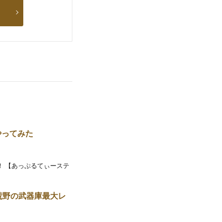
やってみた
！ 【あっぷるてぃーステ
荒野の武器庫最大レ