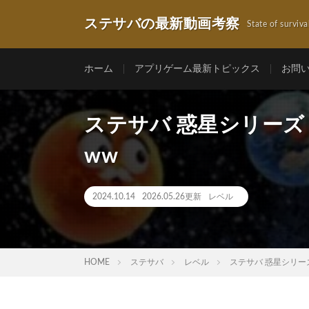
ステサバの最新動画考察
State of surviva
ホーム
アプリゲーム最新トピックス
お問
ステサバ 惑星シリーズ
ww
2024.10.14
2026.05.26更新
レベル
HOME
ステサバ
レベル
ステサバ 惑星シリー