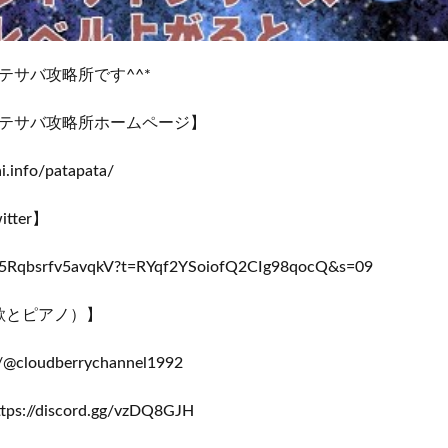
テサバ攻略所です^^*
テサバ攻略所ホームページ】
ai.info/patapata/
ter】
m/s5Rqbsrfv5avqkV?t=RYqf2YSoiofQ2CIg98qocQ&s=09
（歌とピアノ）】
m/@cloudberrychannel1992
s://discord.gg/vzDQ8GJH