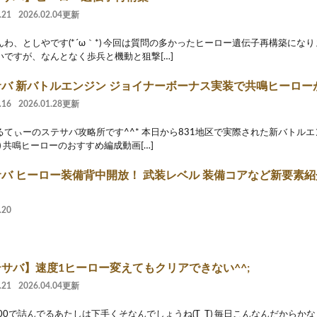
.21
2026.02.04更新
んわ、としやです(*´ω｀*) 今回は質問の多かったヒーロー遺伝子再構築にな
いですが、なんとなく歩兵と機動と狙撃[…]
サバ 新バトルエンジン ジョイナーボーナス実装で共鳴ヒーロー
.16
2026.01.28更新
るてぃーのステサバ攻略所です^^* 本日から831地区で実際された新バトル
^*) 共鳴ヒーローのおすすめ編成動画[…]
バ ヒーロー装備背中開放！ 武装レベル 装備コアなど新要素紹
.20
サバ】速度1ヒーロー変えてもクリアできない^^;
.21
2026.04.04更新
00で詰んでるあたしは下手くそなんでしょうね(T_T) 毎日こんなんだからかな