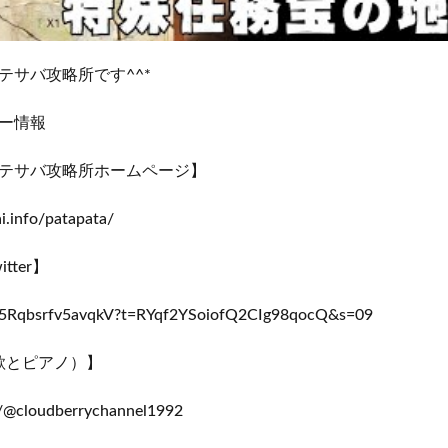
テサバ攻略所です^^*
ー情報
テサバ攻略所ホームページ】
ai.info/patapata/
ter】
m/s5Rqbsrfv5avqkV?t=RYqf2YSoiofQ2CIg98qocQ&s=09
（歌とピアノ）】
m/@cloudberrychannel1992