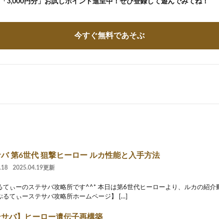
の「3,000円分」お試しポイント進呈中！ぜひ登録して遊んでみてね！
今すぐ無料であそぶ
バ 第6世代 狙撃ヒーロー ルカ性能と入手方法
.18
2025.04.19更新
るてぃーのステサバ攻略所です^^* 本日は第6世代ヒーローより、ルカの紹
ぷるてぃーステサバ攻略所ホームページ】 […]
テサバ】ヒーロー遺伝子再構築