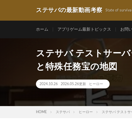
ステサバの最新動画考察
State of surviva
ホーム
アプリゲーム最新トピックス
お問
ステサバ テストサーバ
と特殊任務宝の地図
2024.10.26
2026.05.26更新
ヒーロー
HOME
ステサバ
ヒーロー
ステサバ テスト