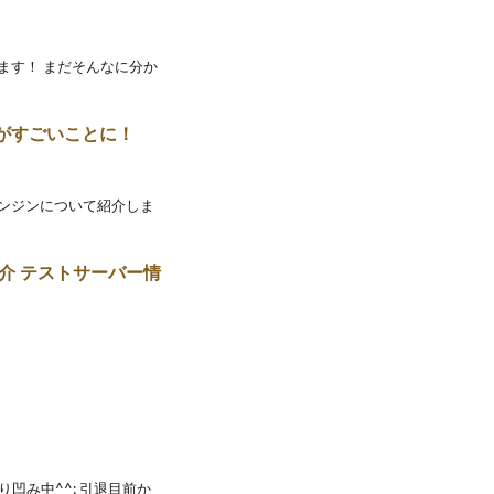
ります！ まだそんなに分か
がすごいことに！
エンジンについて紹介しま
介 テストサーバー情
り凹み中^^; 引退目前か