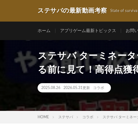
ステサバの最新動画考察
State of surviva
ホーム
アプリゲーム最新トピックス
お問
ステサバ ターミネータ
る前に見て！高得点獲
2025.08.26
2026.05.31更新
コラボ
HOME
ステサバ
コラボ
ステサバ ターミネー