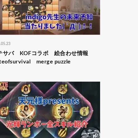
.05.23
テサバ KOFコラボ 絵合わせ情報
teofsurvival merge puzzle