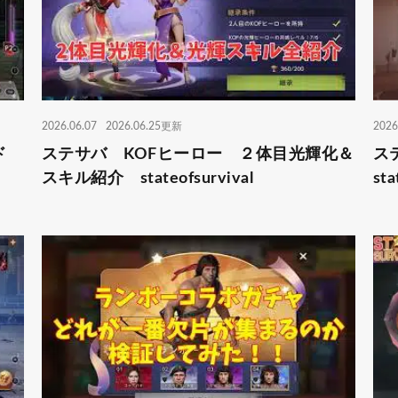
2026.06.07
2026.06.25更新
2026
ンド
ステサバ KOFヒーロー ２体目光輝化＆
ス
スキル紹介 stateofsurvival
sta