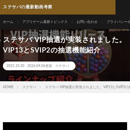
ステサバの最新動画考察
ホーム
アプリゲーム最新トピックス
お問い合わせ
プライバシー
ステサバ VIP抽選が実装されました。
VIP13とSVIP2の抽選機能紹介
2025.10.30
2026.04.06更新
ステサバ
HOME
ステサバ
ステサバ VIP抽選が実装されました。VIP13とSVIP2