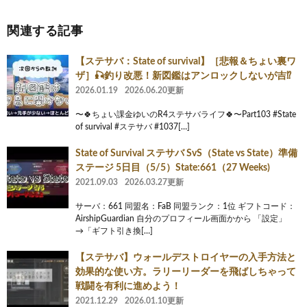
関連する記事
【ステサバ：State of survival】［悲報＆ちょい裏ワ
ザ］🎣釣り改悪！新図鑑はアンロックしないが吉⁉️
2026.01.19
2026.06.20更新
〜🍀ちょい課金ゆいのR4ステサバライフ🍀〜Part103 #State
of survival #ステサバ #1037[…]
State of Survival ステサバ SvS（State vs State）準備
ステージ 5日目（5/5）State:661（27 Weeks)
2021.09.03
2026.03.27更新
サーバ：661 同盟名：FaB 同盟ランク：1位 ギフトコード：
AirshipGuardian 自分のプロフィール画面かから 「設定」
→「ギフト引き換[…]
【ステサバ】ウォールデストロイヤーの入手方法と
効果的な使い方。ラリーリーダーを飛ばしちゃって
戦闘を有利に進めよう！
2021.12.29
2026.01.10更新