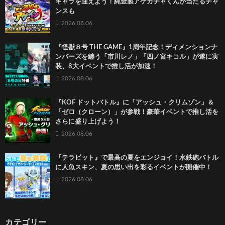
キャラを迎えよう！純金製アゲガチャくんが当たるチャ
ンスも
2026.08.06
『怪獣８号 THE GAME』1周年記念！ディメンションナ
ンバーズを纏う「市川レノ」「四ノ宮キコル」が遂に実
装、8大イベントで推し活が加速！
2026.08.06
『KOF ドットバトル』に「アッシュ・クリムゾン」＆
「ゼロ（クローン）」が参戦！豪華イベントで推し活を
さらに盛り上げよう！
2026.08.06
『テラビット』で最高の夏をエンジョイ！水鉄砲バトル
に人魚スキン、夏の思い出を彩るイベントが開催中！
2026.08.06
カテゴリー