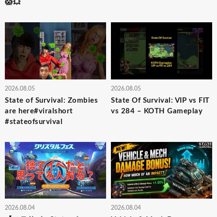
😱💥
2026.08.05
2026.08.05
State of Survival: Zombies
State Of Survival: VIP vs FIT
are here#viralshort
vs 284 – KOTH Gameplay
#stateofsurvival
2026.08.04
2026.08.04