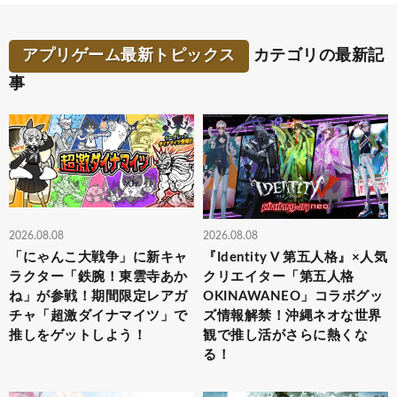
アプリゲーム最新トピックス
カテゴリの最新記
事
2026.08.08
2026.08.08
「にゃんこ大戦争」に新キャ
『Identity V 第五人格』×人気
ラクター「鉄腕！東雲寺あか
クリエイター「第五人格
ね」が参戦！期間限定レアガ
OKINAWANEO」コラボグッ
チャ「超激ダイナマイツ」で
ズ情報解禁！沖縄ネオな世界
推しをゲットしよう！
観で推し活がさらに熱くな
る！