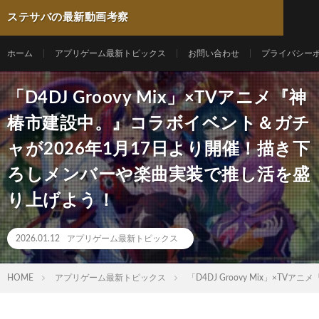
ステサバの最新動画考察
ホーム
アプリゲーム最新トピックス
お問い合わせ
プライバシー
「D4DJ Groovy Mix」×TVアニメ『神
椿市建設中。』コラボイベント＆ガチ
ャが2026年1月17日より開催！描き下
ろしメンバーや楽曲実装で推し活を盛
り上げよう！
2026.01.12
アプリゲーム最新トピックス
HOME
アプリゲーム最新トピックス
「D4DJ Groovy Mix」