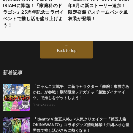
IRIAMに降臨！『家庭科のド
年8月に新ストーリー追加！
ラゴン』25周年記念コラボイ
限定召装でスチームパンク風
ベントで推し活を盛り上げよ
衣装が登場！
う！
Back to Top
新着記事
「にゃんこ大戦争」に新キャラクター「鉄腕！東雲寺あ
かね」が参戦！期間限定レアガチャ「超激ダイナマイ
ツ」で推しをゲットしよう！
2026.08.08
『Identity V 第五人格』×人気クリエイター「第五人格
OKINAWANEO」コラボグッズ情報解禁！沖縄ネオな世
界観で推し活がさらに熱くなる！