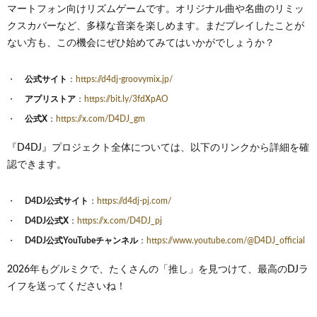
マートフォン向けリズムゲームです。オリジナル曲や名曲のリミッ
クスカバーなど、多様な音楽を楽しめます。まだプレイしたことが
ない方も、この機会にぜひ始めてみてはいかがでしょうか？
公式サイト
：
https://d4dj-groovymix.jp/
アプリストア
：
https://bit.ly/3fdXpAO
公式X
：
https://x.com/D4DJ_gm
『D4DJ』プロジェクト全体については、以下のリンクから詳細を確
認できます。
D4DJ公式サイト
：
https://d4dj-pj.com/
D4DJ公式X
：
https://x.com/D4DJ_pj
D4DJ公式YouTubeチャンネル
：
https://www.youtube.com/@D4DJ_official
2026年もグルミクで、たくさんの「推し」を見つけて、最高のDJラ
イフを送ってくださいね！