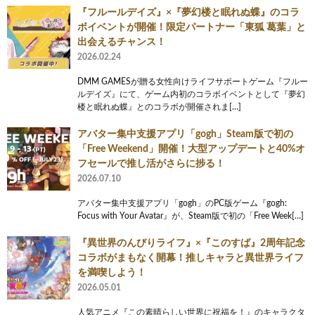
『フルールデイズ』×『夢幻楼と眠れぬ蝶』のコラ
ボイベントが開催！限定パートナー「東狐 葛葉」と
出会えるチャンス！
2026.02.24
DMM GAMESが贈る女性向けライフサポートゲーム『フルー
ルデイズ』にて、ゲーム内初のコラボイベントとして『夢幻
楼と眠れぬ蝶』とのコラボが開催されま[…]
アバター集中支援アプリ「gogh」Steam版で初の
「Free Weekend」開催！大型アップデートと40%オ
フセールで推し活がさらに捗る！
2026.07.10
アバター集中支援アプリ「gogh」のPC版ゲーム『gogh:
Focus with Your Avatar』が、Steam版で初の「Free Week[…]
『異世界のんびりライフ』×『このすば』2周年記念
コラボがまもなく開幕！推しキャラと異世界ライフ
を満喫しよう！
2026.05.01
人気アニメ『この素晴らしい世界に祝福を！』のキャラクタ