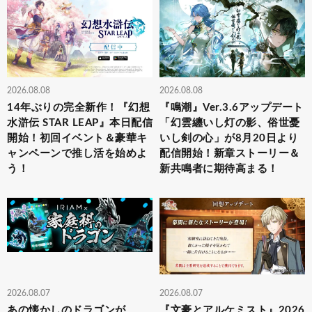
2026.08.08
2026.08.08
14年ぶりの完全新作！『幻想
『鳴潮』Ver.3.6アップデート
水滸伝 STAR LEAP』本日配信
「幻雲纏いし灯の影、俗世憂
開始！初回イベント＆豪華キ
いし剣の心」が8月20日より
ャンペーンで推し活を始めよ
配信開始！新章ストーリー＆
う！
新共鳴者に期待高まる！
2026.08.07
2026.08.07
あの懐かしのドラゴンが
『文豪とアルケミスト』2026