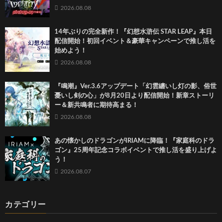
2026.08.08
14年ぶりの完全新作！『幻想水滸伝 STAR LEAP』本日
配信開始！初回イベント＆豪華キャンペーンで推し活を
始めよう！
2026.08.08
『鳴潮』Ver.3.6アップデート「幻雲纏いし灯の影、俗世
憂いし剣の心」が8月20日より配信開始！新章ストーリ
ー＆新共鳴者に期待高まる！
2026.08.08
あの懐かしのドラゴンがIRIAMに降臨！『家庭科のドラ
ゴン』25周年記念コラボイベントで推し活を盛り上げよ
う！
2026.08.07
カテゴリー