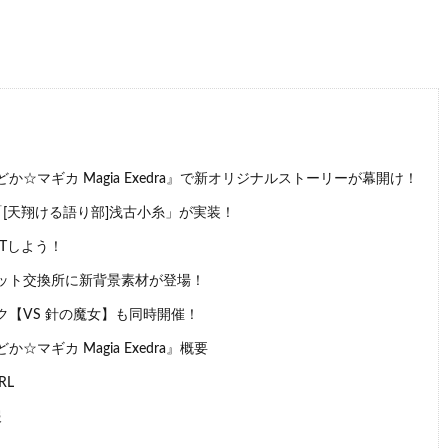
か☆マギカ Magia Exedra』で新オリジナルストーリーが幕開け！
[天翔ける語り部]浅古小糸」が実装！
Tしよう！
ット交換所に新背景素材が登場！
【VS 針の魔女】も同時開催！
☆マギカ Magia Exedra』概要
RL
報