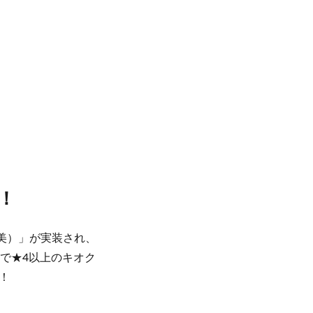
！
聡美）」が実装され、
で★4以上のキオク
！