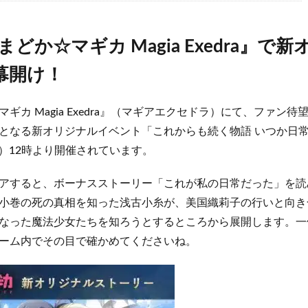
まどか☆マギカ Magia Exedra』で
幕開け！
ギカ Magia Exedra』（マギアエクセドラ）にて、ファン待
となる新オリジナルイベント「これからも続く物語 いつか日
（月）12時より開催されています。
アすると、ボーナスストーリー「これが私の日常だった」を読
小巻の死の真相を知った浅古小糸が、美国織莉子の行いと向き
なった魔法少女たちを知ろうとするところから展開します。一
ーム内でその目で確かめてくださいね。