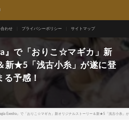
l
い合わせ
プライバシーポリシー
サイトマップ
edra』で「おりこ☆マギカ」新
＆新★5「浅古小糸」が遂に登
まる予感！
agia Exedra』で「おりこ☆マギカ」新オリジナルストーリー＆新★5「浅古小糸