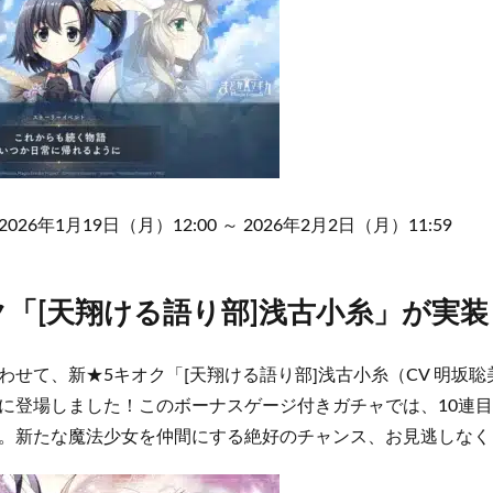
6年1月19日（月）12:00 ～ 2026年2月2日（月）11:59
ク「[天翔ける語り部]浅古小糸」が実装
わせて、新★5キオク「[天翔ける語り部]浅古小糸（CV 明坂
に登場しました！このボーナスゲージ付きガチャでは、10連目
。新たな魔法少女を仲間にする絶好のチャンス、お見逃しなく