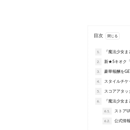
目次
『魔法少女まど
1.
新★5キオク「
2.
豪華報酬をGE
3.
スタイルチケ
4.
スコアアタック
5.
『魔法少女まどか
6.
ストアU
6.1.
公式情
6.2.