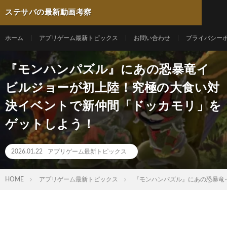
ステサバの最新動画考察
ホーム
アプリゲーム最新トピックス
お問い合わせ
プライバシー
『モンハンパズル』にあの恐暴竜イ
ビルジョーが初上陸！究極の大食い対
決イベントで新仲間「ドッカモリ」を
ゲットしよう！
2026.01.22
アプリゲーム最新トピックス
HOME
アプリゲーム最新トピックス
『モンハンパズル』にあの恐暴竜