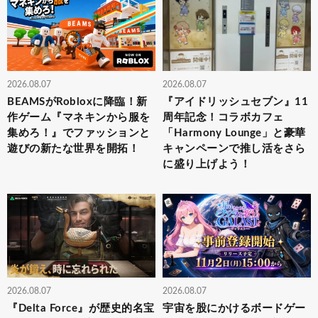
2026.08.07
2026.08.07
BEAMSがRobloxに降臨！新
『アイドリッシュセブン』11
作ゲーム『マネキンから服を
周年記念！コラボカフェ
集めろ！』でファッションと
「Harmony Lounge」と豪華
遊びの新たな世界を開拓！
キャンペーンで推し活をさら
に盛り上げよう！
2026.08.07
2026.08.07
『Delta Force』が歴史的名宝
宇宙を股にかけるボードゲー