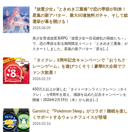
『放置少女』“ときめき三重奏”で恋の季節が到来！
星嵐の新アバター、最大60連無料ガチャ、そして総
選挙が幕を開ける！
2026.06.09
美少女育成放置系RPG『放置少女〜百花繚乱の萌姫たち～』
で、恋の季節を彩る期間限定イベント「ときめき三重奏」が
スタートしました。星嵐の新アバター「星を[…]
「タイクレ」8周年記念キャンペーンで「おうちク
レーンゲーム」を遊びつくそう！豪華8大企画でフ
ァン大歓喜！
2026.02.19
450万人以上が楽しむ「タイトーオンラインクレーン（タイ
クレ）」が8周年を迎え、感謝を込めた記念キャンペーンを
開催！2026年2月19日（木）から始ま[…]
Garminと『Pokémon Sleep』がコラボ！睡眠を楽し
くサポートするウォッチフェイスが登場
2026.03.16