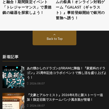
と融合！期間限定イベント
ムの祭典！オンライン対戦ゲ
「トレジャーマンス」で景徳
ーム『GALAST（ギャラス
鎮の磁器を探索しよう！
ト）』事前登録開始で銀河の
冒険へ誘う！
Back to Top
新着記事
あの懐かしのドラゴンがIRIAMに降臨！『家庭科のドラ
ゴン』25周年記念コラボイベントで推し活を盛り上げよ
う！
2026.08.07
『文豪とアルケミスト』2026年8月に新ストーリー追
加！限定召装でスチームパンク風衣装が登場！
2026.08.07