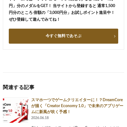
円」分のメダルをGET！ 当サイトから登録すると 通常1,500
円分のところ 倍額の「3,000円分」お試しポイント進呈中！
ぜひ登録して遊んでみてね！
今すぐ無料であそぶ
関連する記事
スマホ一つでゲームクリエイターに！？DreamCore
が描く「Creator Economy 1.0」で未来のアプリゲー
ムに新風が吹く予感！
2026.06.18