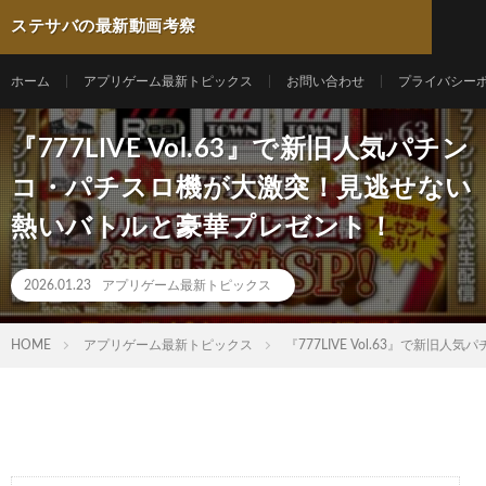
ステサバの最新動画考察
ホーム
アプリゲーム最新トピックス
お問い合わせ
プライバシー
『777LIVE Vol.63』で新旧人気パチン
コ・パチスロ機が大激突！見逃せない
熱いバトルと豪華プレゼント！
2026.01.23
アプリゲーム最新トピックス
HOME
アプリゲーム最新トピックス
『777LIVE Vol.63』で