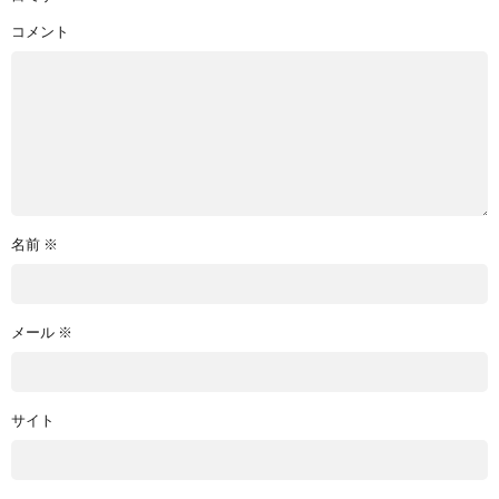
コメント
名前
※
メール
※
サイト