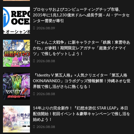
プロセッサおよびコンピューティングチップ市場、
2035年に1兆1,230億米ドルへ成長予測 – AI・データセ
ンター需要が牽引
2026.08.09
「にゃんこ大戦争」に新キャラクター「鉄腕！東雲寺あ
かね」が参戦！期間限定レアガチャ「超激ダイナマイ
ツ」で推しをゲットしよう！
2026.08.08
『Identity V 第五人格』×人気クリエイター「第五人格
OKINAWANEO」コラボグッズ情報解禁！沖縄ネオな世
界観で推し活がさらに熱くなる！
2026.08.08
14年ぶりの完全新作！『幻想水滸伝 STAR LEAP』本日
配信開始！初回イベント＆豪華キャンペーンで推し活を
始めよう！
2026.08.08