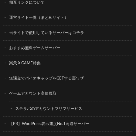
相互リンクについて
運営サイト一覧（まとめサイト）
当サイトで使用しているサーバーはコチラ
おすすめ無料ゲームサーバー
楽天 X GAME特集
無課金でバイオキャップをGETする裏ワザ
ゲームアカウント高価買取
ステサバのアカウントフリマサービス
【PR】WordPress表示速度No.1高速サーバー