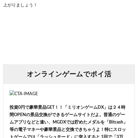
上がりましょう！
オンラインゲームでポイ活
投資0円で豪華景品GET！！「ミリオンゲームDX」は２４時
間OPENの景品交換ができるゲームサイトだよ。普通のゲー
ムアプリなどと違い、MGDXでは貯めたメダルを「Bitcash」
等の電子マネーや豪華景品と交換できちゃうよ！特にスロッ
トゲームでは「ラッシュモード」に突入すると 1回で「3万