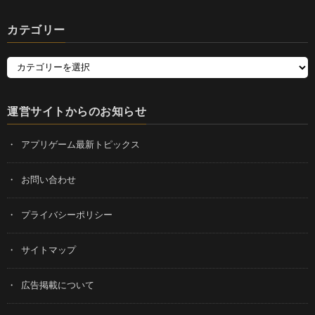
カテゴリー
運営サイトからのお知らせ
アプリゲーム最新トピックス
お問い合わせ
プライバシーポリシー
サイトマップ
広告掲載について