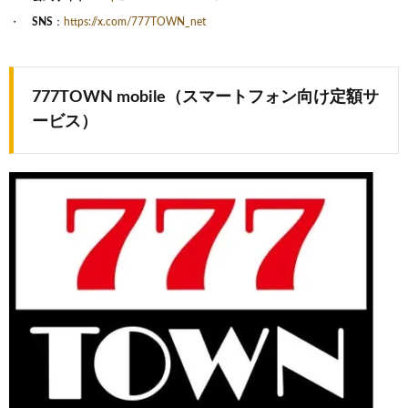
SNS
：
https://x.com/777TOWN_net
777TOWN mobile（スマートフォン向け定額サ
ービス）