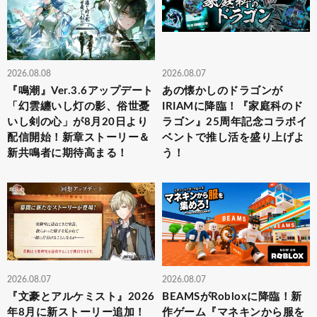
2026.08.08
2026.08.07
『鳴潮』Ver.3.6アップデート
あの懐かしのドラゴンが
「幻雲纏いし灯の影、俗世憂
IRIAMに降臨！『家庭科のド
いし剣の心」が8月20日より
ラゴン』25周年記念コラボイ
配信開始！新章ストーリー＆
ベントで推し活を盛り上げよ
新共鳴者に期待高まる！
う！
2026.08.07
2026.08.07
『文豪とアルケミスト』2026
BEAMSがRobloxに降臨！新
年8月に新ストーリー追加！
作ゲーム『マネキンから服を