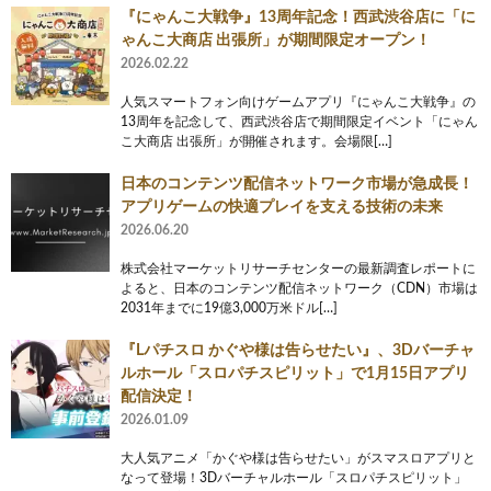
『にゃんこ大戦争』13周年記念！西武渋谷店に「に
ゃんこ大商店 出張所」が期間限定オープン！
2026.02.22
人気スマートフォン向けゲームアプリ『にゃんこ大戦争』の
13周年を記念して、西武渋谷店で期間限定イベント「にゃん
こ大商店 出張所」が開催されます。会場限[…]
日本のコンテンツ配信ネットワーク市場が急成長！
アプリゲームの快適プレイを支える技術の未来
2026.06.20
株式会社マーケットリサーチセンターの最新調査レポートに
よると、日本のコンテンツ配信ネットワーク（CDN）市場は
2031年までに19億3,000万米ドル[…]
『Lパチスロ かぐや様は告らせたい』、3Dバーチャ
ルホール「スロパチスピリット」で1月15日アプリ
配信決定！
2026.01.09
大人気アニメ「かぐや様は告らせたい」がスマスロアプリと
なって登場！3Dバーチャルホール「スロパチスピリット」