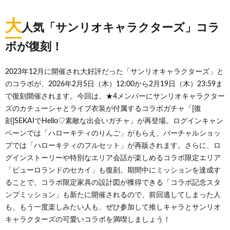
大
人気「サンリオキャラクターズ」コラ
ボが復刻！
2023年12月に開催され大好評だった「サンリオキャラクターズ」と
のコラボが、2026年2月5日（木）12:00から2月19日（木）23:59ま
で復刻開催されます。今回は、★4メンバーにサンリオキャラクター
ズのカチューシャとライブ衣装が付属するコラボガチャ「[復
刻]SEKAIでHello♡素敵な出会いガチャ」が再登場。ログインキャン
ペーンでは「ハローキティのりんご」がもらえ、バーチャルショッ
プでは「ハローキティのフルセット」が再販されます。さらに、ロ
グインストーリーや特別なエリア会話が楽しめるコラボ限定エリア
「ピューロランドのセカイ」も復刻。期間中にミッションを達成す
ることで、コラボ限定家具の設計図が獲得できる「コラボ記念スタ
ンプミッション」も新たに開催されるので、前回逃してしまった人
も、もう一度楽しみたい人も、ぜひ参加して推しキャラとサンリオ
キャラクターズの可愛いコラボを満喫しましょう！