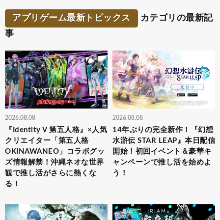
アプリゲーム最新トピックス
カテゴリの最新記
事
2026.08.08
2026.08.08
『Identity V 第五人格』×人気
14年ぶりの完全新作！『幻想
クリエイター「第五人格
水滸伝 STAR LEAP』本日配信
OKINAWANEO」コラボグッ
開始！初回イベント＆豪華キ
ズ情報解禁！沖縄ネオな世界
ャンペーンで推し活を始めよ
観で推し活がさらに熱くな
う！
る！