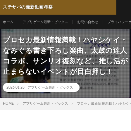
ステサバの最新動画考察
ホーム
アプリゲーム最新トピックス
お問い合わせ
プライバシー
プロセカ最新情報満載！ハヤシケイ・
なみぐる書き下ろし楽曲、太鼓の達人
コラボ、サンリオ復刻など、推し活が
止まらないイベントが目白押し！
2026.01.28
アプリゲーム最新トピックス
HOME
アプリゲーム最新トピックス
プロセカ最新情報満載！ハヤシケ