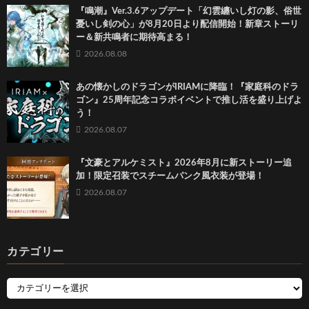
『鳴潮』Ver.3.6アップデート「幻雲纏いし灯の影、俗世
憂いし剣の心」が8月20日より配信開始！新章ストーリ
ー＆新共鳴者に期待高まる！
2026.08.08
あの懐かしのドラゴンがIRIAMに降臨！『家庭科のドラ
ゴン』25周年記念コラボイベントで推し活を盛り上げよ
う！
2026.08.07
『文豪とアルケミスト』2026年8月に新ストーリー追
加！限定召装でスチームパンク風衣装が登場！
2026.08.07
カテゴリー