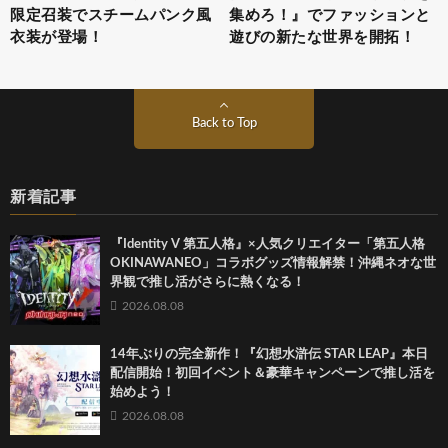
限定召装でスチームパンク風
集めろ！』でファッションと
衣装が登場！
遊びの新たな世界を開拓！
Back to Top
新着記事
『Identity V 第五人格』×人気クリエイター「第五人格
OKINAWANEO」コラボグッズ情報解禁！沖縄ネオな世
界観で推し活がさらに熱くなる！
2026.08.08
14年ぶりの完全新作！『幻想水滸伝 STAR LEAP』本日
配信開始！初回イベント＆豪華キャンペーンで推し活を
始めよう！
2026.08.08