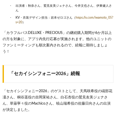
出演者：秋奈さん、鷲見友美ジェナさん、今井文也さん、伊東健人さ
ん
KV・衣装デザイン担当：岩本ゼロゴさん（
https://x.com/iwamoto_05?
s=20
）
「カラフルパスDELUXE・PRECIOUS」の継続購入期間が6か月以上
の方を対象に、アプリ内先行応募が実施されます。他のユニットの
ファンミーティングも順次案内されるので、続報に期待しましょ
う！
「セカイシンフォニー2026」続報
「セカイシンフォニー2026」のゲストとして、天馬咲希役の礒部花
凜さん、桐谷遥役の吉岡茉祐さん、白石杏役の鷲見友美ジェナさ
ん、草薙寧々役のMachicoさん、暁山瑞希役の佐藤日向さんの出演
が決定しました。