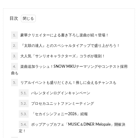
目次
1.
豪華クリエイターによる書き下ろし楽曲が続々登場！
2.
『太鼓の達人』とのスペシャルタイアップで盛り上がろう！
3.
大人気「サンリオキャラクターズ」コラボが復刻！
4.
楽曲追加ラッシュ！SNOW MIKUテーマソングやコンテスト採用
曲も
5.
リアルイベントも盛りだくさん！推しに会えるチャンスも
5.1.
バレンタインログインキャンペーン
5.2.
プロセカユニットファンミーティング
5.3.
「セカイシンフォニー2026」続報
5.4.
ポップアップカフェ「MUSIC＆DINER Melopale」開催決
定！