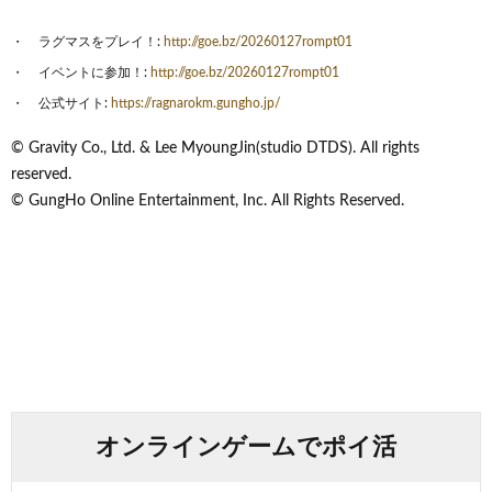
ラグマスをプレイ！:
http://goe.bz/20260127rompt01
イベントに参加！:
http://goe.bz/20260127rompt01
公式サイト:
https://ragnarokm.gungho.jp/
© Gravity Co., Ltd. & Lee MyoungJin(studio DTDS). All rights
reserved.
© GungHo Online Entertainment, Inc. All Rights Reserved.
オンラインゲームでポイ活