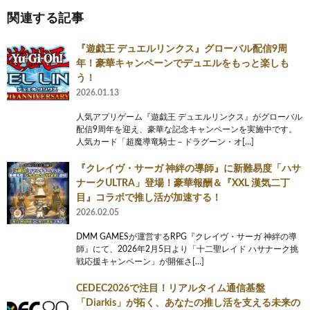
関連する記事
『遊戯王 デュエルリンクス』グローバル配信9周
年！豪華キャンペーンでデュエルをもっと楽しも
う！
2026.01.13
人気アプリゲーム『遊戯王 デュエルリンクス』がグローバル
配信9周年を迎え、豪華な記念キャンペーンを実施中です。
人気カード「超魔導竜騎士－ドラグーン・オ[…]
『クレイヴ・サーガ 神絆の導師』に新難易度「ハサ
ナークULTRA」登場！豪華報酬＆『XXL 漢気二丁
目』コラボで推し活が加速する！
2026.02.05
DMM GAMESが運営するRPG『クレイヴ・サーガ 神絆の導
師』にて、2026年2月5日より「十二聖レイド ハサナーク挑
戦応援キャンペーン」が開催さ[…]
CEDEC2026で注目！リアルタイム通信基盤
「Diarkis」が拓く、あなたの推し活を支える未来の