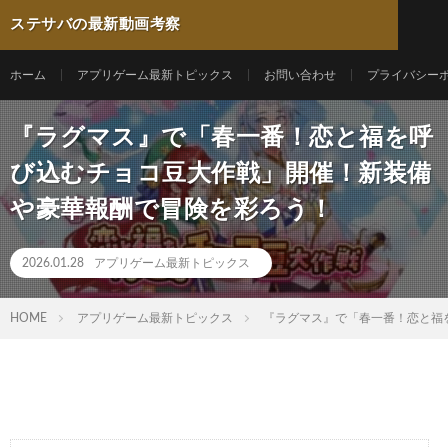
ステサバの最新動画考察
ホーム
アプリゲーム最新トピックス
お問い合わせ
プライバシー
『ラグマス』で「春一番！恋と福を呼
び込むチョコ豆大作戦」開催！新装備
や豪華報酬で冒険を彩ろう！
2026.01.28
アプリゲーム最新トピックス
HOME
アプリゲーム最新トピックス
『ラグマス』で「春一番！恋と福