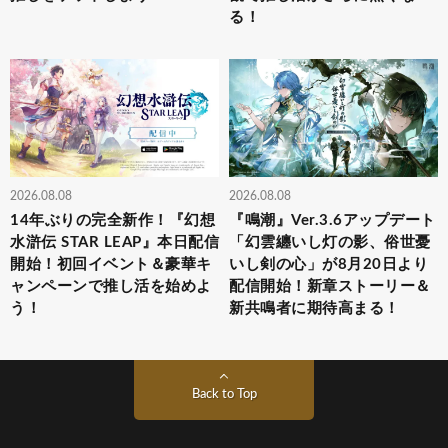
る！
2026.08.08
2026.08.08
14年ぶりの完全新作！『幻想
『鳴潮』Ver.3.6アップデート
水滸伝 STAR LEAP』本日配信
「幻雲纏いし灯の影、俗世憂
開始！初回イベント＆豪華キ
いし剣の心」が8月20日より
ャンペーンで推し活を始めよ
配信開始！新章ストーリー＆
う！
新共鳴者に期待高まる！
Back to Top