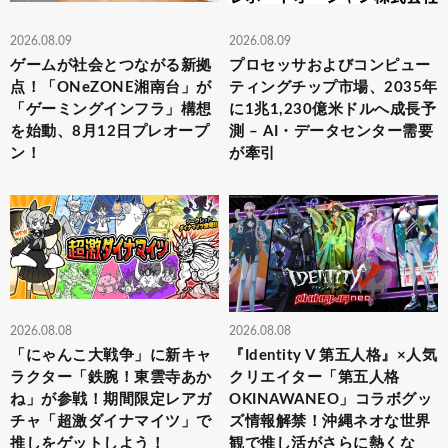
2026.08.09
2026.08.09
ゲームが社会とつながる新拠
プロセッサおよびコンピュー
点！「ONeZONE湘南台」が
ティングチップ市場、2035年
「ゲーミングインフラ」構想
に1兆1,230億米ドルへ成長予
を始動、8月12日プレオープ
測 – AI・データセンター需要
ン！
が牽引
2026.08.08
2026.08.08
「にゃんこ大戦争」に新キャ
『Identity V 第五人格』×人気
ラクター「鉄腕！東雲寺あか
クリエイター「第五人格
ね」が参戦！期間限定レアガ
OKINAWANEO」コラボグッ
チャ「超激ダイナマイツ」で
ズ情報解禁！沖縄ネオな世界
推しをゲットしよう！
観で推し活がさらに熱くな