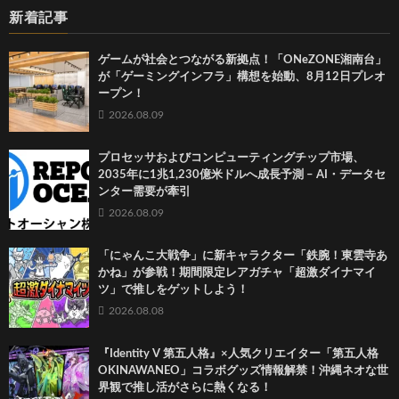
新着記事
ゲームが社会とつながる新拠点！「ONeZONE湘南台」
が「ゲーミングインフラ」構想を始動、8月12日プレオ
ープン！
2026.08.09
プロセッサおよびコンピューティングチップ市場、
2035年に1兆1,230億米ドルへ成長予測 – AI・データセ
ンター需要が牽引
2026.08.09
「にゃんこ大戦争」に新キャラクター「鉄腕！東雲寺あ
かね」が参戦！期間限定レアガチャ「超激ダイナマイ
ツ」で推しをゲットしよう！
2026.08.08
『Identity V 第五人格』×人気クリエイター「第五人格
OKINAWANEO」コラボグッズ情報解禁！沖縄ネオな世
界観で推し活がさらに熱くなる！