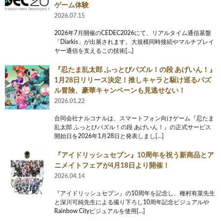
ゲーム体験
2026.07.15
2026年7月開催のCEDEC2026にて、リアルタイム通信基盤
「Diarkis」が出展されます。大規模同時接続やマルチプレイ
ヤー通信を支えるこの技術[…]
『忍たま乱太郎 ふっとびパズル！の段 あげいん！』
1月28日リリース決定！推しキャラと駆け巡るパズ
ル冒険、豪華キャンペーンも見逃せない！
2026.01.22
合同会社ナルコナルは、スマートフォン向けゲーム『忍たま
乱太郎 ふっとびパズル！の段 あげいん！』の正式サービス
開始日を2026年1月28日と発表しまし[…]
『アイドリッシュセブン』10周年を祝う新商品とア
ニメイトフェアが4月18日より開催！
2026.04.14
『アイドリッシュセブン』の10周年を記念し、種村有菜先生
と深川可純先生による撮り下ろし10周年記念ビジュアルや
Rainbow Cityビジュアルを使用[…]