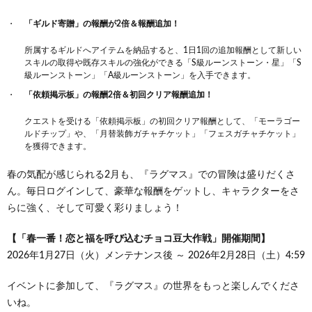
「ギルド寄贈」の報酬が2倍＆報酬追加！
所属するギルドへアイテムを納品すると、1日1回の追加報酬として新しい
スキルの取得や既存スキルの強化ができる「S級ルーンストーン・星」「S
級ルーンストーン」「A級ルーンストーン」を入手できます。
「依頼掲示板」の報酬2倍＆初回クリア報酬追加！
クエストを受ける「依頼掲示板」の初回クリア報酬として、「モーラゴー
ルドチップ」や、「月替装飾ガチャチケット」「フェスガチャチケット」
を獲得できます。
春の気配が感じられる2月も、『ラグマス』での冒険は盛りだくさ
ん。毎日ログインして、豪華な報酬をゲットし、キャラクターをさ
らに強く、そして可愛く彩りましょう！
【「春一番！恋と福を呼び込むチョコ豆大作戦」開催期間】
2026年1月27日（火）メンテナンス後 ～ 2026年2月28日（土）4:59
イベントに参加して、『ラグマス』の世界をもっと楽しんでくださ
いね。