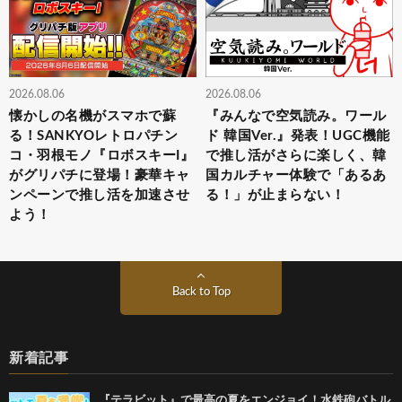
2026.08.06
2026.08.06
懐かしの名機がスマホで蘇
『みんなで空気読み。ワール
る！SANKYOレトロパチン
ド 韓国Ver.』発表！UGC機能
コ・羽根モノ『ロボスキーI』
で推し活がさらに楽しく、韓
がグリパチに登場！豪華キャ
国カルチャー体験で「あるあ
ンペーンで推し活を加速させ
る！」が止まらない！
よう！
Back to Top
新着記事
『テラビット』で最高の夏をエンジョイ！水鉄砲バトル