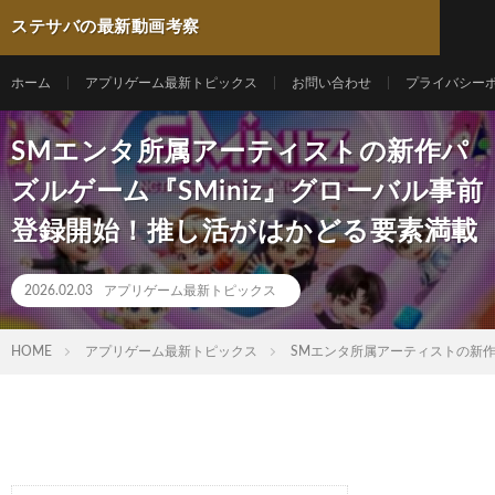
ステサバの最新動画考察
ホーム
アプリゲーム最新トピックス
お問い合わせ
プライバシー
SMエンタ所属アーティストの新作パ
ズルゲーム『SMiniz』グローバル事前
登録開始！推し活がはかどる要素満載
2026.02.03
アプリゲーム最新トピックス
HOME
アプリゲーム最新トピックス
SMエンタ所属アーティストの新作