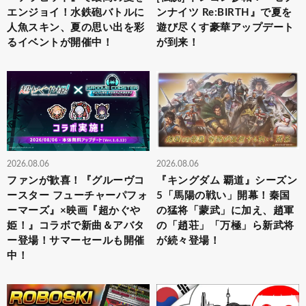
エンジョイ！水鉄砲バトルに
ンナイツ Re:BIRTH』で夏を
人魚スキン、夏の思い出を彩
遊び尽くす豪華アップデート
るイベントが開催中！
が到来！
2026.08.06
2026.08.06
ファンが歓喜！『グルーヴコ
『キングダム 覇道』シーズン
ースター フューチャーパフォ
5「馬陽の戦い」開幕！秦国
ーマーズ』×映画『超かぐや
の猛将「蒙武」に加え、趙軍
姫！』コラボで新曲＆アバタ
の「趙荘」「万極」ら新武将
ー登場！サマーセールも開催
が続々登場！
中！