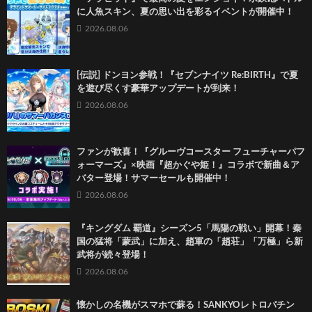
に人魚スキン、夏の思い出を彩るイベントが開催中！
2026.08.06
[伝説] ドンヨン参戦！『セブンナイツ Re:BIRTH』で夏
を遊び尽くす豪華アップデートが到来！
2026.08.06
ファンが歓喜！『グルーヴコースター フューチャーパフ
ォーマーズ』×映画『超かぐや姫！』コラボで新曲＆ア
バター登場！サマーセールも開催中！
2026.08.06
『キングダム 覇道』シーズン5「馬陽の戦い」開幕！秦
国の猛将「蒙武」に加え、趙軍の「趙荘」「万極」ら新
武将が続々登場！
2026.08.06
懐かしの名機がスマホで蘇る！SANKYOレトロパチン