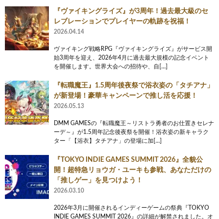
『ヴァイキングライズ』が3周年！過去最大級のセ
レブレーションでプレイヤーの軌跡を祝福！
2026.04.14
ヴァイキング戦略RPG『ヴァイキングライズ』がサービス開
始3周年を迎え、2026年4月に過去最大規模の記念イベント
を開催します。世界大会への招待や、自[…]
『転職魔王』1.5周年後夜祭で浴衣姿の「タチアナ」
が新登場！豪華キャンペーンで推し活を応援！
2026.05.13
DMM GAMESの『転職魔王～リストラ勇者のお仕置きセレナ
ーデ～』が1.5周年記念後夜祭を開催！浴衣姿の新キャラク
ター「【浴衣】タチアナ」の登場に加[…]
『TOKYO INDIE GAMES SUMMIT 2026』全貌公
開！超特急リョウガ・ユーキも参戦、あなただけの
「推しゲー」を見つけよう！
2026.03.10
2026年3月に開催されるインディーゲームの祭典『TOKYO
INDIE GAMES SUMMIT 2026』の詳細が解禁されました。オ