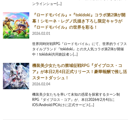
ンラインショー[…]
『ロードモバイル』×『tokidoki』コラボ第2弾が開
幕！シモーネ・レグノ氏描き下ろし限定キャラが
『ロードモバイル』の世界を彩る！
2026.02.01
世界同時対戦RPG『ロードモバイル』にて、世界的ライフス
タイルブランド『tokidoki』との大人気コラボ第2弾が開催
中！tokidoki共同創設者シ[…]
機装美少女たちの禁域征戦RPG『ダイブロス・コ
ア』が本日2月4日正式リリース！豪華報酬で推し活
スタートダッシュ！
2026.02.04
機装美少女たちを率いて未知の惑星を探索するターン制
RPG『ダイブロス・コア』が、本日2026年2月4日に
iOS/Android/PC向けに正式サービス[…]