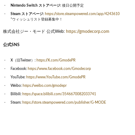
Nintendo Switch ストアページ
: 後日公開予定
Steam ストアページ
:
https://store.steampowered.com/app/4243610
*ウィッシュリスト登録募集中！
株式会社ジー・モード 公式Web:
https://gmodecorp.com
公式SNS
X（旧Twitter）:
https://X.com/GmodePR
Facebook:
https://www.facebook.com/Gmodecorp
YouTube:
https://www.YouTube.com/GmodePR
Weibo:
https://weibo.com/gmodepr
Bilibili:
https://space.bilibili.com/3546670082033741
Steam:
https://store.steampowered.com/publisher/G-MODE