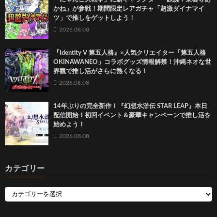
かね」が参戦！期間限定レアガチャ「超激ダイナマイ
ツ」で推しをゲットしよう！
2026.08.08
『Identity V 第五人格』×人気クリエイター「第五人格
OKINAWANEO」コラボグッズ情報解禁！沖縄ネオな世
界観で推し活がさらに熱くなる！
2026.08.08
14年ぶりの完全新作！『幻想水滸伝 STAR LEAP』本日
配信開始！初回イベント＆豪華キャンペーンで推し活を
始めよう！
2026.08.08
カテゴリー