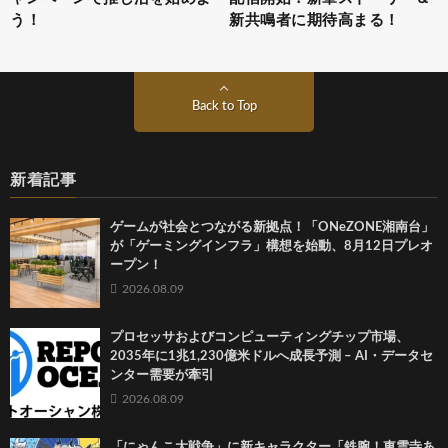
う！
新共鳴者に期待高まる！
Back to Top
新着記事
ゲームが社会とつながる新拠点！「ONeZONE湘南台」
が「ゲーミングインフラ」構想を始動、8月12日プレオ
ープン！
2026.08.09
プロセッサおよびコンピューティングチップ市場、
2035年に1兆1,230億米ドルへ成長予測 – AI・データセ
ンター需要が牽引
2026.08.09
「にゃんこ大戦争」に新キャラクター「鉄腕！東雲寺あ