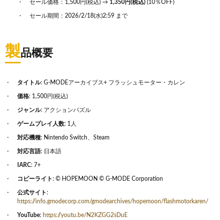
セール価格：1,500円(税込) →
1,350円(税込)
(10％OFF)
セール期間：2026/2/18(水)2:59 まで
製
品概要
タイトル
: G-MODEアーカイブス+ フラッシュモーター・カレン
価格
: 1,500円(税込)
ジャンル
: アクションパズル
ゲームプレイ人数
: 1人
対応機種
: Nintendo Switch、Steam
対応言語
: 日本語
IARC
: 7+
コピーライト
: © HOPEMOON © G-MODE Corporation
公式サイト
:
https://info.gmodecorp.com/gmodearchives/hopemoon/flashmotorkaren/
YouTube
:
https://youtu.be/N2KZGG2sDuE