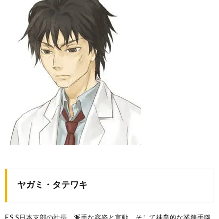
ヤガミ・タテワキ
F.S.S日本支部の社長。派手な容姿と言動、そして神業的な業務手腕