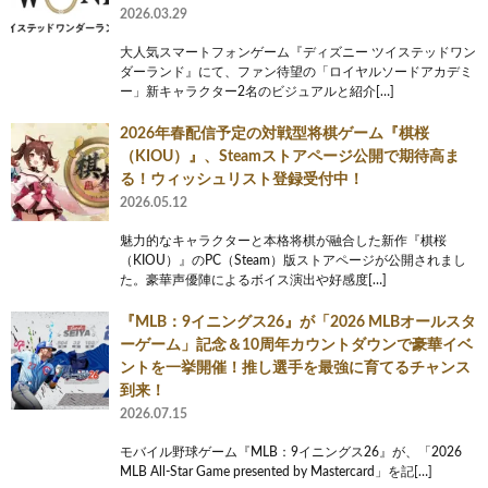
2026.03.29
大人気スマートフォンゲーム『ディズニー ツイステッドワン
ダーランド』にて、ファン待望の「ロイヤルソードアカデミ
ー」新キャラクター2名のビジュアルと紹介[…]
2026年春配信予定の対戦型将棋ゲーム『棋桜
（KIOU）』、Steamストアページ公開で期待高ま
る！ウィッシュリスト登録受付中！
2026.05.12
魅力的なキャラクターと本格将棋が融合した新作『棋桜
（KIOU）』のPC（Steam）版ストアページが公開されまし
た。豪華声優陣によるボイス演出や好感度[…]
『MLB：9イニングス26』が「2026 MLBオールスタ
ーゲーム」記念＆10周年カウントダウンで豪華イベ
ントを一挙開催！推し選手を最強に育てるチャンス
到来！
2026.07.15
モバイル野球ゲーム『MLB：9イニングス26』が、「2026
MLB All-Star Game presented by Mastercard」を記[…]