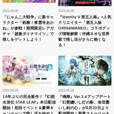
2026.08.08
2026.08.08
「にゃんこ大戦争」に新キャ
『Identity V 第五人格』×人気
ラクター「鉄腕！東雲寺あか
クリエイター「第五人格
ね」が参戦！期間限定レアガ
OKINAWANEO」コラボグッ
チャ「超激ダイナマイツ」で
ズ情報解禁！沖縄ネオな世界
推しをゲットしよう！
観で推し活がさらに熱くな
る！
2026.08.08
2026.08.08
14年ぶりの完全新作！『幻想
『鳴潮』Ver.3.6アップデート
水滸伝 STAR LEAP』本日配信
「幻雲纏いし灯の影、俗世憂
開始！初回イベント＆豪華キ
いし剣の心」が8月20日より
ャンペーンで推し活を始めよ
配信開始！新章ストーリー＆