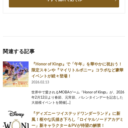
関連する記事
『Honor of Kings』で「午年」を華やかに祝おう！
限定スキンや『マイリトルポニー』コラボなど豪華
イベントが続々登場！
2026.02.13
世界中で愛されるMOBAゲーム『Honor of Kings』が、2026
年2月12日より春節、元宵節、バレンタインデーを記念した
大規模イベントを開催[…]
『ディズニー ツイステッドワンダーランド』に新
風！枢やな氏描き下ろし「ロイヤルソードアカデミ
ー」新キャラクター＆PVが待望の解禁！