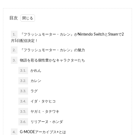
目次
1.
『フラッシュモーター・カレン』がNintendo SwitchとSteamで2
月5日配信決定！
2.
『フラッシュモーター・カレン』の魅力
3.
物語を彩る個性豊かなキャラクターたち
3.1.
かれん
3.2.
カレン
3.3.
ラグ
3.4.
イダ・タケヒコ
3.5.
ヤガミ・タテワキ
3.6.
リリアーヌ・ホンダ
4.
G-MODEアーカイブス+とは