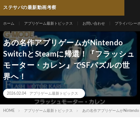
ステサバの最新動画考察
ホーム
アプリゲーム最新トピックス
お問い合わせ
プライバシー
あの名作アプリゲームがNintendo
SwitchとSteamに帰還！『フラッシュ
モーター・カレン』でSFパズルの世
界へ！
2026.02.04
アプリゲーム最新トピックス
HOME
アプリゲーム最新トピックス
あの名作アプリゲームがNintend