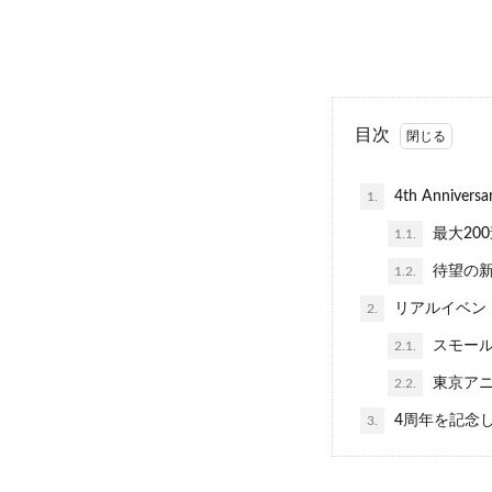
目次
4th Anni
1.
最大20
1.1.
待望の新
1.2.
リアルイベン
2.
スモール
2.1.
東京アニ
2.2.
4周年を記念
3.