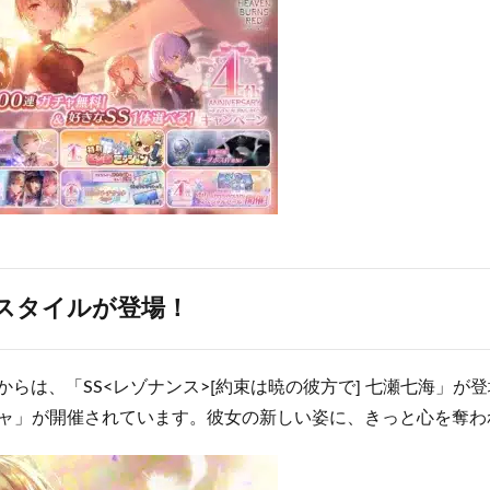
Sスタイルが登場！
2:00からは、「SS<レゾナンス>[約束は暁の彼方で] 七瀬七海」
rsaryガチャ」が開催されています。彼女の新しい姿に、きっと心を