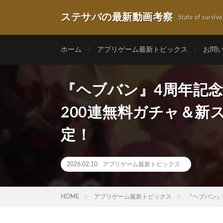
ステサバの最新動画考察
State of surviva
ホーム
アプリゲーム最新トピックス
お問
『ヘブバン』4周年記
200連無料ガチャ＆新
定！
2026.02.10
アプリゲーム最新トピックス
HOME
アプリゲーム最新トピックス
『ヘブバン』