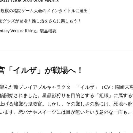
LD TOUR 2025-2026 FINALS
規模の格闘ゲーム大会のメインタイトルに選出！
念グッズが登場！推し活をさらに楽しもう！
ntasy Versus: Rising』製品概要
官「イルザ」が戦場へ！
望んだ新プレイアブルキャラクター「イルザ」（CV：園崎未
信開始されました。星晶獣狩りを目的とする「組織」に属する
上げる峻厳な鬼教官。しかし、その厳しさの裏には、死地へ赴
います。恋バナやスイーツには目が無いという意外な一面も、