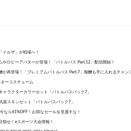
「イルザ」が戦場へ！
やロビーアバターが登場！「バトルパス Part.12」配信開始！
が再登場！「プレミアムバトルパス Part.7」報酬も手に入れるチャン
ターコスチューム
R キャラクターカラーセット「バトルパスパック7」
R 武器スキンセット「バトルパスパック7」
が今なら61%OFF！お得なセールを見逃すな！
目指せ！eスポーツ大会情報！