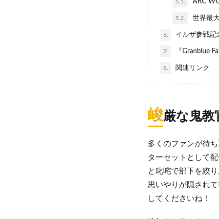
ARC WOR
5.1.
世界最大
5.2.
イルザ参戦記
6.
『Granblue Fa
7.
関連リンク
8.
峻
厳な鬼教
多くのファンが待ち
ターセットとして配
と叱咤で部下を絞り
思いやりが隠されて
してくださいね！