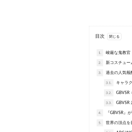
目次
峻厳な鬼教官
1.
新コスチューム
2.
過去の人気報酬
3.
キャラク
3.1.
GBVS
3.2.
GBVS
3.3.
『GBVSR』
4.
世界の頂点を
5.