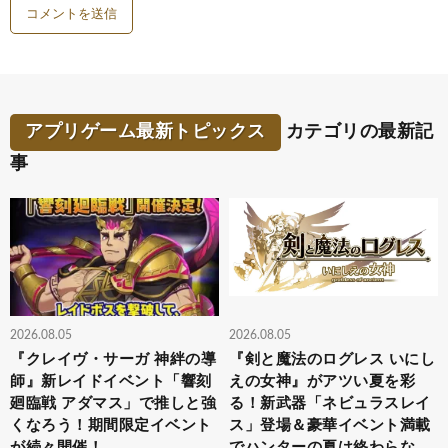
アプリゲーム最新トピックス
カテゴリの最新記
事
2026.08.05
2026.08.05
『クレイヴ・サーガ 神絆の導
『剣と魔法のログレス いにし
師』新レイドイベント「響刻
えの女神』がアツい夏を彩
廻臨戦 アダマス」で推しと強
る！新武器「ネビュラスレイ
くなろう！期間限定イベント
ス」登場＆豪華イベント満載
が続々開催！
でハンターの夏は終わらな