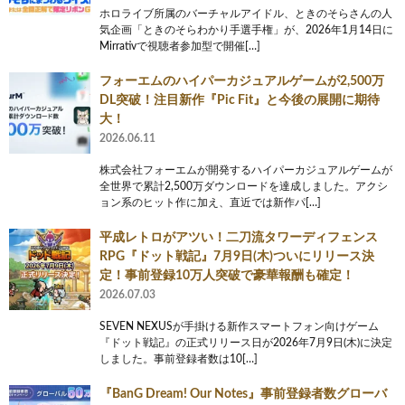
ホロライブ所属のバーチャルアイドル、ときのそらさんの人
気企画「ときのそらわかり手選手権」が、2026年1月14日に
Mirrativで視聴者参加型で開催[…]
フォーエムのハイパーカジュアルゲームが2,500万
DL突破！注目新作『Pic Fit』と今後の展開に期待
大！
2026.06.11
株式会社フォーエムが開発するハイパーカジュアルゲームが
全世界で累計2,500万ダウンロードを達成しました。アクシ
ョン系のヒット作に加え、直近では新作パ[…]
平成レトロがアツい！二刀流タワーディフェンス
RPG『ドット戦記』7月9日(木)ついにリリース決
定！事前登録10万人突破で豪華報酬も確定！
2026.07.03
SEVEN NEXUSが手掛ける新作スマートフォン向けゲーム
『ドット戦記』の正式リリース日が2026年7月9日(木)に決定
しました。事前登録者数は10[…]
『BanG Dream! Our Notes』事前登録者数グローバ