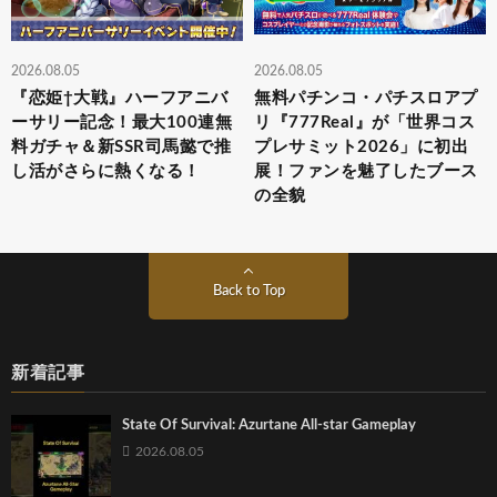
2026.08.05
2026.08.05
『恋姫†大戦』ハーフアニバ
無料パチンコ・パチスロアプ
ーサリー記念！最大100連無
リ『777Real』が「世界コス
料ガチャ＆新SSR司馬懿で推
プレサミット2026」に初出
し活がさらに熱くなる！
展！ファンを魅了したブース
の全貌
Back to Top
新着記事
State Of Survival: Azurtane All-star Gameplay
2026.08.05