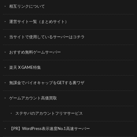
相互リンクについて
運営サイト一覧（まとめサイト）
当サイトで使用しているサーバーはコチラ
おすすめ無料ゲームサーバー
楽天 X GAME特集
無課金でバイオキャップをGETする裏ワザ
ゲームアカウント高価買取
ステサバのアカウントフリマサービス
【PR】WordPress表示速度No.1高速サーバー