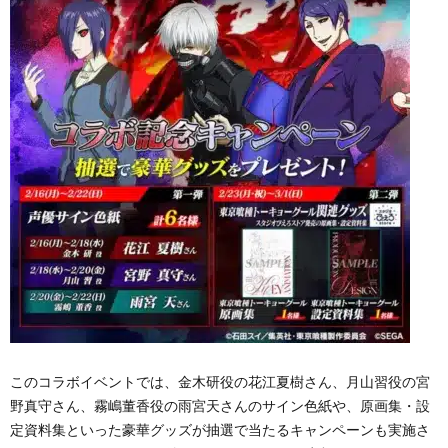
このコラボイベントでは、金木研役の花江夏樹さん、月山習役の宮
野真守さん、霧嶋董香役の雨宮天さんのサイン色紙や、原画集・設
定資料集といった豪華グッズが抽選で当たるキャンペーンも実施さ