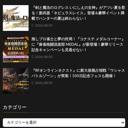
『剣と魔法のログレス いにしえの女神』がアツい夏を彩
る！新武器「ネビュラスレイス」登場＆豪華イベント満
載でハンターの夏は終わらない！
2026.08.05
推しプロ雀士と夢の対局！『コナステ メダルコーナー』
に『麻雀格闘倶楽部 MEDAL』が新登場！豪華リリース
記念キャンペーンも見逃せない！
2026.08.05
『RFオンラインネクスト』に新大規模占領戦「ウシャス
バトルゾーン」が実装！500日記念フェスも開催！
2026.08.05
カテゴリー