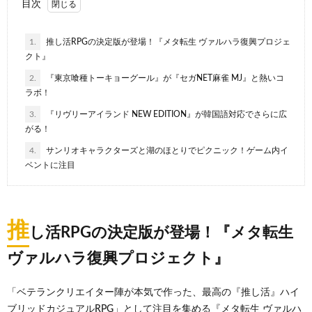
目次
1.
推し活RPGの決定版が登場！『メタ転生 ヴァルハラ復興プロジェ
クト』
2.
『東京喰種トーキョーグール』が『セガNET麻雀 MJ』と熱いコ
ラボ！
3.
『リヴリーアイランド NEW EDITION』が韓国語対応でさらに広
がる！
4.
サンリオキャラクターズと湖のほとりでピクニック！ゲーム内イ
ベントに注目
推
し活RPGの決定版が登場！『メタ転生
ヴァルハラ復興プロジェクト』
「ベテランクリエイター陣が本気で作った、最高の『推し活』ハイ
ブリッドカジュアルRPG」として注目を集める『メタ転生 ヴァルハ