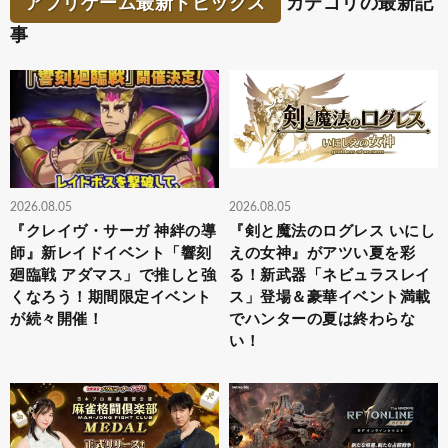
アプリゲーム最新トピックス
カテゴリの最新記
事
2026.08.05
2026.08.05
『クレイヴ・サーガ 神絆の導
『剣と魔法のログレス いにし
師』新レイドイベント「響刻
えの女神』がアツい夏を彩
廻臨戦 アダマス」で推しと強
る！新武器「ネビュラスレイ
くなろう！期間限定イベント
ス」登場＆豪華イベント満載
が続々開催！
でハンターの夏は終わらな
い！