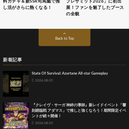
料ガチャ＆新SSR司馬懿で推
プレサミット2026」に初出
し活がさらに熱くなる！
展！ファンを魅了したブース
の全貌
Back to Top
新着記事
State Of Survival: Azurtane All-star Gameplay
2026.08.05
『クレイヴ・サーガ 神絆の導師』新レイドイベント「響
刻廻臨戦 アダマス」で推しと強くなろう！期間限定イベ
ントが続々開催！
2026.08.05