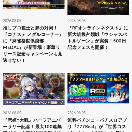
2026.08.05
2026.08.05
推しプロ雀士と夢の対局！
『RFオンラインネクスト』に
『コナステ メダルコーナー』
新大規模占領戦「ウシャスバ
に『麻雀格闘倶楽部
トルゾーン」が実装！500日
MEDAL』が新登場！豪華リ
記念フェスも開催！
リース記念キャンペーンも見
逃せない！
2026.08.05
2026.08.05
『恋姫†大戦』ハーフアニバ
無料パチンコ・パチスロアプ
ーサリー記念！最大100連無
リ『777Real』が「世界コス