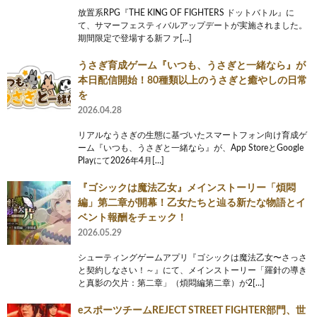
放置系RPG『THE KING OF FIGHTERS ドットバトル』に
て、サマーフェスティバルアップデートが実施されました。
期間限定で登場する新ファ[…]
うさぎ育成ゲーム『いつも、うさぎと一緒なら』が
本日配信開始！80種類以上のうさぎと癒やしの日常
を
2026.04.28
リアルなうさぎの生態に基づいたスマートフォン向け育成ゲ
ーム『いつも、うさぎと一緒なら』が、App StoreとGoogle
Playにて2026年4月[…]
『ゴシックは魔法乙女』メインストーリー「煩悶
編」第二章が開幕！乙女たちと辿る新たな物語とイ
ベント報酬をチェック！
2026.05.29
シューティングゲームアプリ『ゴシックは魔法乙女〜さっさ
と契約しなさい！～』にて、メインストーリー「羅針の導き
と真影の欠片：第二章」（煩悶編第二章）が2[…]
eスポーツチームREJECT STREET FIGHTER部門、世