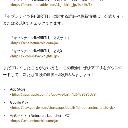
<
https://forum.netmarble.com/sk_rebirth_jp/list/15/1>
『セブンナイツRe:BIRTH』に関する詳細や最新情報は、公式サイト
または公式Xでチェックできます。
『セブンナイツRe:BIRTH』 公式サイト
<
https://sena.netmarble.com/ja>
『セブンナイツRe:BIRTH』 公式X
<
https://x.com/sevenknights_jp>
まだプレイしたことがない方も、この機会にぜひアプリをダウンロ
ードして、新たな冒険の世界へ飛び込みましょう！
App Store
<
https://apps.apple.com/jp/app/-re-birth/id6479595079>
Google Play
<
https://play.google.com/store/apps/details?id=com.netmarble.tskgb>
公式サイト（Netmarble Launcher：PC）
<
https://sena.netmarble.com/ja>