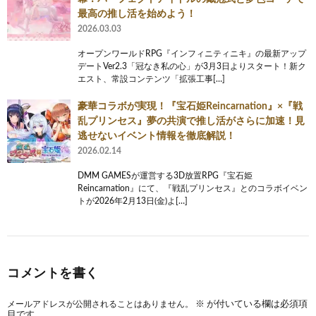
最高の推し活を始めよう！
2026.03.03
オープンワールドRPG『インフィニティニキ』の最新アップ
デートVer2.3「冠なき私の心」が3月3日よりスタート！新ク
エスト、常設コンテンツ「拡張工事[…]
豪華コラボが実現！『宝石姫Reincarnation』×『戦
乱プリンセス』夢の共演で推し活がさらに加速！見
逃せないイベント情報を徹底解説！
2026.02.14
DMM GAMESが運営する3D放置RPG『宝石姫
Reincarnation』にて、『戦乱プリンセス』とのコラボイベン
トが2026年2月13日(金)よ[…]
コメントを書く
メールアドレスが公開されることはありません。
※
が付いている欄は必須項
目です