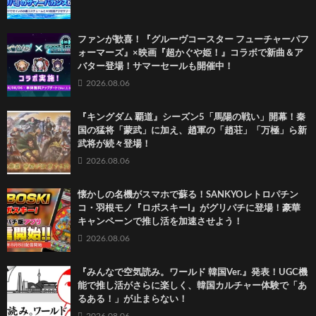
ファンが歓喜！『グルーヴコースター フューチャーパフ
ォーマーズ』×映画『超かぐや姫！』コラボで新曲＆ア
バター登場！サマーセールも開催中！
2026.08.06
『キングダム 覇道』シーズン5「馬陽の戦い」開幕！秦
国の猛将「蒙武」に加え、趙軍の「趙荘」「万極」ら新
武将が続々登場！
2026.08.06
懐かしの名機がスマホで蘇る！SANKYOレトロパチン
コ・羽根モノ『ロボスキーI』がグリパチに登場！豪華
キャンペーンで推し活を加速させよう！
2026.08.06
『みんなで空気読み。ワールド 韓国Ver.』発表！UGC機
能で推し活がさらに楽しく、韓国カルチャー体験で「あ
るある！」が止まらない！
2026.08.06