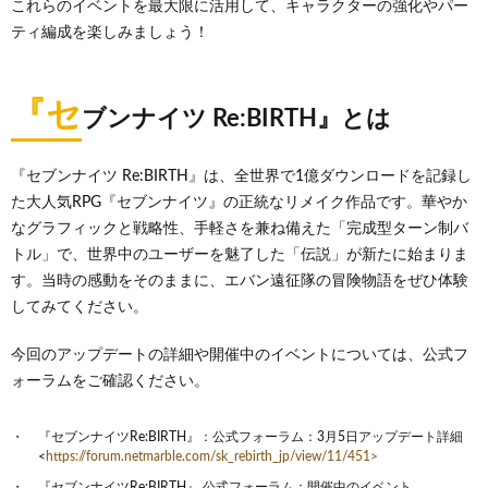
これらのイベントを最大限に活用して、キャラクターの強化やパー
ティ編成を楽しみましょう！
『セ
ブンナイツ Re:BIRTH』とは
『セブンナイツ Re:BIRTH』は、全世界で1億ダウンロードを記録し
た大人気RPG『セブンナイツ』の正統なリメイク作品です。華やか
なグラフィックと戦略性、手軽さを兼ね備えた「完成型ターン制バ
トル」で、世界中のユーザーを魅了した「伝説」が新たに始まりま
す。当時の感動をそのままに、エバン遠征隊の冒険物語をぜひ体験
してみてください。
今回のアップデートの詳細や開催中のイベントについては、公式フ
ォーラムをご確認ください。
『セブンナイツRe:BIRTH』：公式フォーラム：3月5日アップデート詳細
<
https://forum.netmarble.com/sk_rebirth_jp/view/11/451>
『セブンナイツRe:BIRTH』 公式フォーラム：開催中のイベント