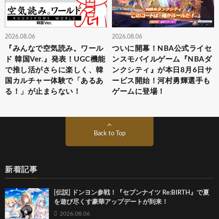
2026.08.06
2026.08.06
『みんなで空気読み。ワール
ついに開幕！NBA公式ライセ
ド 韓国Ver.』発表！UGC機能
ンスモバイルゲーム『NBAダ
で推し活がさらに楽しく、韓
ンクシティ』が本日8月6日サ
国カルチャー体験で「あるあ
ービス開始！河村勇輝選手も
る！」が止まらない！
ゲームに登場！
Back to Top
新着記事
[伝説] ドンヨン参戦！『セブンナイツ Re:BIRTH』で夏
を遊び尽くす豪華アップデートが到来！
2026.08.06