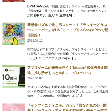
DMM GAMESの『戦国†恋姫オンライン ～奥宴新史～』で、
『戦極姫3 ～天下を切り裂く光と影～』とのコラボイベント
が開催中です。最大110連無料ガ[…]
新感覚パズルで推し活スタート！『ラッキーどうぶ
つスイーパー』がLINEミニアプリ＆Google Playで配
信開始！
2026.03.12
株式会社ヤマネコワークスから、マインスイーパーとどうぶ
つ探索パズルを融合させた新作『ラッキーどうぶつスイーパ
ー』がLINEミニアプリとGoogle P[…]
アプリゲームの未来を拓く！Tokenzが10億円資金調
達、推し活がもっと自由に、グローバルに
2026.06.02
グローバル決済を支援する株式会社Tokenzが、シリーズAラ
ウンドで総額10億円の資金調達を完了しました。この資金調
達は、『スマホ新法』全面施行による[…]
『インフィニティニキ』Ver2.3「冠なき私の心」開
幕！パーフェクトアイドルの戴冠式と夢色コーデで