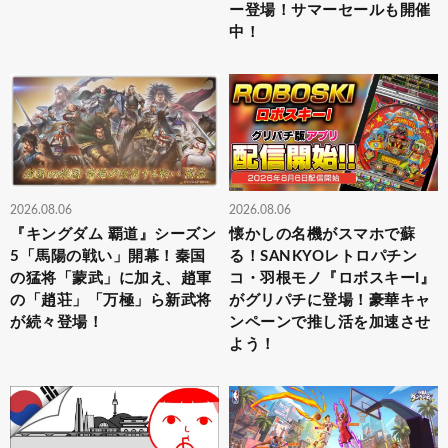
ー登場！サマーセールも開催
中！
2026.08.06
2026.08.06
『キングダム 覇道』シーズン
懐かしの名機がスマホで蘇
5「馬陽の戦い」開幕！秦国
る！SANKYOレトロパチン
の猛将「蒙武」に加え、趙軍
コ・羽根モノ『ロボスキーI』
の「趙荘」「万極」ら新武将
がグリパチに登場！豪華キャ
が続々登場！
ンペーンで推し活を加速させ
よう！