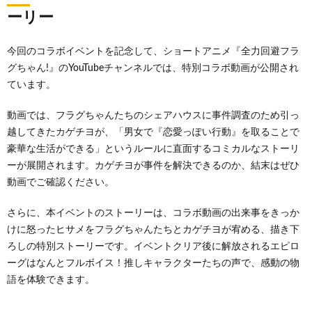
ーリー
今回のコラボイベントを記念して、ショートアニメ『全力回避フラ
グちゃん!』のYouTubeチャンネルでは、特別コラボ動画が公開され
ています。
動画では、フラグちゃんたちのシェアハウスに事件調査のため引っ
越してきたカゲチヨが、「男女で『恋愛っぽい行動』を取ることで
豪華な生活ができる」というルールに直面するコミカルなストーリ
ーが展開されます。カゲチヨが事件を解決できるのか、結末はぜひ
動画でご確認ください。
さらに、本イベントのストーリーは、コラボ動画の出来事をきっか
けに怒ったヒサメをフラグちゃんたちとカゲチヨが宥める、描き下
ろしの特別ストーリーです。イベントクリア後に解放されるエピロ
ーグはなんとフルボイス！推しキャラクターたちの声で、感動の物
語を体験できます。