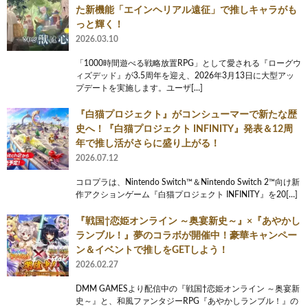
た新機能「エインヘリアル遠征」で推しキャラがも
っと輝く！
2026.03.10
「1000時間遊べる戦略放置RPG」として愛される『ローグウ
ィズデッド』が3.5周年を迎え、2026年3月13日に大型アッ
プデートを実施します。ユーザ[…]
『白猫プロジェクト』がコンシューマーで新たな歴
史へ！『白猫プロジェクト INFINITY』発表＆12周
年で推し活がさらに盛り上がる！
2026.07.12
コロプラは、Nintendo Switch™＆Nintendo Switch 2™向け新
作アクションゲーム『白猫プロジェクト INFINITY』を20[…]
『戦国†恋姫オンライン ～奥宴新史～』×『あやかし
ランブル！』夢のコラボが開催中！豪華キャンペー
ン＆イベントで推しをGETしよう！
2026.02.27
DMM GAMESより配信中の『戦国†恋姫オンライン ～奥宴新
史～』と、和風ファンタジーRPG『あやかしランブル！』の