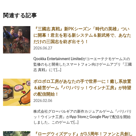
関連する記事
『三國志 真戦』新PKシーズン「時代の英雄」つい
に開幕！君主を彩る新システム＆新武将で、あなた
だけの三国志を紡ぎ出そう！
2026.06.27
Qookka Entertainment Limitedがコーエーテクモゲームスの
監修のもと開発したスマートフォン向けゲームアプリ『三國
志 真戦』にて[…]
ボロボロ工房があなたの手で世界一に！癒し系放置
＆経営ゲーム『パリパリッ！ウインナ工房』が待望
の配信開始！
2026.02.06
株式会社グローバルギアの新作カジュアルゲーム『パリパリ
ッ！ウインナ工房』がApp StoreとGoogle Playで配信を開始
しました。このゲームで[…]
『ローグウィズデッド』が3.5周年！ファンと共創し