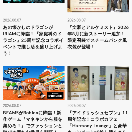
2026.08.07
2026.08.07
あの懐かしのドラゴンが
『文豪とアルケミスト』2026
IRIAMに降臨！『家庭科のド
年8月に新ストーリー追加！
ラゴン』25周年記念コラボイ
限定召装でスチームパンク風
ベントで推し活を盛り上げよ
衣装が登場！
う！
2026.08.07
2026.08.07
BEAMSがRobloxに降臨！新
『アイドリッシュセブン』11
作ゲーム『マネキンから服を
周年記念！コラボカフェ
集めろ！』でファッションと
「Harmony Lounge」と豪華