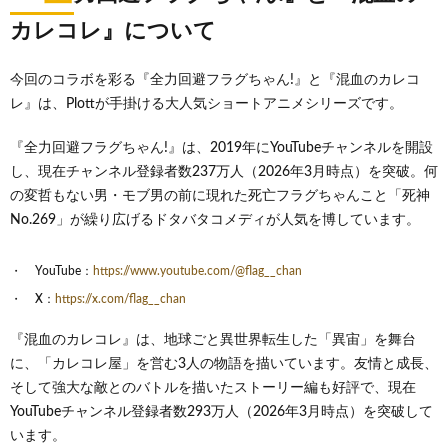
カレコレ』について
今回のコラボを彩る『全力回避フラグちゃん!』と『混血のカレコ
レ』は、Plottが手掛ける大人気ショートアニメシリーズです。
『全力回避フラグちゃん!』は、2019年にYouTubeチャンネルを開設
し、現在チャンネル登録者数237万人（2026年3月時点）を突破。何
の変哲もない男・モブ男の前に現れた死亡フラグちゃんこと「死神
No.269」が繰り広げるドタバタコメディが人気を博しています。
YouTube：
https://www.youtube.com/@flag__chan
X：
https://x.com/flag__chan
『混血のカレコレ』は、地球ごと異世界転生した「異宙」を舞台
に、「カレコレ屋」を営む3人の物語を描いています。友情と成長、
そして強大な敵とのバトルを描いたストーリー編も好評で、現在
YouTubeチャンネル登録者数293万人（2026年3月時点）を突破して
います。