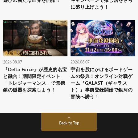
遊びの新たな世界を開拓！
キャンペーンで推し活をさら
に盛り上げよう！
2026.08.07
2026.08.07
『Delta Force』が歴史的名宝
宇宙を股にかけるボードゲー
と融合！期間限定イベント
ムの祭典！オンライン対戦ゲ
「トレジャーマンス」で景徳
ーム『GALAST（ギャラス
鎮の磁器を探索しよう！
ト）』事前登録開始で銀河の
冒険へ誘う！
Back to Top