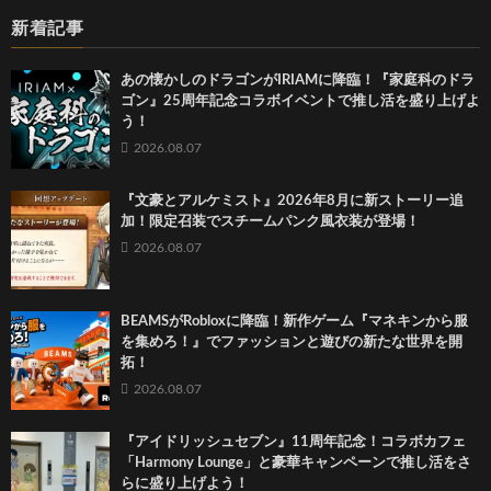
新着記事
あの懐かしのドラゴンがIRIAMに降臨！『家庭科のドラ
ゴン』25周年記念コラボイベントで推し活を盛り上げよ
う！
2026.08.07
『文豪とアルケミスト』2026年8月に新ストーリー追
加！限定召装でスチームパンク風衣装が登場！
2026.08.07
BEAMSがRobloxに降臨！新作ゲーム『マネキンから服
を集めろ！』でファッションと遊びの新たな世界を開
拓！
2026.08.07
『アイドリッシュセブン』11周年記念！コラボカフェ
「Harmony Lounge」と豪華キャンペーンで推し活をさ
らに盛り上げよう！