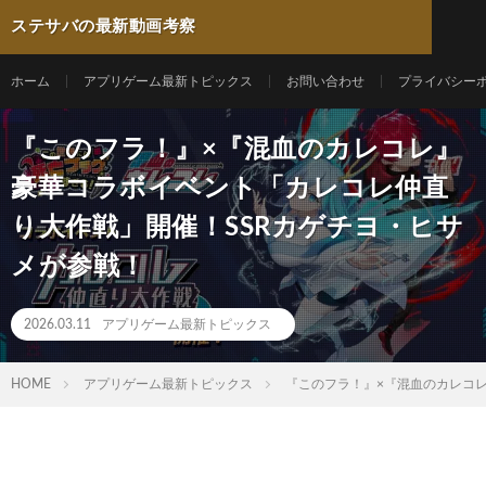
ステサバの最新動画考察
ホーム
アプリゲーム最新トピックス
お問い合わせ
プライバシー
『このフラ！』×『混血のカレコレ』
豪華コラボイベント「カレコレ仲直
り大作戦」開催！SSRカゲチヨ・ヒサ
メが参戦！
2026.03.11
アプリゲーム最新トピックス
HOME
アプリゲーム最新トピックス
『このフラ！』×『混血のカレコ