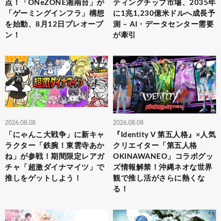
点！「ONeZONE湘南台」が
ティングチップ市場、2035年
「ゲーミングインフラ」構想
に1兆1,230億米ドルへ成長予
を始動、8月12日プレオープ
測 – AI・データセンター需要
ン！
が牽引
2026.08.08
2026.08.08
「にゃんこ大戦争」に新キャ
『Identity V 第五人格』×人気
ラクター「鉄腕！東雲寺あか
クリエイター「第五人格
ね」が参戦！期間限定レアガ
OKINAWANEO」コラボグッ
チャ「超激ダイナマイツ」で
ズ情報解禁！沖縄ネオな世界
推しをゲットしよう！
観で推し活がさらに熱くな
る！