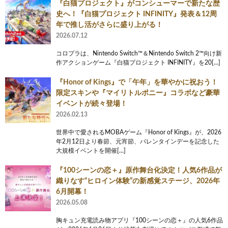
『白猫プロジェクト』がコンシューマーで新たな歴
史へ！『白猫プロジェクト INFINITY』発表＆12周
年で推し活がさらに盛り上がる！
2026.07.12
コロプラは、Nintendo Switch™＆Nintendo Switch 2™向け新
作アクションゲーム『白猫プロジェクト INFINITY』を20[…]
『Honor of Kings』で「午年」を華やかに祝おう！
限定スキンや『マイリトルポニー』コラボなど豪華
イベントが続々登場！
2026.02.13
世界中で愛されるMOBAゲーム『Honor of Kings』が、2026
年2月12日より春節、元宵節、バレンタインデーを記念した
大規模イベントを開催[…]
『100シーンの恋＋』原作舞台化決定！人気6作品が
織りなす“ヒロイン体験”の新感覚ステージ、2026年
6月開幕！
2026.05.08
胸キュン充電読み物アプリ『100シーンの恋＋』の人気6作品