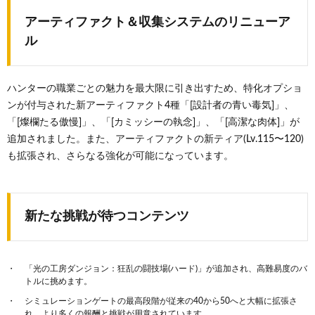
アーティファクト＆収集システムのリニューア
ル
ハンターの職業ごとの魅力を最大限に引き出すため、特化オプショ
ンが付与された新アーティファクト4種「[設計者の青い毒気]」、
「[燦欄たる傲慢]」、「[カミッシーの執念]」、「[高潔な肉体]」が
追加されました。また、アーティファクトの新ティア(Lv.115〜120)
も拡張され、さらなる強化が可能になっています。
新たな挑戦が待つコンテンツ
「光の工房ダンジョン：狂乱の闘技場(ハード)」が追加され、高難易度のバ
トルに挑めます。
シミュレーションゲートの最高段階が従来の40から50へと大幅に拡張さ
れ、より多くの報酬と挑戦が用意されています。