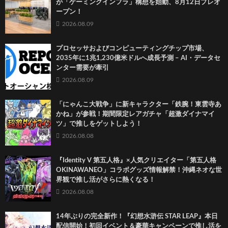
が「ゲーミングインフラ」構想を始動、8月12日プレオ
ープン！
2026.08.09
プロセッサおよびコンピューティングチップ市場、
2035年に1兆1,230億米ドルへ成長予測 – AI・データセ
ンター需要が牽引
2026.08.09
「にゃんこ大戦争」に新キャラクター「鉄腕！東雲寺あ
かね」が参戦！期間限定レアガチャ「超激ダイナマイ
ツ」で推しをゲットしよう！
2026.08.08
『Identity V 第五人格』×人気クリエイター「第五人格
OKINAWANEO」コラボグッズ情報解禁！沖縄ネオな世
界観で推し活がさらに熱くなる！
2026.08.08
14年ぶりの完全新作！『幻想水滸伝 STAR LEAP』本日
配信開始！初回イベント＆豪華キャンペーンで推し活を