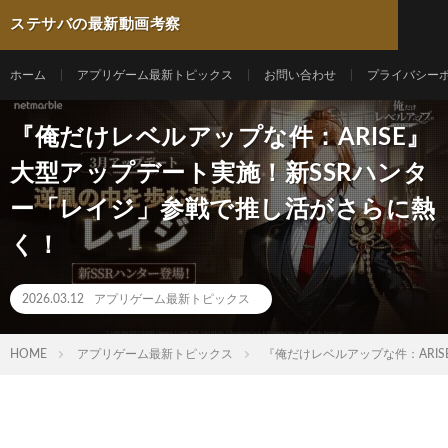
ステサバの最新動画考察
ホーム
アプリゲーム最新トピックス
お問い合わせ
プライバシー
『俺だけレベルアップな件：ARISE』
大型アップデート実施！新SSRハンタ
ー「レイジ」参戦で推し活がさらに熱
く！
2026.03.12
アプリゲーム最新トピックス
HOME
アプリゲーム最新トピックス
『俺だけレベルアップな件：ARI