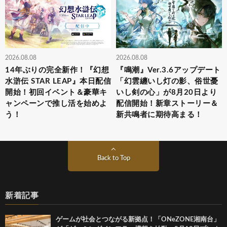
2026.08.08
2026.08.08
14年ぶりの完全新作！『幻想
『鳴潮』Ver.3.6アップデート
水滸伝 STAR LEAP』本日配信
「幻雲纏いし灯の影、俗世憂
開始！初回イベント＆豪華キ
いし剣の心」が8月20日より
ャンペーンで推し活を始めよ
配信開始！新章ストーリー＆
う！
新共鳴者に期待高まる！
Back to Top
新着記事
ゲームが社会とつながる新拠点！「ONeZONE湘南台」