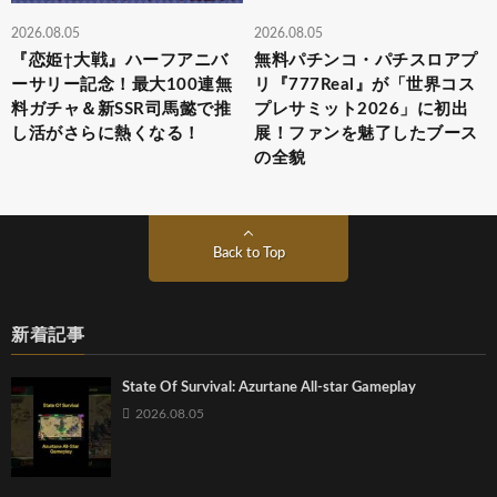
2026.08.05
2026.08.05
『恋姫†大戦』ハーフアニバ
無料パチンコ・パチスロアプ
ーサリー記念！最大100連無
リ『777Real』が「世界コス
料ガチャ＆新SSR司馬懿で推
プレサミット2026」に初出
し活がさらに熱くなる！
展！ファンを魅了したブース
の全貌
Back to Top
新着記事
State Of Survival: Azurtane All-star Gameplay
2026.08.05