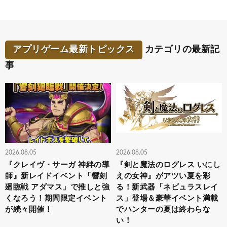
アプリゲーム最新トピックス
カテゴリの最新記
事
2026.08.05
2026.08.05
『クレイヴ・サーガ 神絆の導
『剣と魔法のログレス いにし
師』新レイドイベント「響刻
えの女神』がアツい夏を彩
廻臨戦 アダマス」で推しと強
る！新武器「ネビュラスレイ
くなろう！期間限定イベント
ス」登場＆豪華イベント満載
が続々開催！
でハンターの夏は終わらな
い！