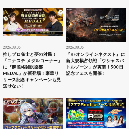
2026.08.05
2026.08.05
推しプロ雀士と夢の対局！
『RFオンラインネクスト』に
『コナステ メダルコーナー』
新大規模占領戦「ウシャスバ
に『麻雀格闘倶楽部
トルゾーン」が実装！500日
MEDAL』が新登場！豪華リ
記念フェスも開催！
リース記念キャンペーンも見
逃せない！