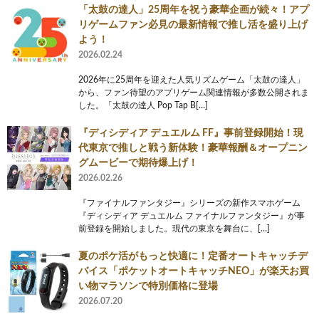
「太鼓の達人」25周年を祝う豪華企画が続々！アプ
リゲームファン必見の最新情報で推し活を盛り上げ
よう！
2026.02.24
2026年に25周年を迎えた人気リズムゲーム「太鼓の達人」
から、ファン待望のアプリゲーム関連情報が多数公開されま
した。「太鼓の達人 Pop Tap B[…]
『ディシディア デュエルム FF』事前登録開始！現
代東京で推しと戦う新体験！豪華報酬＆オープニン
グムービーで期待爆上げ！
2026.02.26
『ファイナルファンタジー』シリーズの新作スマホゲーム
『ディシディア デュエルム ファイナルファンタジー』が事
前登録を開始しました。現代の東京を舞台に、[…]
夏のポケ活がもっと快適に！定番オートキャッチデ
バイス「ポケットオートキャッチNEO」が楽天お買
い物マラソンで特別価格に登場
2026.07.20