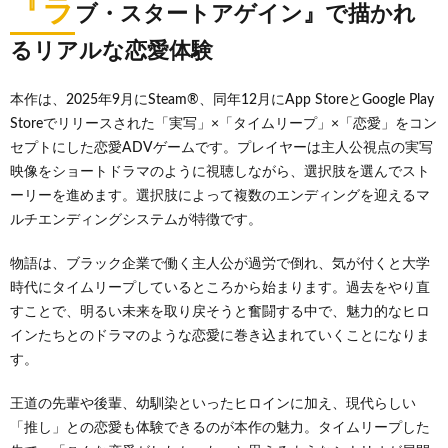
『ラ
ブ・スタートアゲイン』で描かれ
るリアルな恋愛体験
本作は、2025年9月にSteam®、同年12月にApp StoreとGoogle Play
Storeでリリースされた「実写」×「タイムリープ」×「恋愛」をコン
セプトにした恋愛ADVゲームです。プレイヤーは主人公視点の実写
映像をショートドラマのように視聴しながら、選択肢を選んでスト
ーリーを進めます。選択肢によって複数のエンディングを迎えるマ
ルチエンディングシステムが特徴です。
物語は、ブラック企業で働く主人公が過労で倒れ、気が付くと大学
時代にタイムリープしているところから始まります。過去をやり直
すことで、明るい未来を取り戻そうと奮闘する中で、魅力的なヒロ
インたちとのドラマのような恋愛に巻き込まれていくことになりま
す。
王道の先輩や後輩、幼馴染といったヒロインに加え、現代らしい
「推し」との恋愛も体験できるのが本作の魅力。タイムリープした