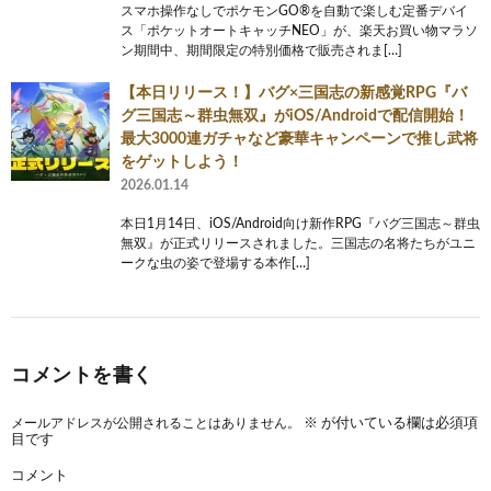
スマホ操作なしでポケモンGO®を自動で楽しむ定番デバイ
ス「ポケットオートキャッチNEO」が、楽天お買い物マラソ
ン期間中、期間限定の特別価格で販売されま[…]
【本日リリース！】バグ×三国志の新感覚RPG『バ
グ三国志～群虫無双』がiOS/Androidで配信開始！
最大3000連ガチャなど豪華キャンペーンで推し武将
をゲットしよう！
2026.01.14
本日1月14日、iOS/Android向け新作RPG『バグ三国志～群虫
無双』が正式リリースされました。三国志の名将たちがユニ
ークな虫の姿で登場する本作[…]
コメントを書く
メールアドレスが公開されることはありません。
※
が付いている欄は必須項
目です
コメント