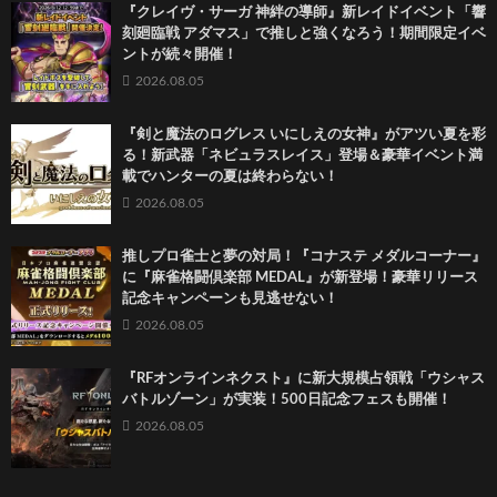
『クレイヴ・サーガ 神絆の導師』新レイドイベント「響
刻廻臨戦 アダマス」で推しと強くなろう！期間限定イベ
ントが続々開催！
2026.08.05
『剣と魔法のログレス いにしえの女神』がアツい夏を彩
る！新武器「ネビュラスレイス」登場＆豪華イベント満
載でハンターの夏は終わらない！
2026.08.05
推しプロ雀士と夢の対局！『コナステ メダルコーナー』
に『麻雀格闘倶楽部 MEDAL』が新登場！豪華リリース
記念キャンペーンも見逃せない！
2026.08.05
『RFオンラインネクスト』に新大規模占領戦「ウシャス
バトルゾーン」が実装！500日記念フェスも開催！
2026.08.05