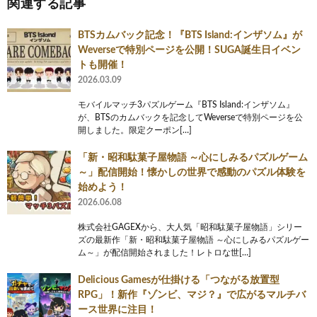
関連する記事
BTSカムバック記念！『BTS Island:インザソム』が
Weverseで特別ページを公開！SUGA誕生日イベン
トも開催！
2026.03.09
モバイルマッチ3パズルゲーム『BTS Island:インザソム』
が、BTSのカムバックを記念してWeverseで特別ページを公
開しました。限定クーポン[…]
「新・昭和駄菓子屋物語 ～心にしみるパズルゲーム
～」配信開始！懐かしの世界で感動のパズル体験を
始めよう！
2026.06.08
株式会社GAGEXから、大人気「昭和駄菓子屋物語」シリー
ズの最新作「新・昭和駄菓子屋物語 ～心にしみるパズルゲー
ム～」が配信開始されました！レトロな世[…]
Delicious Gamesが仕掛ける「つながる放置型
RPG」！新作『ゾンビ、マジ？』で広がるマルチバ
ース世界に注目！