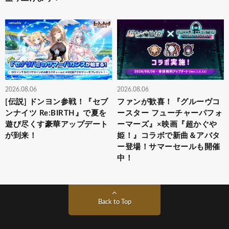
2026.08.06
2026.08.06
[伝説] ドンヨン参戦！『セブ
ファンが歓喜！『グルーヴコ
ンナイツ Re:BIRTH』で夏を
ースター フューチャーパフォ
遊び尽くす豪華アップデート
ーマーズ』×映画『超かぐや
が到来！
姫！』コラボで新曲＆アバタ
ー登場！サマーセールも開催
中！
Back to Top