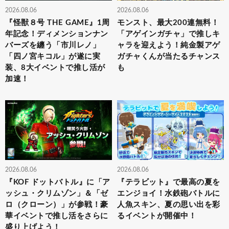
2026.08.06
2026.08.06
『怪獣８号 THE GAME』1周
モンスト、最大200連無料！
年記念！ディメンションナン
「アゲインガチャ」で推しキ
バーズを纏う「市川レノ」
ャラを迎えよう！純金製アゲ
「四ノ宮キコル」が遂に実
ガチャくんが当たるチャンス
装、8大イベントで推し活が
も
加速！
2026.08.06
2026.08.06
『KOF ドットバトル』に「ア
『テラビット』で最高の夏を
ッシュ・クリムゾン」＆「ゼ
エンジョイ！水鉄砲バトルに
ロ（クローン）」が参戦！豪
人魚スキン、夏の思い出を彩
華イベントで推し活をさらに
るイベントが開催中！
盛り上げよう！