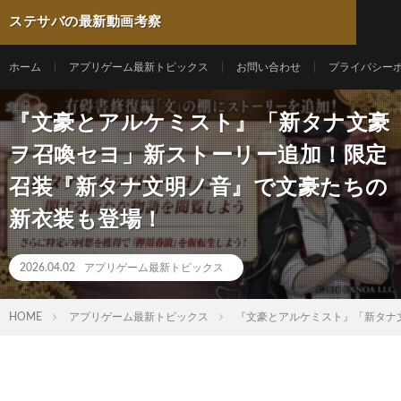
ステサバの最新動画考察
ホーム
アプリゲーム最新トピックス
お問い合わせ
プライバシー
『文豪とアルケミスト』「新タナ文豪
ヲ召喚セヨ」新ストーリー追加！限定
召装『新タナ文明ノ音』で文豪たちの
新衣装も登場！
2026.04.02
アプリゲーム最新トピックス
HOME
アプリゲーム最新トピックス
『文豪とアルケミスト』「新タナ