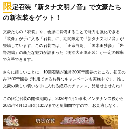
限
定召装『新タナ文明ノ音』で文豪たち
の新衣装をゲット！
文豪たちの「衣装」や、会派に装備することで能力を強化できる
「装像」が手に入る「召装」に、期間限定で『新タナ文明ノ音』が
登場しています。この召装では、「正宗白鳥」「国木田独歩」「岩
野泡鳴」の新たな魅力が詰まった〈明治大正風正装〉が一定の確率
で入手できます。
さらに嬉しいことに、10回召装が通常3000帝國券のところ、初回の
み1500帝國券で利用できるお得なキャンペーンも実施中です。推し
文豪の新しい装いを手に入れる絶好のチャンス、見逃せませんね！
この限定召装の開催期間は、2026年4月1日(水)メンテナンス後から
2026年4月10日(金)13:59までと短期間ですので、お見逃しなく。