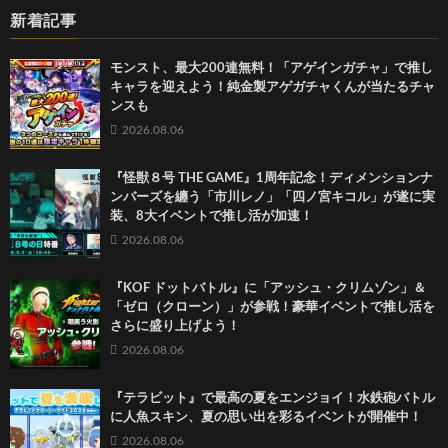
新着記事
モンスト、最大200連無料！「アゲインガチャ」で推し
キャラを迎えよう！純金製アゲガチャくんが当たるチャ
ンスも
2026.08.06
『怪獣８号 THE GAME』1周年記念！ディメンションナ
ンバーズを纏う「市川レノ」「四ノ宮キコル」が遂に実
装、8大イベントで推し活が加速！
2026.08.06
『KOF ドットバトル』に「アッシュ・クリムゾン」＆
「ゼロ（クローン）」が参戦！豪華イベントで推し活を
さらに盛り上げよう！
2026.08.06
『テラビット』で最高の夏をエンジョイ！水鉄砲バトル
に人魚スキン、夏の思い出を彩るイベントが開催中！
2026.08.06