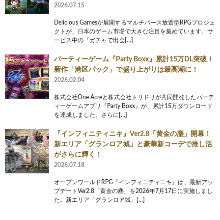
2026.07.15
Delicious Gamesが展開するマルチバース放置型RPGプロジェ
クトが、日本のゲーム市場で大きな注目を集めています。サ
ービス中の『ガチャで出会[…]
パーティーゲーム『Party Boxx』累計15万DL突破！
新作「港区パック」で盛り上がりは最高潮に！
2026.02.04
株式会社One Acreと株式会社トリドリが共同開発したパーテ
ィーゲームアプリ『Party Boxx』が、累計15万ダウンロード
を達成しました。さらに[…]
『インフィニティニキ』Ver2.8「黄金の塵」開幕！
新エリア「グランロア城」と豪華新コーデで推し活
がさらに輝く！
2026.07.18
オープンワールドRPG『インフィニティニキ』は、最新アッ
プデートVer2.8「黄金の塵」を2026年7月17日に実施しまし
た。新エリア「グランロア城」[…]