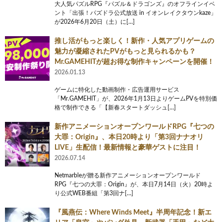
大人気パズルRPG『パズル＆ドラゴンズ』のオフラインイベ
ント「出張！パズドラ公式放送 in イオンレイクタウンkaze」
が2026年6月20日（土）に[…]
推し活がもっと楽しく！新作・人気アプリゲームの
魅力が凝縮されたPVがもっと見られるかも？
Mr.GAMEHITが超お得な制作キャンペーンを開催！
2026.01.13
ゲームに特化した動画制作・広告運用サービス
「Mr.GAMEHIT」が、2026年1月13日よりゲームPVを特別価
格で制作できる「【新春スタートダッシュ[…]
新作アニメーションオープンワールドRPG『七つの
大罪：Origin』、本日20時より「第3回ナナオリ
LIVE」生配信！最新情報と豪華ゲストに注目！
2026.07.14
Netmarbleが贈る新作アニメーションオープンワールド
RPG『七つの大罪：Origin』が、本日7月14日（火）20時よ
り公式WEB番組「第3回ナ[…]
『風燕伝：Where Winds Meet』半周年記念！新エ