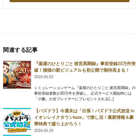
関連する記事
『薬屋のひとりごと 後宮異聞録』事前登録20万件突
破！猫猫の新ビジュアルも初公開で期待高まる！
2026.06.02
シミュレーションゲーム『薬屋のひとりごと 後宮異聞録』の
事前登録者数が20万件を突破し、正式サービス開始時には
「小蘭」が全プレイヤーにプレゼントされる[…]
【パズドラ】今週末は「出張！パズドラ公式放送 in
イオンレイクタウンkaze」で推し活！最新情報＆豪
華特典で盛り上がろう！
2026.06.18