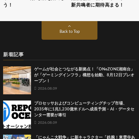
う！
新共鳴者に期待高まる！
Back to Top
新着記事
ゲームが社会とつながる新拠点！「ONeZONE湘南台」
が「ゲーミングインフラ」構想を始動、8月12日プレオ
ープン！
2026.08.09
プロセッサおよびコンピューティングチップ市場、
2035年に1兆1,230億米ドルへ成長予測 – AI・データセ
ンター需要が牽引
2026.08.09
「にゃんこ大戦争」に新キャラクター「鉄腕！東雲寺あ