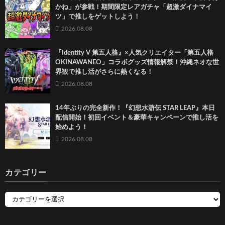
かね」が参戦！期間限定レアガチャ「超激ダイナマイ
ツ」で推しをゲットしよう！
2026.08.08
『Identity V 第五人格』×人気クリエイター「第五人格
OKINAWANEO」コラボグッズ情報解禁！沖縄ネオな世
界観で推し活がさらに熱くなる！
2026.08.08
14年ぶりの完全新作！『幻想水滸伝 STAR LEAP』本日
配信開始！初回イベント＆豪華キャンペーンで推し活を
始めよう！
2026.08.08
カテゴリー