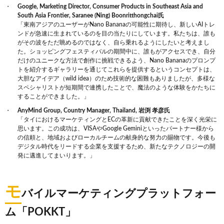
Google, Marketing Director, Consumer Products in Southeast Asia and
South Asia Frontier, Saranee (Ning) Boonritthongchai氏
「東南アジアのユーザーがNano Bananaの可能性に期待し、新しいAIトレ
ンドが急速に生まれているのを目の当たりにしています。私たちは、誰も
がその波をただ眺めるのではなく、自ら乗れるようにしたいと考えまし
た。ショッピングフェスティバルの期間中に、誰もがアクセスでき、自分
だけのユニークな方法で創作に挑戦できるよう、Nano Bananaのプロンプ
トを紹介するギャラリーを通じてこれらを提供するというコンセプトは、
大胆なアイデア（wild idea）のため技術的な困難もありましたが、多様な
スペシャリストが短期間で連携したことで、魔法のような体験をかたちに
することができました。」
AnyMind Group, Country Manager, Thailand, 岩渕 孝彦氏
「タイにおけるマーケティングとECの革新に貢献できたことを深く光栄に
思います。この成功は、VISAやGoogle Geminiといったパートナー様から
の信頼と、地域およびローカルチームの献身的な努力の賜物です。今後も
デジタル時代をリードする企業を支援するため、新たなテクノロジーの開
発に邁進してまいります。」
モ
バイルマーケティングプラットフォー
ム「POKKT」