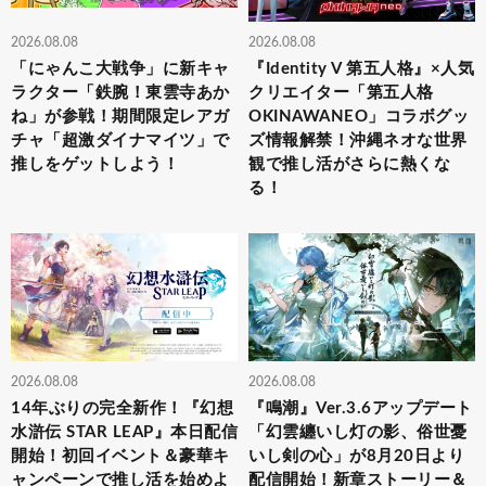
2026.08.08
2026.08.08
「にゃんこ大戦争」に新キャ
『Identity V 第五人格』×人気
ラクター「鉄腕！東雲寺あか
クリエイター「第五人格
ね」が参戦！期間限定レアガ
OKINAWANEO」コラボグッ
チャ「超激ダイナマイツ」で
ズ情報解禁！沖縄ネオな世界
推しをゲットしよう！
観で推し活がさらに熱くな
る！
2026.08.08
2026.08.08
14年ぶりの完全新作！『幻想
『鳴潮』Ver.3.6アップデート
水滸伝 STAR LEAP』本日配信
「幻雲纏いし灯の影、俗世憂
開始！初回イベント＆豪華キ
いし剣の心」が8月20日より
ャンペーンで推し活を始めよ
配信開始！新章ストーリー＆