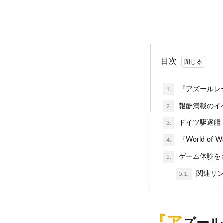
目次
『アズールレ
1.
報酬満載のイ
2.
ドイツ駆逐艦「
3.
『World of W
4.
ゲーム体験を
5.
関連リ
5.1.
『ア