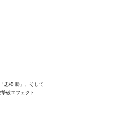
「忠松 勝」、そして
な敵撃破エフェクト