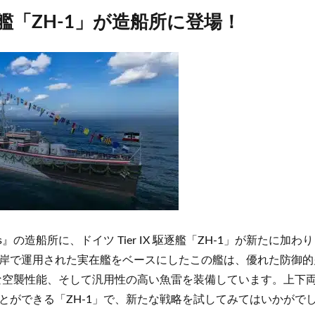
艦「ZH-1」が造船所に登場！
rships』の造船所に、ドイツ Tier IX 駆逐艦「ZH-1」が新たに
岸で運用された実在艦をベースにしたこの艦は、優れた防御的
力な空襲性能、そして汎用性の高い魚雷を装備しています。上下
とができる「ZH-1」で、新たな戦略を試してみてはいかがで