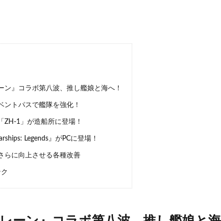
ーン』コラボ第八波、推し艦娘と海へ！
ベントパスで艦隊を強化！
ZH-1」が造船所に登場！
arships: Legends』がPCに登場！
さらに向上させる各種改善
ンク