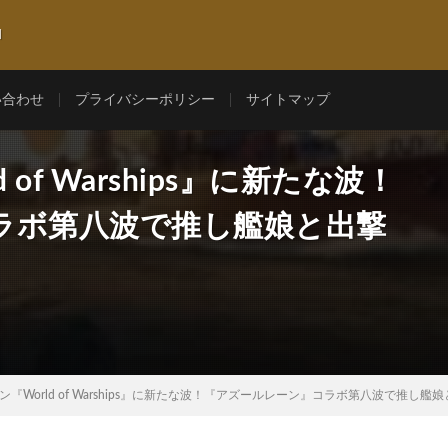
l
い合わせ
プライバシーポリシー
サイトマップ
of Warships』に新たな波！
ラボ第八波で推し艦娘と出撃
『World of Warships』に新たな波！『アズールレーン』コラボ第八波で推し艦