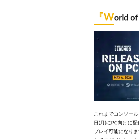
『W
orld 
これまでコンソール版やモ
日(月)にPC向けに配信さ
プレイ可能になりま