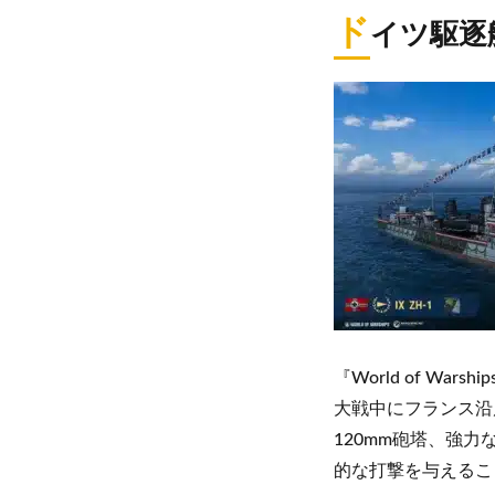
ド
イツ駆逐
『World of Wa
大戦中にフランス沿
120mm砲塔、強
的な打撃を与えるこ